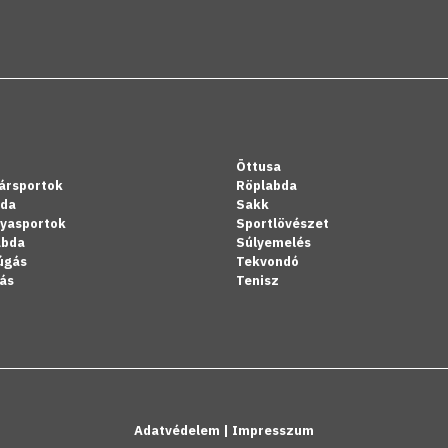
Öttusa
ársportok
Röplabda
bda
Sakk
lyasportok
Sportlövészet
abda
Súlyemelés
úgás
Tekvondó
ás
Tenisz
Adatvédelem
|
Impresszum