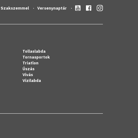
Szakszemmel
Versenynaptár
Tollaslabda
Tornasportok
Triatlon
Úszás
Vívás
Vízilabda