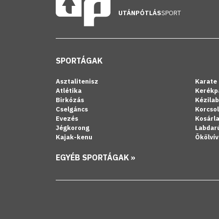
UTÁNPÓTLÁS
SPORT
SPORTÁGAK
Asztalitenisz
Karate
Atlétika
Kerékp
Birkózás
Kézila
Cselgáncs
Korcso
Evezés
Kosárl
Jégkorong
Labdar
Kajak-kenu
Ökölvív
EGYÉB SPORTÁGAK »