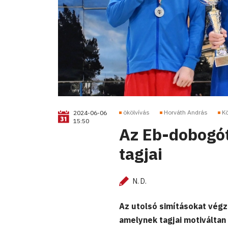
ökölvívás
Horváth András
Kö
2024-06-06
15:50
Az Eb-dobogót
tagjai
N. D.
Az utolsó simításokat végzi
amelynek tagjai motiváltan 