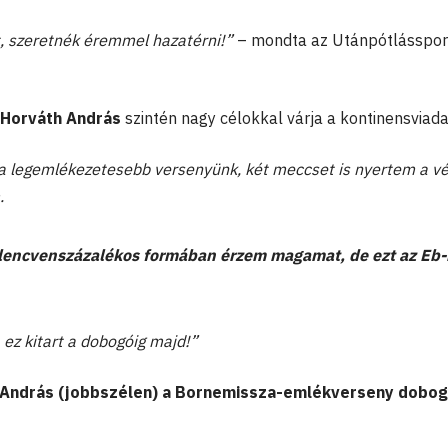
, szeretnék éremmel hazatérni!”
– mondta az Utánpótlásspor
Horváth András
szintén nagy célokkal várja a kontinensviada
t a legemlékezetesebb versenyünk, két meccset is nyertem a v
.
ilencvenszázalékos formában érzem magamat, de ezt az Eb-
 ez kitart a dobogóig majd!”
 András (jobbszélen) a Bornemissza-emlékverseny dobog