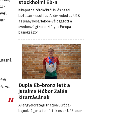
stockholmi Eb-n
pa-
Kikapott a törököktől is, és ezzel
ével
biztosan kiesett az A-divízióból az U18-
tban
as leány kosárlabda-válogatott a
svédországi korosztályos Európa-
bajnokságon.
,
mutatná
dult
Dupla Eb-bronz lett a
ettem.
jutalma Hóbor Zalán
kitartásának
A lengyelországi triatlon Európa-
bajnokságon a felnőttek és az U23-asok