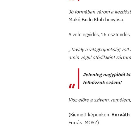
Jó formában várom a kezdést
Makó Budo Klub bunyósa.
A vele egyidős, 16 esztendős
„Tavaly a világbajnokság vol
amin végül ötödikként zártam
Jelenleg nagyjából k
felhúzzuk százra!
Visz előre a szívem, remélem,
(Kiemelt képünkön:
Horváth
Forrás: MÖSZ)