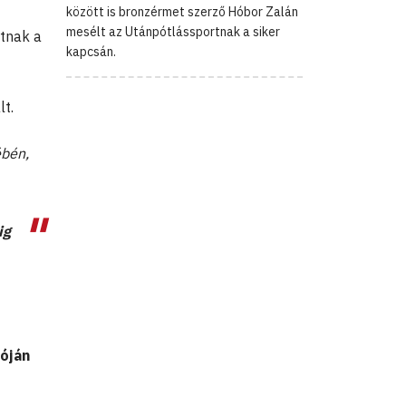
között is bronzérmet szerző Hóbor Zalán
mesélt az Utánpótlássportnak a siker
tnak a
kapcsán.
lt.
ébén,
ig
óján