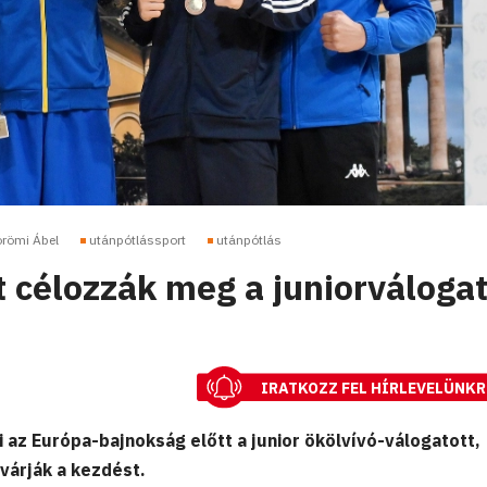
römi Ábel
utánpótlássport
utánpótlás
 célozzák meg a juniorválogat
IRATKOZZ FEL HÍRLEVELÜNKR
 az Európa-bajnokság előtt a junior ökölvívó-válogatott,
várják a kezdést.