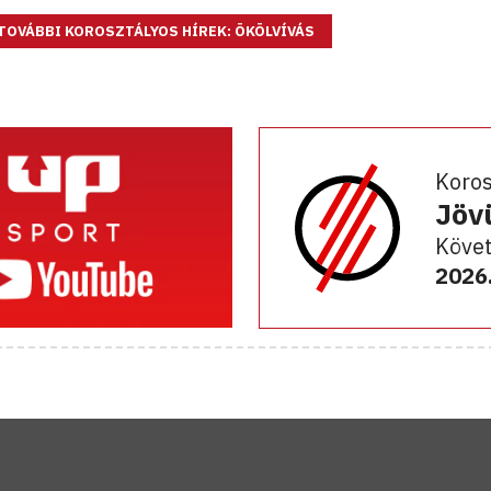
TOVÁBBI KOROSZTÁLYOS HÍREK: ÖKÖLVÍVÁS
Koro
Jöv
Követ
2026.