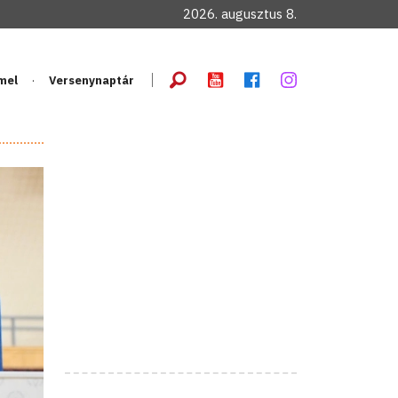
2026. augusztus 8.
mel
Versenynaptár