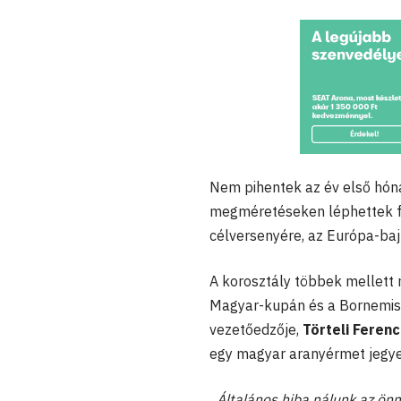
Nem pihentek az év első hóna
megméretéseken léphettek fel
célversenyére, az Európa-ba
A korosztály többek mellett
Magyar-kupán és a Bornemiss
vezetőedzője,
Törteli Ferenc
egy magyar aranyérmet jegye
„Általános hiba nálunk az ön