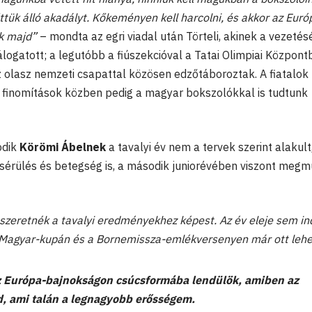
ttük álló akadályt. Kőkeményen kell harcolni, és akkor az Euró
k majd”
– mondta az egri viadal után Törteli, akinek a vezetés
álogatott; a legutóbb a fiúszekcióval a Tatai Olimpiai Közpon
az olasz nemzeti csapattal közösen edzőtáboroztak. A fiatalok
ó finomítások közben pedig a magyar bokszolókkal is tudtunk
odik
Körömi Ábelnek
a tavalyi év nem a tervek szerint alakult
 sérülés és betegség is, a második juniorévében viszont meg
szeretnék a tavalyi eredményekhez képest. Az év eleje sem in
 Magyar-kupán és a Bornemissza-emlékversenyen már ott leh
 Európa-bajnokságon csúcsformába lendülök, amiben az
d, ami talán a legnagyobb erősségem.