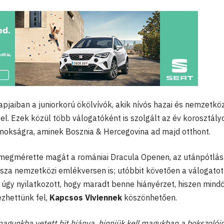
pjaiban a juniorkorú ökölvívók, akik nívós hazai és nemzetköz
. Ezek közül több válogatóként is szolgált az év korosztály
jnokságra, aminek Bosznia & Hercegovina ad majd otthont.
 megmérette magát a romániai Dracula Openen, az utánpótlás
za nemzetközi emlékversen is; utóbbit követően a válogatot
úgy nyilatkozott, hogy maradt benne hiányérzet, hiszen mind
zhettünk fel,
Kapcsos Viviennek
köszönhetően.
magunkba vetett hit hiánya, hinniük kell magukban a bokszolói