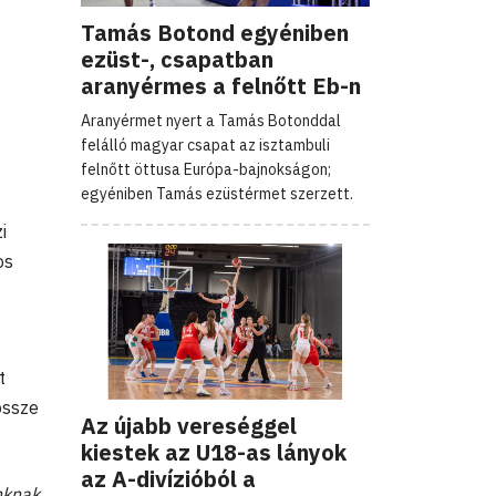
Tamás Botond egyéniben
ezüst-, csapatban
aranyérmes a felnőtt Eb-n
Aranyérmet nyert a Tamás Botonddal
felálló magyar csapat az isztambuli
felnőtt öttusa Európa-bajnokságon;
egyéniben Tamás ezüstérmet szerzett.
i
os
t
össze
Az újabb vereséggel
kiestek az U18-as lányok
az A-divízióból a
nknak,