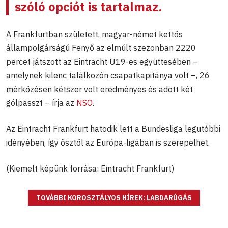
szóló opciót is tartalmaz.
A Frankfurtban született, magyar-német kettős
állampolgárságú Fenyő az elmúlt szezonban 2220
percet játszott az Eintracht U19-es együttesében –
amelynek kilenc találkozón csapatkapitánya volt –, 26
mérkőzésen kétszer volt eredményes és adott két
gólpasszt – írja az
NSO
.
Az Eintracht Frankfurt hatodik lett a Bundesliga legutóbbi
idényében, így ősztől az Európa-ligában is szerepelhet.
(Kiemelt képünk forrása: Eintracht Frankfurt)
TOVÁBBI KOROSZTÁLYOS HÍREK: LABDARÚGÁS