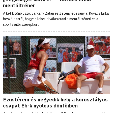
mentáltréner
A két kitűnő úszó, Sárkány Zalán és Zétény édesanyja, Kovács Erika
beszélt arról, hogyan lehet elválasztani a mentáltréneri és a
sportszülői szerepkört.
Ezüstérem és negyedik hely a korosztályos
csapat Eb-k nyolcas döntőiben