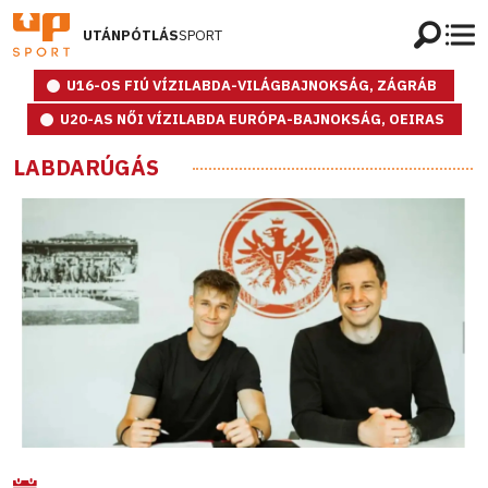
UTÁNPÓTLÁS
SPORT
U16-OS FIÚ VÍZILABDA-VILÁGBAJNOKSÁG, ZÁGRÁB
U20-AS NŐI VÍZILABDA EURÓPA-BAJNOKSÁG, OEIRAS
LABDARÚGÁS