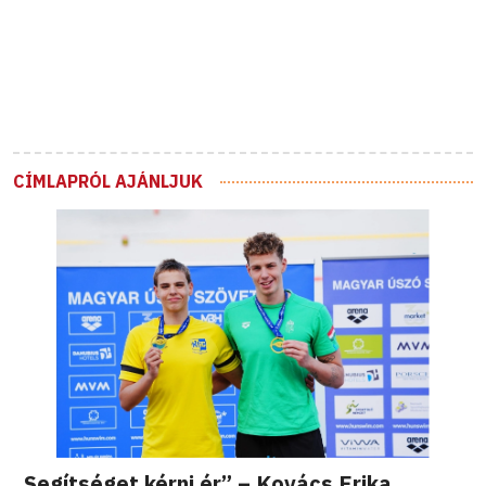
CÍMLAPRÓL AJÁNLJUK
„Segítséget kérni ér” – Kovács Erika