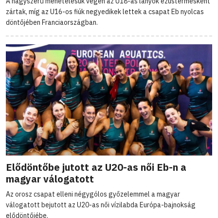
A nagyszerű menetelésük végén az U18-as lányok ezüstérmesként
zártak, míg az U16-os fiúk negyedikek lettek a csapat Eb nyolcas
döntőjében Franciaországban.
Elődöntőbe jutott az U20-as női Eb-n a
magyar válogatott
Az orosz csapat elleni négygólos győzelemmel a magyar
válogatott bejutott az U20-as női vízilabda Európa-bajnokság
elődöntőjébe.