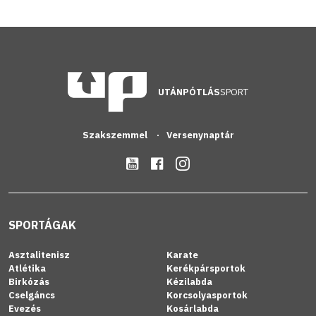
UTÁNPÓTLÁS
SPORT
Szakszemmel
Versenynaptár
SPORTÁGAK
Asztalitenisz
Karate
Atlétika
Kerékpársportok
Birkózás
Kézilabda
Cselgáncs
Korcsolyasportok
Evezés
Kosárlabda