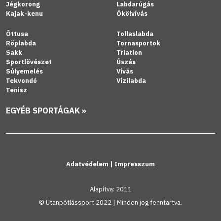
Jégkorong
Labdarúgás
Kajak-kenu
Ökölvívás
Öttusa
Tollaslabda
Röplabda
Tornasportok
Sakk
Triatlon
Sportlövészet
Úszás
Súlyemelés
Vívás
Tekvondó
Vízilabda
Tenisz
EGYÉB SPORTÁGAK »
Adatvédelem
|
Impresszum
Alapítva: 2011
© Utanpótlássport 2022 | Minden jog fenntartva.