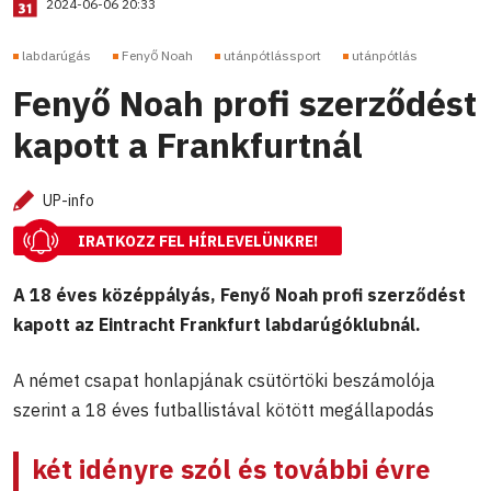
2024-06-06 20:33
labdarúgás
Fenyő Noah
utánpótlássport
utánpótlás
Fenyő Noah profi szerződést
kapott a Frankfurtnál
UP-info
IRATKOZZ FEL HÍRLEVELÜNKRE!
A 18 éves középpályás, Fenyő Noah profi szerződést
kapott az Eintracht Frankfurt labdarúgóklubnál.
A német csapat honlapjának csütörtöki beszámolója
szerint a 18 éves futballistával kötött megállapodás
két idényre szól és további évre