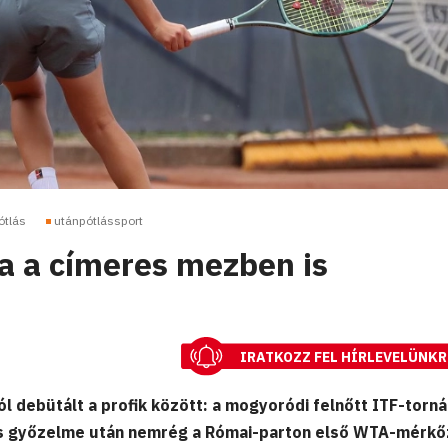
ótlás
utánpótlássport
 a címeres mezben is
IRATKOZZ FEL HÍRLEVELÜNKR
l debütált a profik között: a mogyoródi felnőtt ITF-torn
ös győzelme után nemrég a Római-parton első WTA-mérk