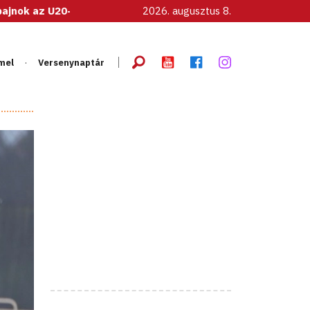
ői válogatott!
2026. augusztus 8.
mel
Versenynaptár