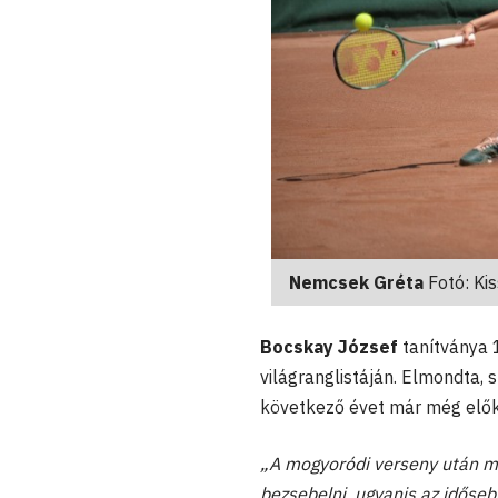
Nemcsek Gréta
Fotó: Ki
Bocskay József
tanítványa 
világranglistáján. Elmondta,
következő évet már még előke
„A mogyoródi verseny után m
bezsebelni, ugyanis az időseb