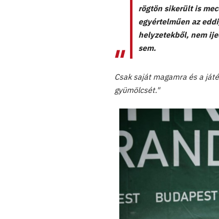
rögtön sikerült is me
egyértelműen az eddi
helyzetekből, nem ije
sem.
Csak saját magamra és a játé
gyümölcsét."