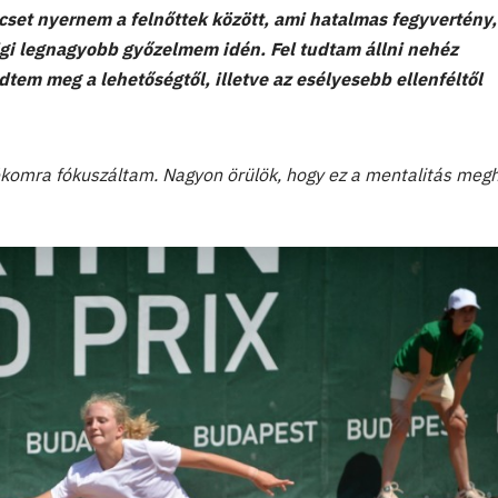
ccset nyernem a felnőttek között, ami hatalmas fegyvertény,
gi legnagyobb győzelmem idén. Fel tudtam állni nehéz
dtem meg a lehetőségtől, illetve az esélyesebb ellenféltől
komra fókuszáltam. Nagyon örülök, hogy ez a mentalitás meg