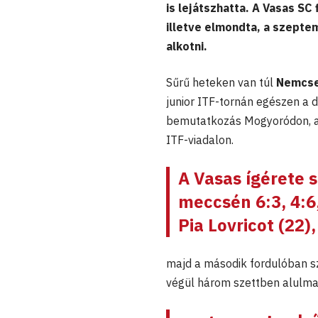
is lejátszhatta. A Vasas SC
illetve elmondta, a szepte
alkotni.
Sűrű heteken van túl
Nemcse
junior ITF-tornán egészen a d
bemutatkozás Mogyoródon, a
ITF-viadalon.
A Vasas ígérete s
meccsén 6:3, 4:6
Pia Lovricot (22),
majd a második fordulóban sz
végül három szettben alulma