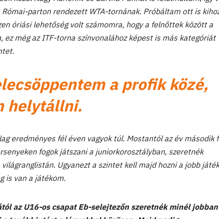
 Római-parton rendezett WTA-tornának. Próbáltam ott is kiho
 óriási lehetőség volt számomra, hogy a felnőttek között a
n, ez még az ITF-torna színvonalához képest is más kategóriát
ntet.
elecsöppentem a profik közé,
 helytállni.
ag eredményes fél éven vagyok túl. Mostantól az év második 
senyeken fogok játszani a juniorkorosztályban, szeretnék
világranglistán. Ugyanezt a szintet kell majd hozni a jobb játé
g is van a játékom.
tól az U16-os csapat Eb-selejtezőn szeretnék minél jobban