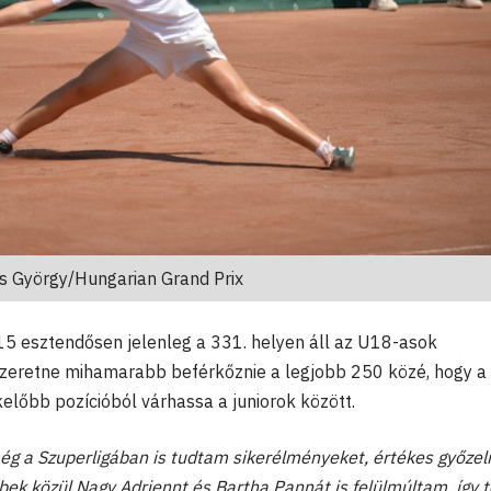
ss György/Hungarian Grand Prix
15 esztendősen jelenleg a 331. helyen áll az U18-asok
 szeretne mihamarabb beférkőznie a legjobb 250 közé, hogy a
lőbb pozícióból várhassa a juniorok között.
ég a Szuperligában is tudtam sikerélményeket, értékes győze
bek közül Nagy Adriennt és Bartha Pannát is felülmúltam, így 