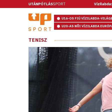
UTÁNPÓTLÁS
SPORT
Vízilabda: ötméteresekkel n
U16-OS FIÚ VÍZILABDA-VILÁ
U20-AS NŐI VÍZILABDA EURÓ
TENISZ