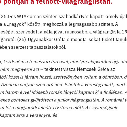
pontjait a felnőtt-világranglistán.
250-es WTA-tornán szintén szabadkártyát kapott, amely új
ra a „nagyok" között, méghozzá a legmagasabb szinten. A
séget szenvedett a nála jóval rutinosabb, a világranglista 1
lgarutól (25). Ugyanakkor Gréta elmondta, sokat tudott tanuln
yében szerzett tapasztalatokból.
a, kezdeném a temesvári tornával, amelyre alapvetően úgy ut
tném megnyerni azt
– tekintett vissza Nemcsek Gréta az
ból közel is jártam hozzá, szettelőnyben voltam a döntőben, d
. Azonban nagyon szomorú nem lehetek a vereség miatt, mert
lam három évvel idősebb román lánytól kaptam ki a fináléban. 
tékes pontokat gyűjtöttem a juniorvilágranglistán. A romániai 
m fel a mogyoródi felnőtt ITF-torna előtt. A szövetségnek
kaptam arra a versenyre, és