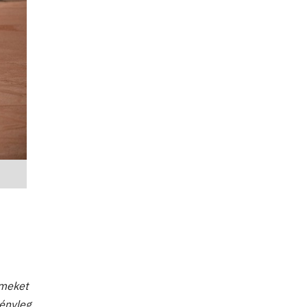
lmeket
tényleg