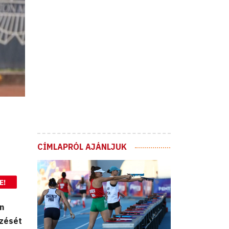
CÍMLAPRÓL AJÁNLJUK
E!
án
őzését