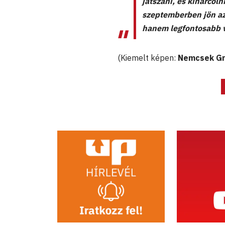
játszani, és kiharcol
szeptemberben jön az
hanem legfontosabb 
(Kiemelt képen:
Nemcsek Gr