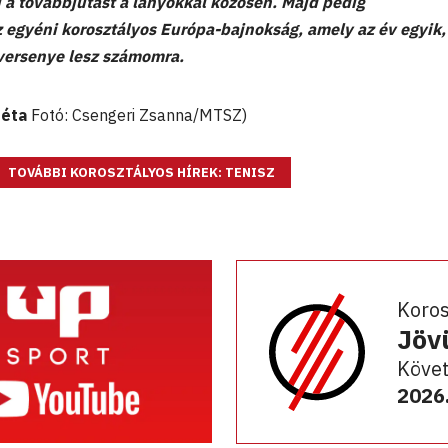
ni a továbbjutást a lányokkal közösen. Majd pedig
 egyéni korosztályos Európa-bajnokság, amely az év egyik,
versenye lesz számomra.
éta
Fotó: Csengeri Zsanna/MTSZ)
TOVÁBBI KOROSZTÁLYOS HÍREK: TENISZ
Koro
Jöv
Követ
2026.