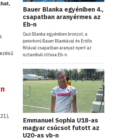
that,
Bauer Blanka egyéniben 4.,
t
csapatban aranyérmes az
Eb-n
Guzi Blanka egyéniben bronzot, a
s
juniorkorú Bauer Blankával és Erdős
Ritával csapatban aranyat nyert az
dezésű
isztambuli öttusa Eb-n.
én
21),
Emmanuel Sophia U18-as
magyar csúcsot futott az
U20-as vb-n