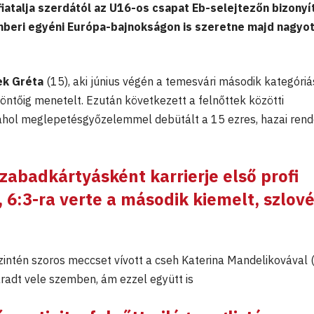
 fiatalja szerdától az U16-os csapat Eb-selejtezőn bizonyí
mberi egyéni Európa-bajnokságon is szeretne majd nagyo
k Gréta
(15), aki június végén a temesvári második kategóriá
öntőig menetelt. Ezután következett a felnőttek közötti
hol meglepetésgyőzelemmel debütált a 15 ezres, hazai ren
zabadkártyásként karrierje első profi
, 6:3-ra verte a második kiemelt, szlov
intén szoros meccset vívott a cseh Katerina Mandelikovával (
radt vele szemben, ám ezzel együtt is