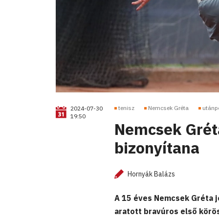
tenisz
Nemcsek Gréta
utánp
2024-07-30
19:50
Nemcsek Gréta
bizonyítana
Hornyák Balázs
A 15 éves Nemcsek Gréta jó
aratott bravúros első kör