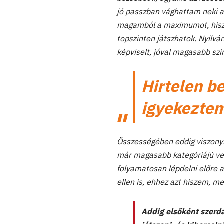
jó passzban vághattam neki a
magamból a maximumot, hiszen
topszinten játszhatok. Nyilvá
képviselt, jóval magasabb szi
Hirtelen b
igyekeztem
Összességében eddig viszonyl
már magasabb kategóriájú ver
folyamatosan lépdelni előre a 
ellen is, ehhez azt hiszem, me
Addig elsőként szerdá