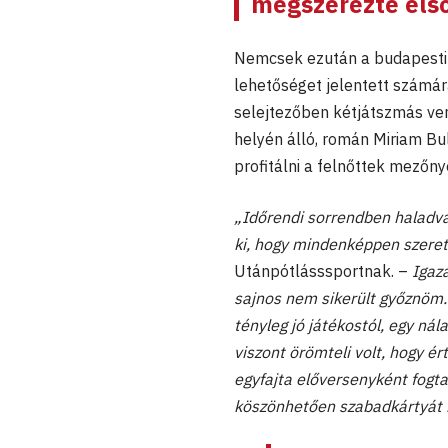
megszerezte első 
Nemcsek ezután a budapesti 
lehetőséget jelentett számá
selejtezőben kétjátszmás vere
helyén álló, román Miriam Bu
profitálni a felnőttek mezőn
„Időrendi sorrendben haladv
ki, hogy mindenképpen szere
Utánpótlásssportnak. –
Igazá
sajnos nem sikerült győznöm
tényleg jó játékostól, egy ná
viszont örömteli volt, hogy ér
egyfajta előversenyként fogta
köszönhetően szabadkártyát 