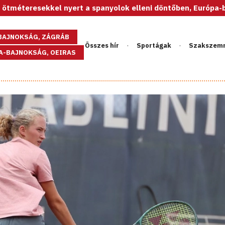
yert a spanyolok elleni döntőben, Európa-bajnok az U20-as n
GBAJNOKSÁG, ZÁGRÁB
Összes hír
Sportágak
Szakszem
PA-BAJNOKSÁG, OEIRAS