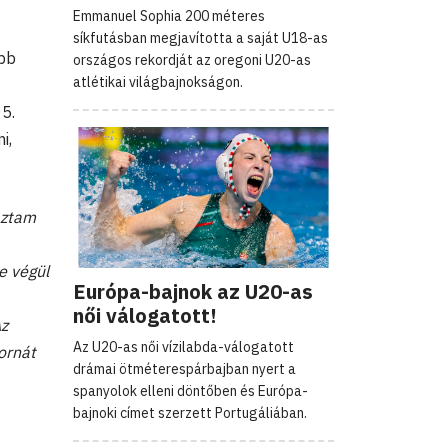
Emmanuel Sophia 200 méteres
síkfutásban megjavította a saját U18-as
abb
országos rekordját az oregoni U20-as
atlétikai világbajnokságon.
95.
i,
aztam
e végül
Európa-bajnok az U20-as
női válogatott!
Az
Az U20-as női vízilabda-válogatott
tornát
drámai ötméterespárbajban nyert a
spanyolok elleni döntőben és Európa-
bajnoki címet szerzett Portugáliában.