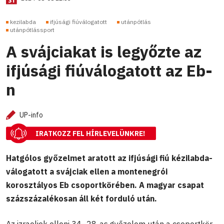
kezilabda
ifjúsági fiúválogatott
utánpótlás
utánpótlássport
A svájciakat is legyőzte az
ifjúsági fiúválogatott az Eb-
n
UP-info
IRATKOZZ FEL HÍRLEVELÜNKRE!
Hatgólos győzelmet aratott az ifjúsági fiú kézilabda-
válogatott a svájciak ellen a montenegrói
korosztályos Eb csoportkörében. A magyar csapat
százszázalékosan áll két forduló után.
Az izraeliek elleni 34–28-as győzelem után a csoportkör