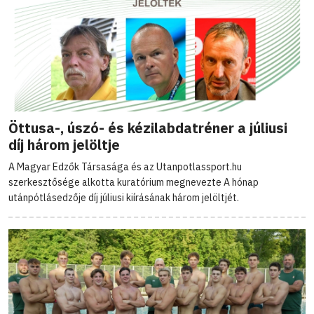
Öttusa-, úszó- és kézilabdatréner a júliusi
díj három jelöltje
A Magyar Edzők Társasága és az Utanpotlassport.hu
szerkesztősége alkotta kuratórium megnevezte A hónap
utánpótlásedzője díj júliusi kiírásának három jelöltjét.