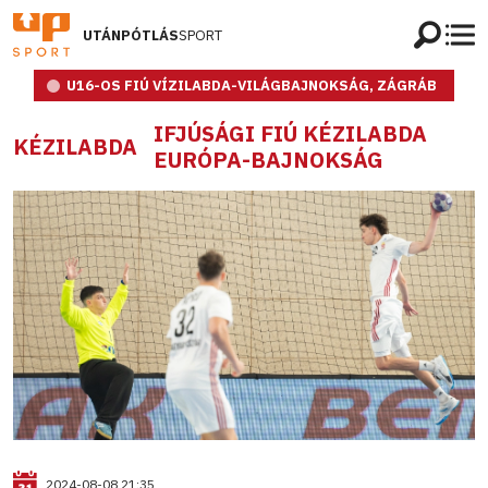
UTÁNPÓTLÁS
SPORT
U16-OS FIÚ VÍZILABDA-VILÁGBAJNOKSÁG, ZÁGRÁB
IFJÚSÁGI FIÚ KÉZILABDA
KÉZILABDA
EURÓPA-BAJNOKSÁG
2024-08-08 21:35