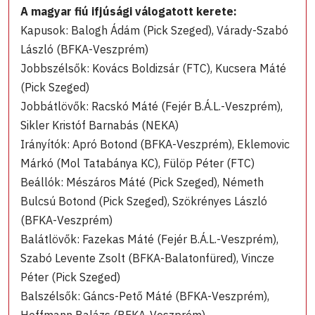
A magyar fiú ifjúsági válogatott kerete:
Kapusok: Balogh Ádám (Pick Szeged), Várady-Szabó
László (BFKA-Veszprém)
Jobbszélsők: Kovács Boldizsár (FTC), Kucsera Máté
(Pick Szeged)
Jobbátlövők: Racskó Máté (Fejér B.Á.L.-Veszprém),
Sikler Kristóf Barnabás (NEKA)
Irányítók: Apró Botond (BFKA-Veszprém), Eklemovic
Márkó (Mol Tatabánya KC), Fülöp Péter (FTC)
Beállók: Mészáros Máté (Pick Szeged), Németh
Bulcsú Botond (Pick Szeged), Szökrényes László
(BFKA-Veszprém)
Balátlövők: Fazekas Máté (Fejér B.Á.L.-Veszprém),
Szabó Levente Zsolt (BFKA-Balatonfüred), Vincze
Péter (Pick Szeged)
Balszélsők: Gáncs-Pető Máté (BFKA-Veszprém),
Hoffmann Balázs (BFKA-Veszprém)