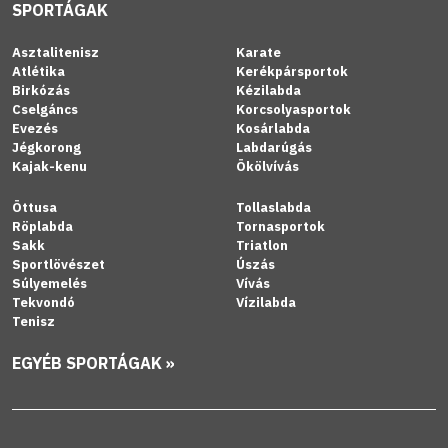
SPORTÁGAK
Asztalitenisz
Karate
Atlétika
Kerékpársportok
Birkózás
Kézilabda
Cselgáncs
Korcsolyasportok
Evezés
Kosárlabda
Jégkorong
Labdarúgás
Kajak-kenu
Ökölvívás
Öttusa
Tollaslabda
Röplabda
Tornasportok
Sakk
Triatlon
Sportlövészet
Úszás
Súlyemelés
Vívás
Tekvondó
Vízilabda
Tenisz
EGYÉB SPORTÁGAK »