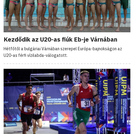
Kezdődik az U20-as fiúk Eb-je Várnában
Hétfőtől a bulgáriai Várnában szerepel Európa-bajnokságon az
U20-as férfi vízilabda-válogatott.