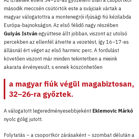
második meccsén csütörtök este a svájciak vártak a
magyar válogatottra a montenegrói ifjúsági fiú kézilabda
Európa-bajnokságon. Az első félidő nagy részében
Gulyás István
együttese állt jobban, viszont az utolsó
percekben az ellenfél átvette a vezetést, így 16–17-es
állásnál ért véget az első harminc perc. A fordulást
követően viszont már minden tekintetben a mieink
akarata érvényesült, s ennek köszönhetően
a magyar fiúk végül magabiztosan,
32–26-ra győztek.
A válogatott legeredményesebbjeként
Eklemovic Márkó
nyolc gólig jutott.
Folytatás – a csoportkör zárásaként – szombat délután a