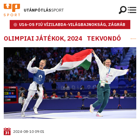
UTÁNPÓTLÁS
SPORT
U16-OS FIÚ VÍZILABDA-VILÁGBAJNOKSÁG, ZÁGRÁB
OLIMPIAI JÁTÉKOK, 2024
TEKVONDÓ
2024-08-10 09:01