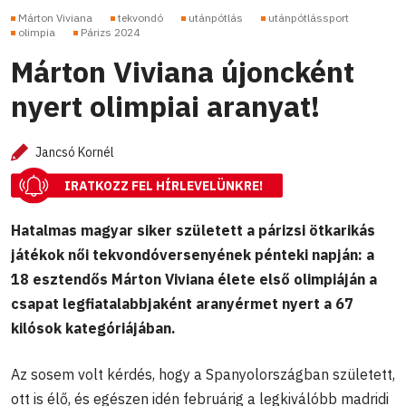
Márton Viviana
tekvondó
utánpótlás
utánpótlássport
olimpia
Párizs 2024
Márton Viviana újoncként
nyert olimpiai aranyat!
Jancsó Kornél
IRATKOZZ FEL HÍRLEVELÜNKRE!
Hatalmas magyar siker született a párizsi ötkarikás
játékok női tekvondóversenyének pénteki napján: a
18 esztendős Márton Viviana élete első olimpiáján a
csapat legfiatalabbjaként aranyérmet nyert a 67
kilósok kategóriájában.
Az sosem volt kérdés, hogy a Spanyolországban született,
ott is élő, és egészen idén februárig a legkiválóbb madridi