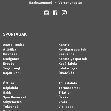
Szakszemmel
Versenynaptár
SPORTÁGAK
Asztalitenisz
Karate
Atlétika
Kerékpársportok
Birkózás
Kézilabda
Cselgáncs
Korcsolyasportok
Evezés
Kosárlabda
Jégkorong
Labdarúgás
Kajak-kenu
Ökölvívás
Öttusa
Tollaslabda
Röplabda
Tornasportok
Sakk
Triatlon
Sportlövészet
Úszás
Súlyemelés
Vívás
Tekvondó
Vízilabda