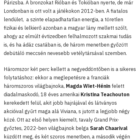
Párizsba. A bronzokat Rióban és Tokióban nyerte, de már
Londonban is ott volt a játékokon 2012-ben. A fiatalos
lendület, a szinte elapadhatatlan energia, a töretlen
fizikai és lelkierő azonban a magyar lány mellett szólt,
ahogy az elmúlt évtizedben felhalmozott szakmai tudás
is, és ha ádáz csatában is, de három menetben győzött
debütáló meccsén nevesebb vetélytársával szemben.
Háromszor két perc kellett a negyeddöntőben is a sikeres
folytatáshoz: ekkor a meglepetésre a franciák
háromszoros világbajnoka,
Magda Wiet-Hénin
felett
diadalmaskodó, 18 éves amerikai
Kristina Teachouton
kerekedett felül, akit jobb hajrájával és látványos
akcióival gyűrt maga alá Viviana, s jutott a legjobb négy
közé. Ott az első helyen kiemelt, tavaly Grand Prix-
győztes, 2022-ben világbajnok belga
Sarah Chaarival
küzdött meg, és két szoros menetben, a második végén