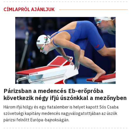
CÍMLAPRÓL AJÁNLJUK
Párizsban a medencés Eb-erőpróba
következik négy ifjú úszónkkal a mezőnyben
Három ifjú hölgy és egy fiatalember is helyet kapott Sós Csaba
szövetségi kapitány medencés nagyválogatottjában az úszók
párizsi felnőtt Európa-bajnokságán.