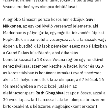
Viviana eredményes olimpiai debütálását.
A legfőbb támaszt persze közös finn edzőjük,
Suvi
Mikkonen
, az egykori kiváló versenyző jelentette, aki
Madridban is pátyolgatta, egyengette tekvondós útjukat.
Röpködtek is spanyolul a vezényszavak, a tanácsok, vagy
éppen a buzdító kiáltások pénteken egész nap Párizsban,
a Grand Palais küzdőterén, ahol ötkarikás
bemutatkozását a 18 éves Viviana rögtön egy rendkívül
nehéz riválissal szemben kezdte. A kadét, junior és U23-
as korosztályban is kontinenstornákat nyerő tinédzser,
akit a 12. helyen emeltek ki az olimpián, a 67 kilósok 16
fős mezőnyében a nyolc közé jutásért az
elefántcsontparti
Ruth Gbagbival
csapott össze, azzal a
30 éves tapasztalt harcossal, aki két olimpiai bronzérem
birtokosaként, s kétszeres világbajnokként érkezett