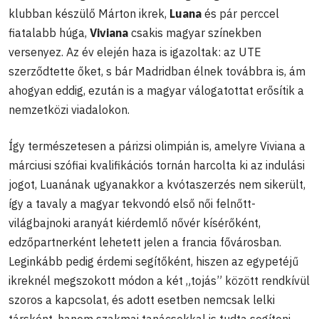
klubban készülő Márton ikrek,
Luana
és pár perccel
fiatalabb húga,
Viviana
csakis magyar színekben
versenyez. Az év elején haza is igazoltak: az UTE
szerződtette őket, s bár Madridban élnek továbbra is, ám
ahogyan eddig, ezután is a magyar válogatottat erősítik a
nemzetközi viadalokon.
Így természetesen a párizsi olimpián is, amelyre Viviana a
márciusi szófiai kvalifikációs tornán harcolta ki az indulási
jogot, Luanának ugyanakkor a kvótaszerzés nem sikerült,
így a tavaly a magyar tekvondó első női felnőtt-
világbajnoki aranyát kiérdemlő nővér kísérőként,
edzőpartnerként lehetett jelen a francia fővárosban.
Leginkább pedig érdemi segítőként, hiszen az egypetéjű
ikreknél megszokott módon a két „tojás” között rendkívül
szoros a kapcsolat, és adott esetben nemcsak lelki
társként, hanem szakmai tanácsokkal is tudta segíteni