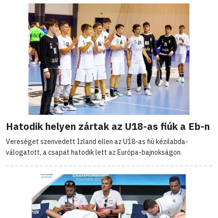
Hatodik helyen zártak az U18-as fiúk a Eb-n
Vereséget szenvedett Izland ellen az U18-as fiú kézilabda-
válogatott, a csapat hatodik lett az Európa-bajnokságon.