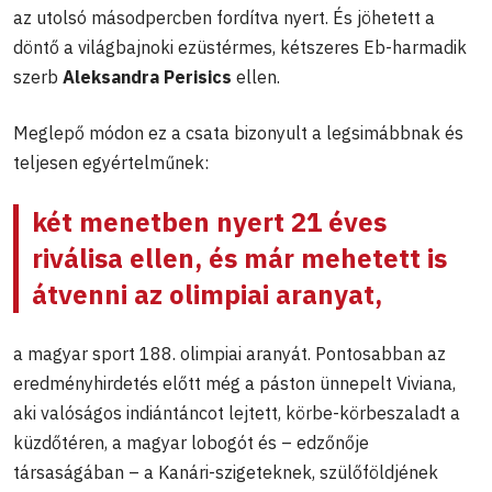
az utolsó másodpercben fordítva nyert. És jöhetett a
döntő a világbajnoki ezüstérmes, kétszeres Eb-harmadik
szerb
Aleksandra Perisics
ellen.
Meglepő módon ez a csata bizonyult a legsimábbnak és
teljesen egyértelműnek:
két menetben nyert 21 éves
riválisa ellen, és már mehetett is
átvenni az olimpiai aranyat,
a magyar sport 188. olimpiai aranyát. Pontosabban az
eredményhirdetés előtt még a páston ünnepelt Viviana,
aki valóságos indiántáncot lejtett, körbe-körbeszaladt a
küzdőtéren, a magyar lobogót és – edzőnője
társaságában – a Kanári-szigeteknek, szülőföldjének