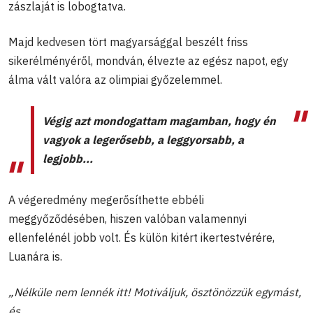
zászlaját is lobogtatva.
Majd kedvesen tört magyarsággal beszélt friss
sikerélményéről, mondván, élvezte az egész napot, egy
álma vált valóra az olimpiai győzelemmel.
Végig azt mondogattam magamban, hogy én
vagyok a legerősebb, a leggyorsabb, a
legjobb...
A végeredmény megerősíthette ebbéli
meggyőződésében, hiszen valóban valamennyi
ellenfelénél jobb volt. És külön kitért ikertestvérére,
Luanára is.
„Nélküle nem lennék itt! Motiváljuk, ösztönözzük egymást,
és