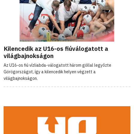
Kilencedik az U16-os fiúválogatott a
világbajnokságon
Az U16-os fiú vízliabda-válogatott három góllal legyőzte
Görögországot, így a kilencedik helyen végzett a
világbajnokságon.