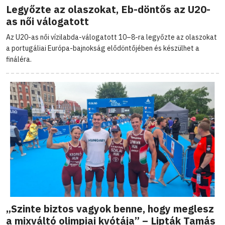
Legyőzte az olaszokat, Eb-döntős az U20-
as női válogatott
Az U20-as női vízilabda-válogatott 10–8-ra legyőzte az olaszokat
a portugáliai Európa-bajnokság elődöntőjében és készülhet a
fináléra.
„Szinte biztos vagyok benne, hogy meglesz
a mixváltó olimpiai kvótája” – Lipták Tamás