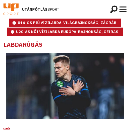
UTÁNPÓTLÁS
SPORT
U16-OS FIÚ VÍZILABDA-VILÁGBAJNOKSÁG, ZÁGRÁB
U20-AS NŐI VÍZILABDA EURÓPA-BAJNOKSÁG, OEIRAS
LABDARÚGÁS