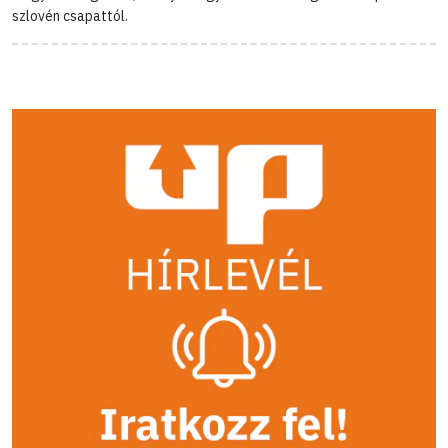
szlovén csapattól.