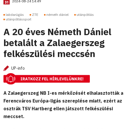
2024-08-24 14:49
labdarúgás
ZTE
németh dániel
utánpótlás
utánpótlássport
A 20 éves Németh Dániel
betalált a Zalaegerszeg
felkészülési meccsén
UP-info
IRATKOZZ FEL HÍRLEVELÜNKRE!
A Zalaegerszeg NB I-es mérkőzését elhalasztották a
Ferencváros Európa-ligás szereplése miatt, ezért az
osztrák TSV Hartberg ellen játszott felkészülési
meccset.