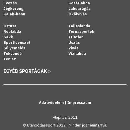
Evezés
Kosárlabda
Jégkorong
Labdarúgás
Kajak-kenu
Ökölvívás
Öttusa
Tollaslabda
Röplabda
Tornasportok
Sakk
Triatlon
Sportlövészet
Úszás
Súlyemelés
Vívás
Tekvondó
Vízilabda
Tenisz
EGYÉB SPORTÁGAK »
Adatvédelem
|
Impresszum
Alapítva: 2011
© Utanpótlássport 2022 | Minden jog fenntartva.