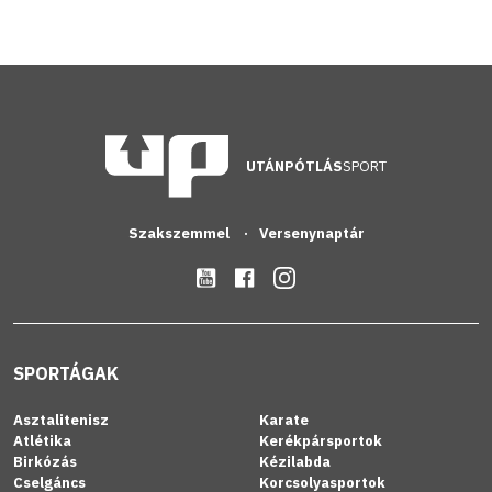
UTÁNPÓTLÁS
SPORT
Szakszemmel
Versenynaptár
SPORTÁGAK
Asztalitenisz
Karate
Atlétika
Kerékpársportok
Birkózás
Kézilabda
Cselgáncs
Korcsolyasportok