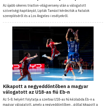
Az újabb sikeres triatlon-világverseny után a válogatott
szövetségi kapitányát, Lipták Tamást kérdeztük a fiatalok
szerepléséről és a Los Angeles-i esélyekről.
Kikapott a negyeddöntőben a magyar
válogatott az U18-as fiú Eb-n
Az 5-8. helyért folytatja a szerbiai U18-as fiú kézilabda Eb-n a
magyar válogatott, amely a negyeddöntőben .. góllal kikapott a