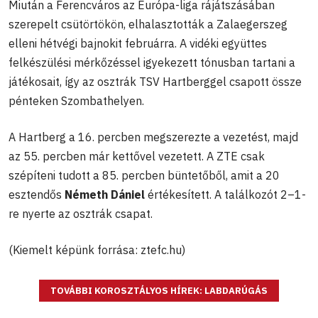
Miután a Ferencváros az Európa-liga rájátszásában
szerepelt csütörtökön, elhalasztották a Zalaegerszeg
elleni hétvégi bajnokit februárra. A vidéki együttes
felkészülési mérkőzéssel igyekezett tónusban tartani a
játékosait, így az osztrák TSV Hartberggel csapott össze
pénteken Szombathelyen.
A Hartberg a 16. percben megszerezte a vezetést, majd
az 55. percben már kettővel vezetett. A ZTE csak
szépíteni tudott a 85. percben büntetőből, amit a 20
esztendős
Németh Dániel
értékesített. A találkozót 2–1-
re nyerte az osztrák csapat.
(Kiemelt képünk forrása: ztefc.hu)
TOVÁBBI KOROSZTÁLYOS HÍREK: LABDARÚGÁS