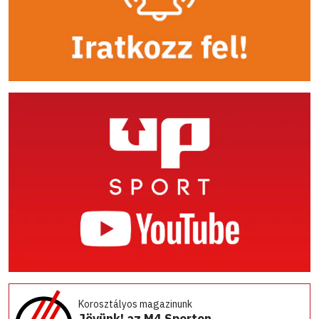
Korosztályos magazinunk
Jövünk! az M4 Sporton