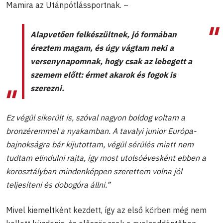
Mamira az Utánpótlássportnak. –
Alapvetően felkészültnek, jó formában
éreztem magam, és úgy vágtam neki a
versenynapomnak, hogy csak az lebegett a
szemem előtt: érmet akarok és fogok is
szerezni.
Ez végül sikerült is, szóval nagyon boldog voltam a
bronzéremmel a nyakamban. A tavalyi junior Európa-
bajnokságra bár kijutottam, végül sérülés miatt nem
tudtam elindulni rajta, így most utolsóévesként ebben a
korosztályban mindenképpen szerettem volna jól
teljesíteni és dobogóra állni.”
Mivel kiemeltként kezdett, így az első körben még nem