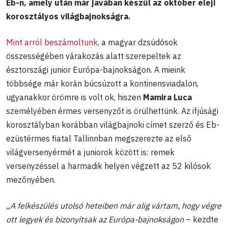
Eb-n, amely után már javában készül az október eleji
korosztályos világbajnokságra.
Mint arról beszámoltunk
, a magyar dzsúdósok
összességében várakozás alatt szerepeltek az
észtországi junior Európa-bajnokságon. A mieink
többsége már korán búcsúzott a kontinensviadalon,
ugyanakkor örömre is volt ok, hiszen
Mamira Luca
személyében érmes versenyzőt is örülhettünk. Az ifjúsági
korosztályban korábban világbajnoki címet szerző és Eb-
ezüstérmes fiatal Tallinnban megszerezte az első
világversenyérmét a juniorok között is: remek
versenyzéssel a harmadik helyen végzett az 52 kilósok
mezőnyében.
„A felkészülés utolsó heteiben már alig vártam, hogy végre
ott legyek és bizonyítsak az Európa-bajnokságon
– kezdte