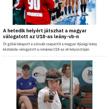
A hetedik helyért játszhat a magyar
válogatott az U18-as leány-vb-n
Öt góllal kikapott a szlovák csapattól a magyar ifjúsági leány
kézilabda-válogatott a romániai U18-as vb helyosztóján.