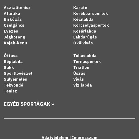
Asztalitenisz
Karate
Atlétika
Kerékpársportok
Birkózás
Kézilabda
Cselgáncs
Korcsolyasportok
Evezés
Kosárlabda
Jégkorong
Labdarúgás
Kajak-kenu
Ökölvívás
Öttusa
Tollaslabda
Röplabda
Tornasportok
Sakk
Triatlon
Sportlövészet
Úszás
Súlyemelés
Vívás
Tekvondó
Vízilabda
Tenisz
EGYÉB SPORTÁGAK »
Adatvédelem
|
Impresszum