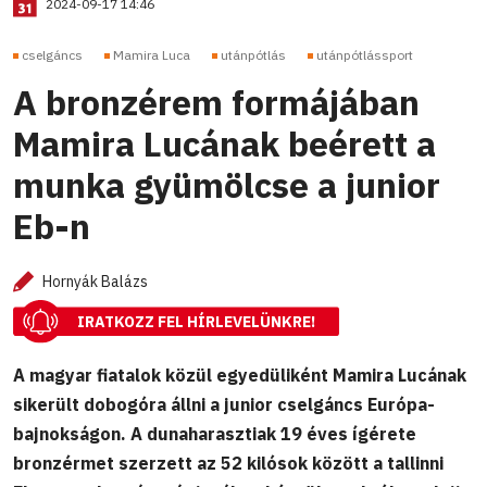
2024-09-17 14:46
cselgáncs
Mamira Luca
utánpótlás
utánpótlássport
A bronzérem formájában
Mamira Lucának beérett a
munka gyümölcse a junior
Eb-n
Hornyák Balázs
IRATKOZZ FEL HÍRLEVELÜNKRE!
A magyar fiatalok közül egyedüliként Mamira Lucának
sikerült dobogóra állni a junior cselgáncs Európa-
bajnokságon. A dunaharasztiak 19 éves ígérete
bronzérmet szerzett az 52 kilósok között a tallinni