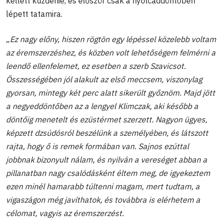
kellett küzdenie, és először csak a nyolcaddöntőben
lépett tatamira.
„Ez nagy előny, hiszen rögtön egy lépéssel közelebb voltam
az éremszerzéshez, és közben volt lehetőségem felmérni a
leendő ellenfelemet, ez esetben a szerb Szavicsot.
Összességében jól alakult az első meccsem, viszonylag
gyorsan, mintegy két perc alatt sikerült győznöm. Majd jött
a negyeddöntőben az a lengyel Klimczak, aki később a
döntőig menetelt és ezüstérmet szerzett. Nagyon ügyes,
képzett dzsúdósról beszélünk a személyében, és látszott
rajta, hogy ő is remek formában van. Sajnos ezúttal
jobbnak bizonyult nálam, és nyilván a vereséget abban a
pillanatban nagy csalódásként éltem meg, de igyekeztem
ezen minél hamarabb túltenni magam, mert tudtam, a
vigaszágon még javíthatok, és továbbra is elérhetem a
célomat, vagyis az éremszerzést.