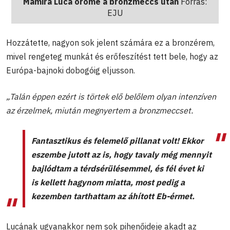
Mamira Luca öröme a bronzmeccs után
Forrás:
EJU
Hozzátette, nagyon sok jelent számára ez a bronzérem,
mivel rengeteg munkát és erőfeszítést tett bele, hogy az
Európa-bajnoki dobogóig eljusson.
„Talán éppen ezért is törtek elő belőlem olyan intenzíven
az érzelmek, miután megnyertem a bronzmeccset.
Fantasztikus és felemelő pillanat volt! Ekkor
eszembe jutott az is, hogy tavaly még mennyit
bajlódtam a térdsérülésemmel, és fél évet ki
is kellett hagynom miatta, most pedig a
kezemben tarthattam az áhított Eb-érmet.
Lucának ugyanakkor nem sok pihenőideje akadt az