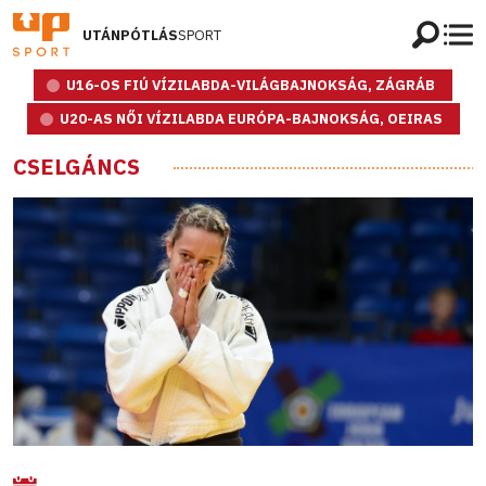
UTÁNPÓTLÁS
SPORT
U16-OS FIÚ VÍZILABDA-VILÁGBAJNOKSÁG, ZÁGRÁB
U20-AS NŐI VÍZILABDA EURÓPA-BAJNOKSÁG, OEIRAS
CSELGÁNCS