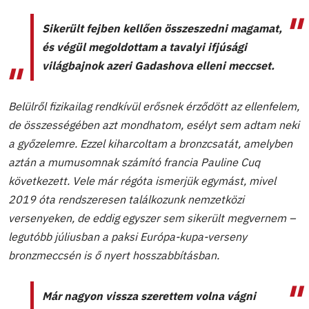
Sikerült fejben kellően összeszedni magamat,
és végül megoldottam a tavalyi ifjúsági
világbajnok azeri Gadashova elleni meccset.
Belülről fizikailag rendkívül erősnek érződött az ellenfelem,
de összességében azt mondhatom, esélyt sem adtam neki
a győzelemre. Ezzel kiharcoltam a bronzcsatát, amelyben
aztán a mumusomnak számító francia Pauline Cuq
következett. Vele már régóta ismerjük egymást, mivel
2019 óta rendszeresen találkozunk nemzetközi
versenyeken, de eddig egyszer sem sikerült megvernem –
legutóbb júliusban a paksi Európa-kupa-verseny
bronzmeccsén is ő nyert hosszabbításban.
Már nagyon vissza szerettem volna vágni