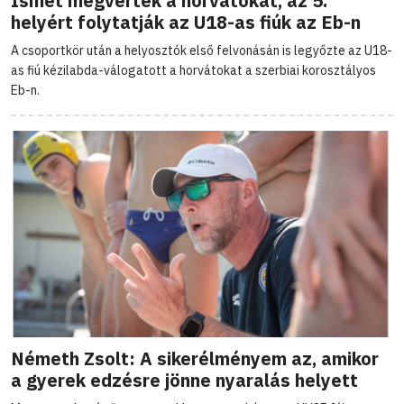
Ismét megverték a horvátokat, az 5.
helyért folytatják az U18-as fiúk az Eb-n
A csoportkör után a helyosztók első felvonásán is legyőzte az U18-
as fiú kézilabda-válogatott a horvátokat a szerbiai korosztályos
Eb-n.
Németh Zsolt: A sikerélményem az, amikor
a gyerek edzésre jönne nyaralás helyett