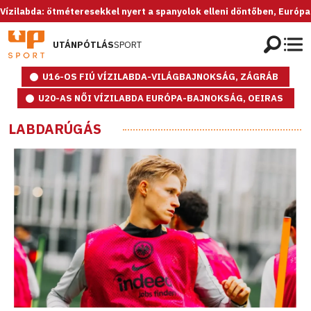
da: ötméteresekkel nyert a spanyolok elleni döntőben, Európa-bajnok
UTÁNPÓTLÁS
SPORT
U16-OS FIÚ VÍZILABDA-VILÁGBAJNOKSÁG, ZÁGRÁB
U20-AS NŐI VÍZILABDA EURÓPA-BAJNOKSÁG, OEIRAS
LABDARÚGÁS