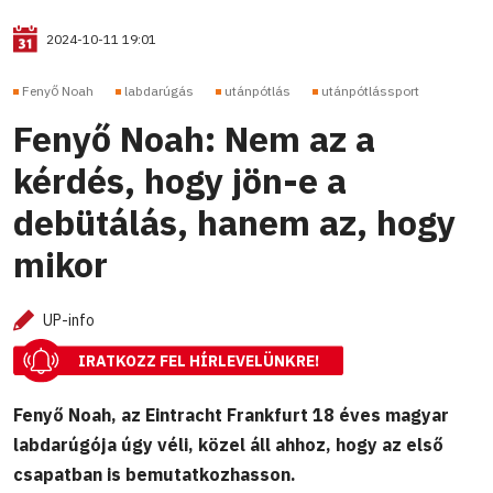
2024-10-11 19:01
Fenyő Noah
labdarúgás
utánpótlás
utánpótlássport
Fenyő Noah: Nem az a
kérdés, hogy jön-e a
debütálás, hanem az, hogy
mikor
UP-info
IRATKOZZ FEL HÍRLEVELÜNKRE!
Fenyő Noah, az Eintracht Frankfurt 18 éves magyar
labdarúgója úgy véli, közel áll ahhoz, hogy az első
csapatban is bemutatkozhasson.