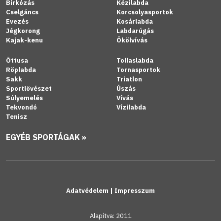
Birkózás
Kézilabda
Cselgáncs
Korcsolyasportok
Evezés
Kosárlabda
Jégkorong
Labdarúgás
Kajak-kenu
Ökölvívás
Öttusa
Tollaslabda
Röplabda
Tornasportok
Sakk
Triatlon
Sportlövészet
Úszás
Súlyemelés
Vívás
Tekvondó
Vízilabda
Tenisz
EGYÉB SPORTÁGAK »
Adatvédelem
|
Impresszum
Alapítva: 2011