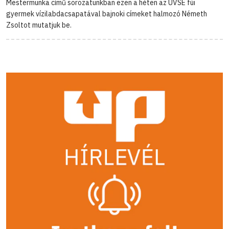
Mestermunka című sorozatunkban ezen a héten az UVSE fúi
gyermek vízilabdacsapatával bajnoki címeket halmozó Németh
Zsoltot mutatjuk be.