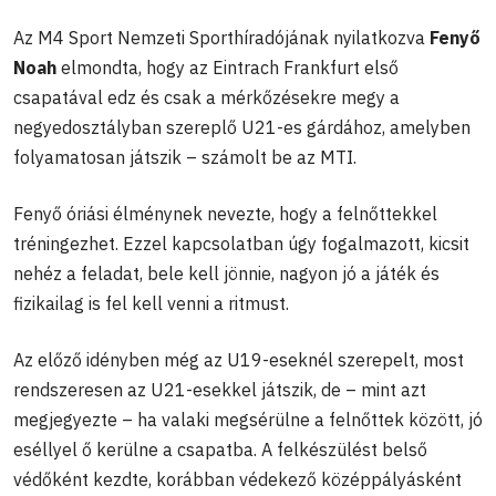
Az M4 Sport Nemzeti Sporthíradójának nyilatkozva
Fenyő
Noah
elmondta, hogy az Eintrach Frankfurt első
csapatával edz és csak a mérkőzésekre megy a
negyedosztályban szereplő U21-es gárdához, amelyben
folyamatosan játszik – számolt be az MTI.
Fenyő óriási élménynek nevezte, hogy a felnőttekkel
tréningezhet. Ezzel kapcsolatban úgy fogalmazott, kicsit
nehéz a feladat, bele kell jönnie, nagyon jó a játék és
fizikailag is fel kell venni a ritmust.
Az előző idényben még az U19-eseknél szerepelt, most
rendszeresen az U21-esekkel játszik, de – mint azt
megjegyezte – ha valaki megsérülne a felnőttek között, jó
eséllyel ő kerülne a csapatba. A felkészülést belső
védőként kezdte, korábban védekező középpályásként