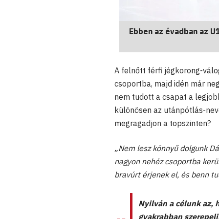
Ebben az évadban az U18
A felnőtt férfi jégkorong-vá
csoportba, majd idén már ne
nem tudott a csapat a legjob
különösen az utánpótlás-neve
megragadjon a topszinten?
„Nem lesz könnyű dolgunk Dán
nagyon nehéz csoportba kerül
bravúrt érjenek el, és benn t
Nyilván a célunk az, h
gyakrabban szerepelj