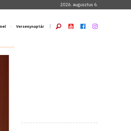
2026. augusztus 6.
mel
Versenynaptár