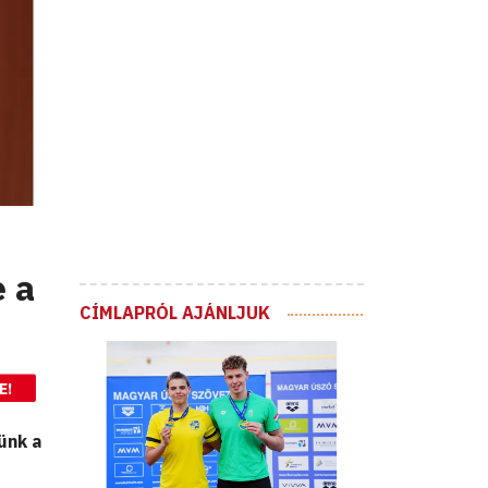
e a
CÍMLAPRÓL AJÁNLJUK
E!
ünk a