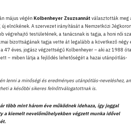
án május végén
Kolbenheyer Zsuzsannát
választották meg 
új elnökének. A szervezet irányítását a Nemzetközi Jégkoro
 végrehajtó testületének, a tanácsnak is tagja, a honi női sz
kmai bizottságának tagja vette át legalább a következő négy 
y a 47 éves, jogász végzettségű Kolbenheyer – aki az 1988 ót
ett – miben látja a fejlődés lehetőségét a hazai utánpótlás-
yén lenni a minőségi és eredményes utánpótlás-neveléshez, a
heti a későbbi sikeres felnőttválogatottnak is.
r több mint három éve működnek idehaza, így joggal
y a kiemelt nevelőműhelyekben végzett munka idővel
ét.