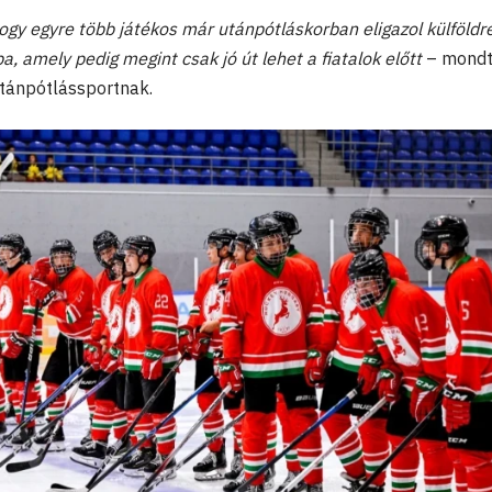
hogy egyre több játékos már utánpótláskorban eligazol külföldre
 amely pedig megint csak jó út lehet a fiatalok előtt
– mond
tánpótlássportnak.