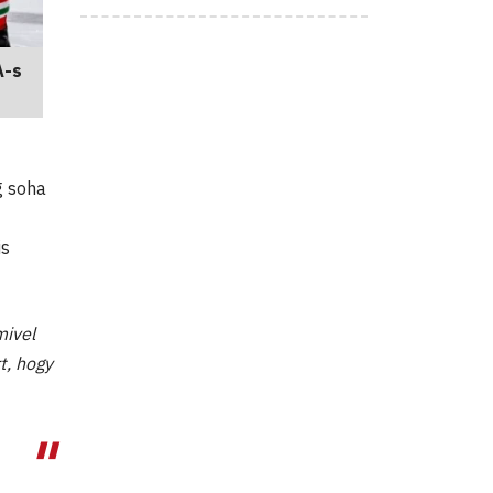
A-s
g soha
is
mivel
t, hogy