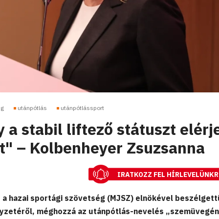
ng
utánpótlás
utánpótlássport
 a stabil liftező státuszt elérj
t" – Kolbenheyer Zsuzsanna
IRATKOZZ FEL HÍRLEVELÜNKR
 a hazai sportági szövetség (MJSZ) elnökével beszélgett
lyzetéről, méghozzá az utánpótlás-nevelés „szemüvegén