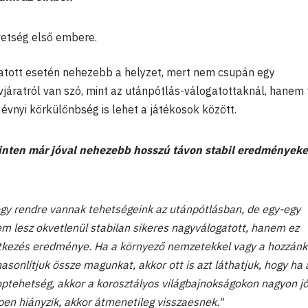
vetség első embere.
gatott esetén nehezebb a helyzet, mert nem csupán egy
vjáratról van szó, mint az utánpótlás-válogatottaknál, hanem 
évnyi körkülönbség is lehet a játékosok között.
zinten már jóval nehezebb hosszú távon stabil eredményeke
gy rendre vannak tehetségeink az utánpótlásban, de egy-egy
m lesz okvetlenül stabilan sikeres nagyválogatott, hanem ez
ítkezés eredménye. Ha a környező nemzetekkel vagy a hozzánk
sonlítjuk össze magunkat, akkor ott is azt láthatjuk, hogy ha 
ptehetség, akkor a korosztályos világbajnokságokon nagyon jó
pen hiányzik, akkor átmenetileg visszaesnek."