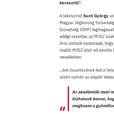
keresztül”.
A leköszönő
Such György
ut
Magyar Jégkorong Szövetség 
Szövetség (IIHF) legmagasabb
addigi vezetője, az MJSZ sza
Arra voltunk kíváncsiak, hog
önálló MJSZ első női elnöke l
nevelésben.
„Sok összetevőnek kell a hel
aztán nyilván az alapját képez
Az akadémiák most má
bízhatunk benne, hog
meghozza a gyümölcs