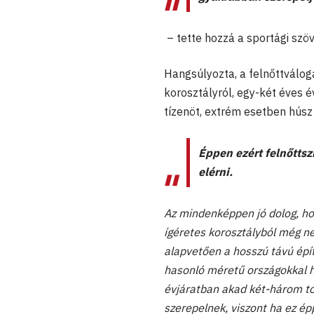
– tette hozzá a sportági szö
Hangsúlyozta, a felnőttválo
korosztályról, egy-két éves é
tízenöt, extrém esetben húsz 
Éppen ezért felnőtts
elérni.
Az mindenképpen jó dolog, ho
ígéretes korosztályból még ne
alapvetően a hosszú távú ép
hasonló méretű országokkal ha
évjáratban akad két-három to
szerepelnek, viszont ha ez ép