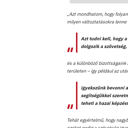
„Azt mondhatom, hogy folyam
milyen változtatásokra lenne 
Azt tudni kell, hogy 
dolgozik a szövetség,
és a különböző bizottságaink
területen – így például az utá
igyekszünk bevonni a 
segítségükkel szeret
teheti a hazai képzés
Tehát egyértelmű, hogy nagyba
ezeket pedig a szövetség igye