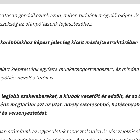
atosan gondolkozunk azon, miben tudnánk még előrelépni, és
szükség az utánpótlásunk fejlesztéséhez.
a korábbiakhoz képest jelenleg kicsit másfajta struktúrában
 alatt kiépítettünk egyfajta munkacsoportrendszert, és minden
npótlás-nevelés terén is –
legjobb szakembereket, a klubok vezetőit és edzőit, és az 
nénk megtalálni azt az utat, amely sikeresebbé, hatékonya
t és versenyeztetést.
n számítunk az egyesületek tapasztalataira és visszajelzései
kszik is beépíteni a stratégiájába. Az a célunk, hogy az egyezt