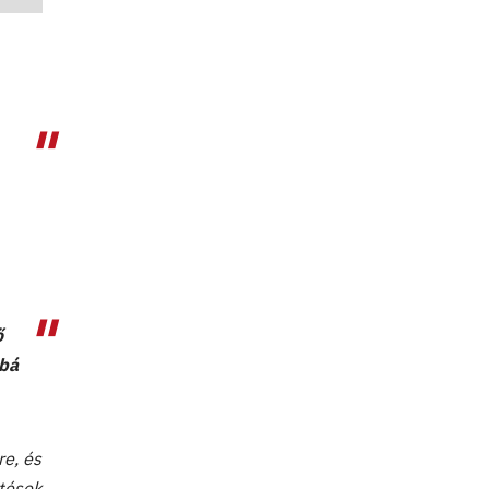
ő
bbá
re, és
etések