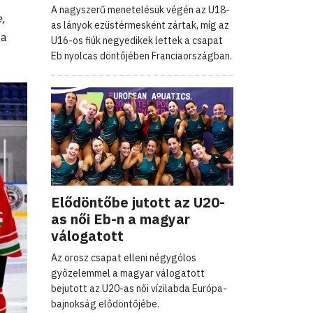
A nagyszerű menetelésük végén az U18-
,
as lányok ezüstérmesként zártak, míg az
ta
U16-os fiúk negyedikek lettek a csapat
Eb nyolcas döntőjében Franciaországban.
Elődöntőbe jutott az U20-
as női Eb-n a magyar
válogatott
Az orosz csapat elleni négygólos
győzelemmel a magyar válogatott
bejutott az U20-as női vízilabda Európa-
bajnokság elődöntőjébe.