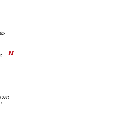
tíz-
t
adott
l