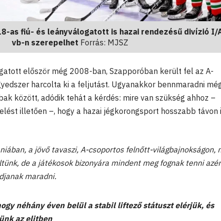
-as fiú- és leányválogatott is hazai rendezésű divízió I/
vb-n szerepelhet
Forrás: MJSZ
logatott először még 2008-ban, Szapporóban került fel az A-
gyedszer harcolta ki a feljutást. Ugyanakkor bennmaradni mé
bak között, adódik tehát a kérdés: mire van szükség ahhoz –
lést illetően –, hogy a hazai jégkorongsport hosszabb távon 
iában, a jövő tavaszi, A-csoportos felnőtt-világbajnokságon, 
tünk, de a játékosok bizonyára mindent meg fognak tenni azér
udjanak maradni.
ogy néhány éven belül a stabil liftező státuszt elérjük, és
ünk az elitben