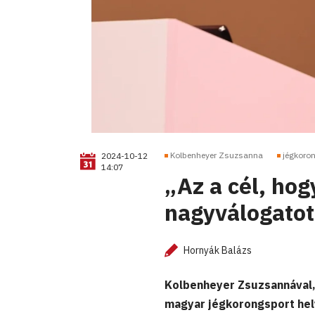
Kolbenheyer Zsuzsanna
jégkoro
2024-10-12
14:07
„Az a cél, hogy
nagyválogatot
Hornyák Balázs
Kolbenheyer Zsuzsannával,
magyar jégkorongsport he