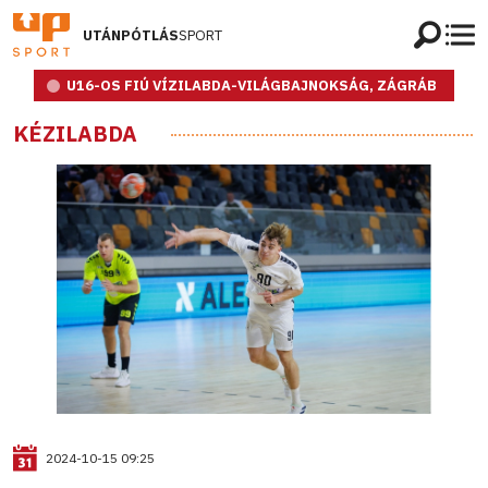
UTÁNPÓTLÁS
SPORT
U16-OS FIÚ VÍZILABDA-VILÁGBAJNOKSÁG, ZÁGRÁB
KÉZILABDA
2024-10-15 09:25