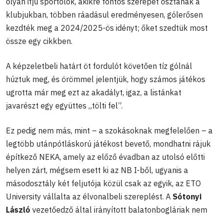
olyan ifjú sportolók, akikre fontos szerepet osztanak a
klubjukban, többen ráadásul eredményesen, gólerősen
kezdték meg a 2024/2025-ös idényt; őket szedtük most
össze egy cikkben.
A képzeletbeli határt öt fordulót követően tíz gólnál
húztuk meg, és örömmel jelentjük, hogy számos játékos
ugrotta már meg ezt az akadályt, igaz, a listánkat
javarészt egy együttes „tölti fel”.
Ez pedig nem más, mint – a szokásoknak megfelelően – a
legtöbb utánpótláskorú játékost bevető, mondhatni rájuk
építkező NEKA, amely az előző évadban az utolsó előtti
helyen zárt, mégsem esett ki az NB I-ből, ugyanis a
másodosztály két feljutója közül csak az egyik, az ETO
University vállalta az élvonalbeli szereplést. A
Sótonyi
László
vezetőedző által irányított balatonbogláriak nem