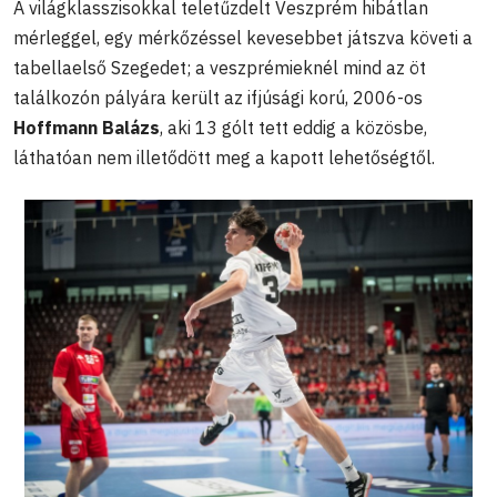
A világklasszisokkal teletűzdelt Veszprém hibátlan
mérleggel, egy mérkőzéssel kevesebbet játszva követi a
tabellaelső Szegedet; a veszprémieknél mind az öt
találkozón pályára került az ifjúsági korú, 2006-os
Hoffmann Balázs
, aki 13 gólt tett eddig a közösbe,
láthatóan nem illetődött meg a kapott lehetőségtől.