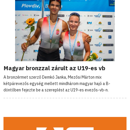
Magyar bronzzal zárult az U19-es vb
A bronzérmet szerző Demkó Janka, Mezősi Márton mix
kétpárevezős egység mellett mindhárom magyar hajó a B-
döntőben fejezte be a szereplést az U19-es evezős-vb-n.