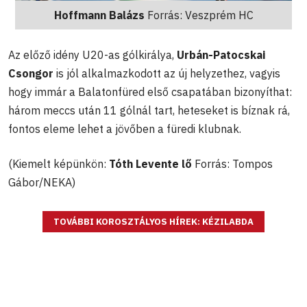
Hoffmann Balázs
Forrás: Veszprém HC
Az előző idény U20-as gólkirálya,
Urbán-Patocskai
Csongor
is jól alkalmazkodott az új helyzethez, vagyis
hogy immár a Balatonfüred első csapatában bizonyíthat:
három meccs után 11 gólnál tart, heteseket is bíznak rá,
fontos eleme lehet a jövőben a füredi klubnak.
(Kiemelt képünkön:
Tóth Levente lő
Forrás: Tompos
Gábor/NEKA)
TOVÁBBI KOROSZTÁLYOS HÍREK: KÉZILABDA