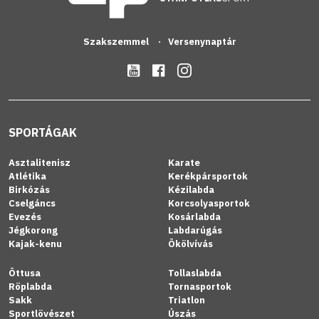
Szakszemmel
Versenynaptár
SPORTÁGAK
Asztalitenisz
Karate
Atlétika
Kerékpársportok
Birkózás
Kézilabda
Cselgáncs
Korcsolyasportok
Evezés
Kosárlabda
Jégkorong
Labdarúgás
Kajak-kenu
Ökölvívás
Öttusa
Tollaslabda
Röplabda
Tornasportok
Sakk
Triatlon
Sportlövészet
Úszás