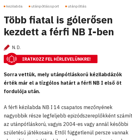
kezilabda
utánpótlássport
utánpótlás
Több fiatal is gólerősen
kezdett a férfi NB I-ben
N. D.
IRATKOZZ FEL HÍRLEVELÜNKRE!
Sorra vettük, mely utánpótláskorú kézilabdázók
érték már el a tízgólos határt a férfi NB I első öt
fordulója után.
A férfi kézilabda NB I 14 csapatos mezőnyének
nagyobbik része legfeljebb epizódszereplőkként számít
az utánpótláskorú, vagyis 2004-es vagy annál későbbi
születésű játékosaira. Ettől függetlenül persze vannak