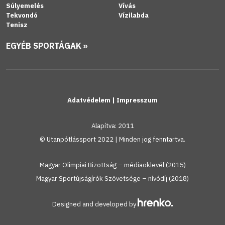
Súlyemelés
Vívás
Tekvondó
Vízilabda
Tenisz
EGYÉB SPORTÁGAK »
Adatvédelem
|
Impresszum
Alapítva: 2011
© Utanpótlássport 2022 | Minden jog fenntartva.
Magyar Olimpiai Bizottság – médiaoklevél (2015)
Magyar Sportújságírók Szövetsége – nívódíj (2018)
Designed and developed by