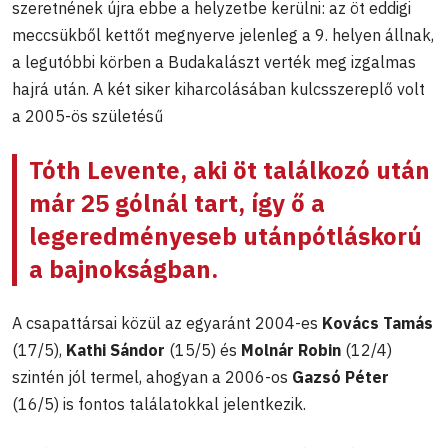
szeretnének újra ebbe a helyzetbe kerülni: az öt eddigi
meccsükből kettőt megnyerve jelenleg a 9. helyen állnak,
a legutóbbi körben a Budakalászt verték meg izgalmas
hajrá után. A két siker kiharcolásában kulcsszereplő volt
a 2005-ös születésű
Tóth Levente
, aki öt találkozó után
már 25 gólnál tart, így ő a
legeredményeseb utánpótláskorú
a bajnokságban.
A csapattársai közül az egyaránt 2004-es
Kovács Tamás
(17/5),
Kathi Sándor
(15/5) és
Molnár Robin
(12/4)
szintén jól termel, ahogyan a 2006-os
Gazsó Péter
(16/5) is fontos találatokkal jelentkezik.