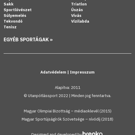
Sakk
Triatlon
Sportlövészet
Úszás
Súlyemelés
Vívás
Tekvondó
Vízilabda
Tenisz
EGYÉB SPORTÁGAK »
Adatvédelem
|
Impresszum
Alapítva: 2011
© Utanpótlássport 2022 | Minden jog fenntartva.
Magyar Olimpiai Bizottság – médiaoklevél (2015)
Magyar Sportújságírók Szövetsége – nívódíj (2018)
Designed and developed by