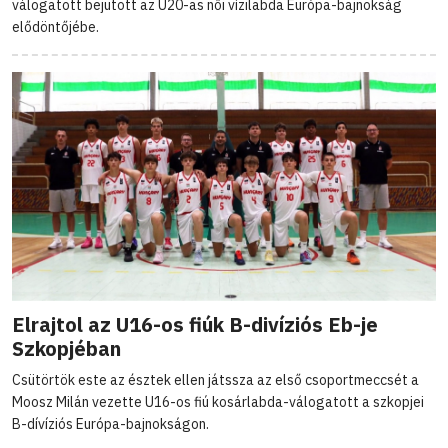
válogatott bejutott az U20-as női vízilabda Európa-bajnokság
elődöntőjébe.
Elrajtol az U16-os fiúk B-divíziós Eb-je
Szkopjéban
Csütörtök este az észtek ellen játssza az első csoportmeccsét a
Moosz Milán vezette U16-os fiú kosárlabda-válogatott a szkopjei
B-dívíziós Európa-bajnokságon.