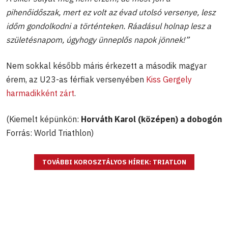
pihenőidőszak, mert ez volt az évad utolsó versenye, lesz
időm gondolkodni a történteken. Ráadásul holnap lesz a
születésnapom, úgyhogy ünneplős napok jönnek!”
Nem sokkal később máris érkezett a második magyar
érem, az U23-as férfiak versenyében
Kiss Gergely
harmadikként zárt
.
(Kiemelt képünkön:
Horváth Karol (középen) a dobogón
Forrás: World Triathlon)
TOVÁBBI KOROSZTÁLYOS HÍREK: TRIATLON