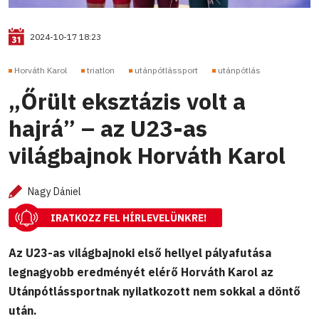
2024-10-17 18:23
Horváth Karol
triatlon
utánpótlássport
utánpótlás
„Őrült eksztázis volt a
hajrá” – az U23-as
világbajnok Horváth Karol
Nagy Dániel
IRATKOZZ FEL HÍRLEVELÜNKRE!
Az U23-as világbajnoki első hellyel pályafutása
legnagyobb eredményét elérő Horváth Karol az
Utánpótlássportnak nyilatkozott nem sokkal a döntő
után.