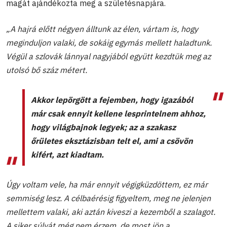
magát ajándékozta meg a születésnapjára.
„A hajrá előtt négyen álltunk az élen, vártam is, hogy
meginduljon valaki, de sokáig egymás mellett haladtunk.
Végül a szlovák lánnyal nagyjából együtt kezdtük meg az
utolsó bő száz métert.
Akkor lepörgött a fejemben, hogy igazából
már csak ennyit kellene lesprintelnem ahhoz,
hogy világbajnok legyek; az a szakasz
őrületes eksztázisban telt el, ami a csövön
kifért, azt kiadtam.
Úgy voltam vele, ha már ennyit végigküzdöttem, ez már
semmiség lesz. A célbaérésig figyeltem, meg ne jelenjen
mellettem valaki, aki aztán kiveszi a kezemből a szalagot.
A siker súlyát még nem érzem, de most jön a