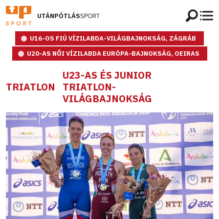
UTÁNPÓTLÁS
SPORT
U16-OS FIÚ VÍZILABDA-VILÁGBAJNOKSÁG, ZÁGRÁB
U20-AS NŐI VÍZILABDA EURÓPA-BAJNOKSÁG, OEIRAS
U23-AS ÉS JUNIOR
TRIATLON
TRIATLON-
VILÁGBAJNOKSÁG