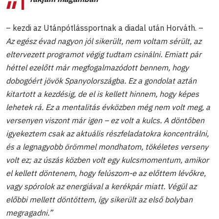
– kezdi az Utánpótlássportnak a diadal után Horváth. –
Az egész évad nagyon jól sikerült, nem voltam sérült, az
eltervezett programot végig tudtam csinálni. Emiatt pár
héttel ezelőtt már megfogalmazódott bennem, hogy
dobogóért jövök Spanyolországba. Ez a gondolat aztán
kitartott a kezdésig, de el is kellett hinnem, hogy képes
lehetek rá. Ez a mentalitás évközben még nem volt meg, a
versenyen viszont már igen – ez volt a kulcs. A döntőben
igyekeztem csak az aktuális részfeladatokra koncentrálni,
és a legnagyobb örömmel mondhatom, tökéletes verseny
volt ez; az úszás közben volt egy kulcsmomentum, amikor
el kellett döntenem, hogy felúszom-e az előttem lévőkre,
vagy spórolok az energiával a kerékpár miatt. Végül az
előbbi mellett döntöttem, így sikerült az első bolyban
megragadni.”