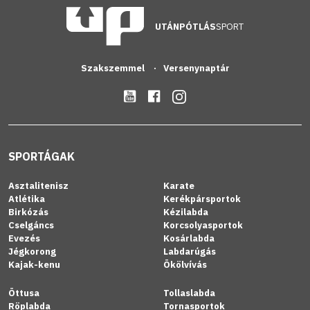
UTÁNPÓTLÁS
SPORT
Szakszemmel
Versenynaptár
SPORTÁGAK
Asztalitenisz
Karate
Atlétika
Kerékpársportok
Birkózás
Kézilabda
Cselgáncs
Korcsolyasportok
Evezés
Kosárlabda
Jégkorong
Labdarúgás
Kajak-kenu
Ökölvívás
Öttusa
Tollaslabda
Röplabda
Tornasportok