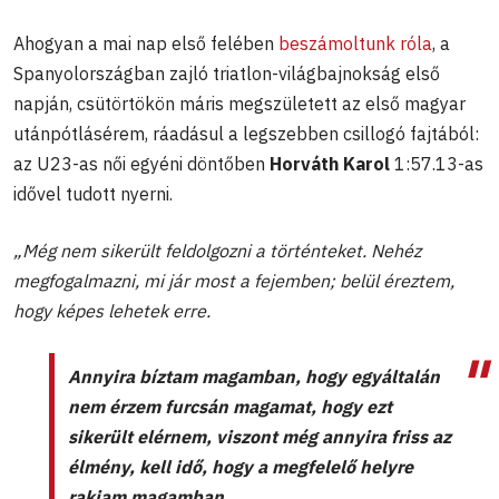
Ahogyan a mai nap első felében
beszámoltunk róla
, a
Spanyolországban zajló triatlon-világbajnokság első
napján, csütörtökön máris megszületett az első magyar
utánpótlásérem, ráadásul a legszebben csillogó fajtából:
az U23-as női egyéni döntőben
Horváth Karol
1:57.13-as
idővel tudott nyerni.
„Még nem sikerült feldolgozni a történteket. Nehéz
megfogalmazni, mi jár most a fejemben; belül éreztem,
hogy képes lehetek erre.
Annyira bíztam magamban, hogy egyáltalán
nem érzem furcsán magamat, hogy ezt
sikerült elérnem, viszont még annyira friss az
élmény, kell idő, hogy a megfelelő helyre
rakjam magamban