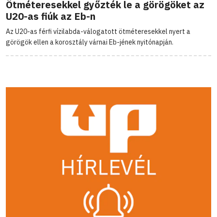
Ötméteresekkel győzték le a görögöket az
U20-as fiúk az Eb-n
Az U20-as férfi vízilabda-válogatott ötméteresekkel nyert a
görögök ellen a korosztály várnai Eb-jének nyitónapján.