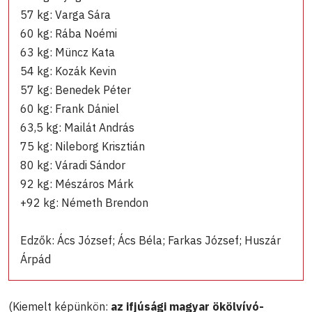
57 kg: Varga Sára
60 kg: Rába Noémi
63 kg: Müncz Kata
54 kg: Kozák Kevin
57 kg: Benedek Péter
60 kg: Frank Dániel
63,5 kg: Mailát András
75 kg: Nileborg Krisztián
80 kg: Váradi Sándor
92 kg: Mészáros Márk
+92 kg: Németh Brendon
Edzők: Ács József; Ács Béla; Farkas József; Huszár
Árpád
(Kiemelt képünkön:
az ifjúsági magyar ökölvívó-