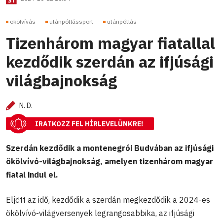
ökölvívás
utánpótlássport
utánpótlás
Tizenhárom magyar fiatallal
kezdődik szerdán az ifjúsági
világbajnokság
N. D.
IRATKOZZ FEL HÍRLEVELÜNKRE!
Szerdán kezdődik a montenegrói Budvában az ifjúsági
ökölvívó-világbajnokság, amelyen tizenhárom magyar
fiatal indul el.
Eljött az idő, kezdődik a szerdán megkezdődik a 2024-es
ökölvívó-világversenyek legrangosabbika, az ifjúsági