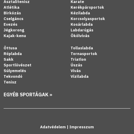
Asztalitenisz
Karate
Atlétika
Kerékpársportok
Birkózás
Kézilabda
Cselgáncs
Korcsolyasportok
Evezés
Kosárlabda
Jégkorong
Labdarúgás
Kajak-kenu
Ökölvívás
Öttusa
Tollaslabda
Röplabda
Tornasportok
Sakk
Triatlon
Sportlövészet
Úszás
Súlyemelés
Vívás
Tekvondó
Vízilabda
Tenisz
EGYÉB SPORTÁGAK »
Adatvédelem
|
Impresszum