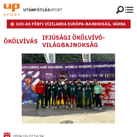
UTÁNPÓTLÁS
SPORT
U20-AS FÉRFI VÍZILABDA EURÓPA-BAJNOKSÁG, VÁRNA
IFJÚSÁGI ÖKÖLVÍVÓ-
ÖKÖLVÍVÁS
VILÁGBAJNOKSÁG
2024-10-22 16:34