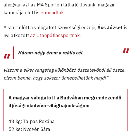
ahogyan azt az M4 Sporton látható Jövünk! magazin
kamerája előtt is
elmondták
.
A start előtt a válogatott szövetségi edzője,
Ács József
is
nyilatkozott
az Utánpótlássportnak
.
Három-négy érem a reális cél,
viszont a siker rengeteg különböző összetevőből áll össze,
bízom benne, hogy sokszor ünnepelhetünk majd!”
A magyar válogatott a Budvában megrendezendő
ifjúsági ökölvívó-világbajnokságon:
48 kg: Talpas Roxána
52 kg: Nyögéri Sára