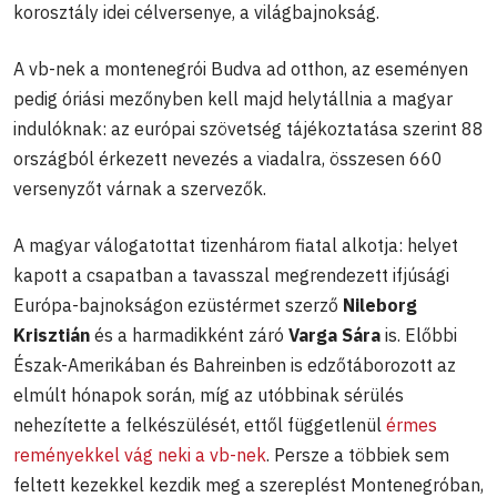
korosztály idei célversenye, a világbajnokság.
A vb-nek a montenegrói Budva ad otthon, az eseményen
pedig óriási mezőnyben kell majd helytállnia a magyar
indulóknak: az európai szövetség tájékoztatása szerint 88
országból érkezett nevezés a viadalra, összesen 660
versenyzőt várnak a szervezők.
A magyar válogatottat tizenhárom fiatal alkotja: helyet
kapott a csapatban a tavasszal megrendezett ifjúsági
Európa-bajnokságon ezüstérmet szerző
Nileborg
Krisztián
és a harmadikként záró
Varga Sára
is. Előbbi
Észak-Amerikában és Bahreinben is edzőtáborozott az
elmúlt hónapok során, míg az utóbbinak sérülés
nehezítette a felkészülését, ettől függetlenül
érmes
reményekkel vág neki a vb-nek
. Persze a többiek sem
feltett kezekkel kezdik meg a szereplést Montenegróban,