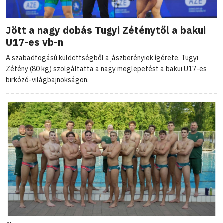
Jött a nagy dobás Tugyi Zéténytől a bakui
U17-es vb-n
A szabadfogású küldöttségből a jászberényiek ígérete, Tugyi
Zétény (80 kg) szolgáltatta a nagy meglepetést a bakui U17-es
birkózó-világbajnokságon.