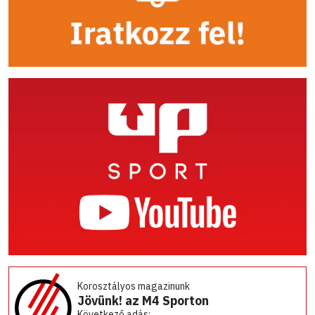
Korosztályos magazinunk
Jövünk! az M4 Sporton
Következő adás: