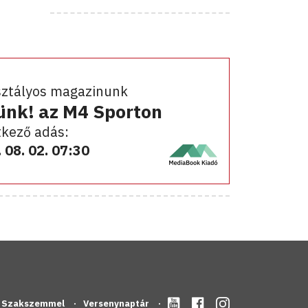
sztályos magazinunk
ünk! az M4 Sporton
kező adás:
 08. 02. 07:30
Szakszemmel
Versenynaptár