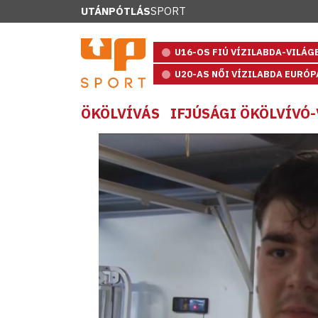
UTÁNPÓTLÁS
SPORT
U16-OS FIÚ VÍZILABDA-VILÁ
U20-AS NŐI VÍZILABDA EURÓ
ÖKÖLVÍVÁS
IFJÚSÁGI ÖKÖLVÍVÓ