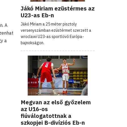
Jákó Miriam ezüstérmes az
U23-as Eb-n
Jákó Miriam a 25 méter pisztoly
n. A
versenyszámban ezüstérmet szerzett a
izenhat
wroclawi U23-as sportlövő Európa-
így a
bajnokságon.
Megvan az első győzelem
az U16-os
fiúválogatottnak a
szkopjei B-divíziós Eb-n