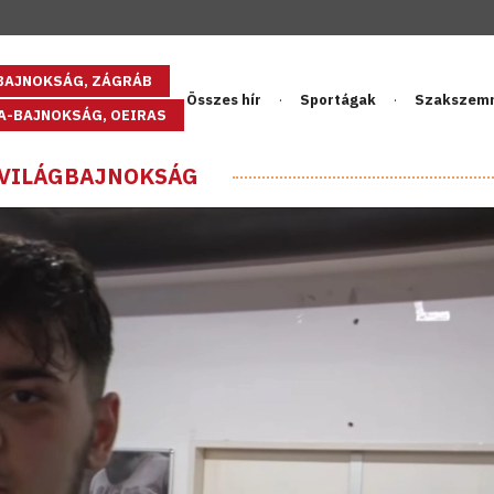
GBAJNOKSÁG, ZÁGRÁB
Összes hír
Sportágak
Szakszem
PA-BAJNOKSÁG, OEIRAS
-VILÁGBAJNOKSÁG