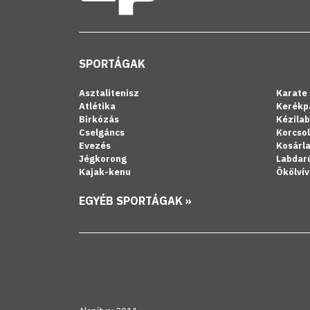
SPORTÁGAK
Asztalitenisz
Karate
Atlétika
Kerékp
Birkózás
Kézila
Cselgáncs
Korcso
Evezés
Kosárl
Jégkorong
Labdar
Kajak-kenu
Ökölvív
EGYÉB SPORTÁGAK »