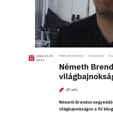
Németh Brendon
ökölvívás
u
2024-10-25
20:12
Németh Brendo
világbajnoksá
UP-info
Németh Brendon negyeddönt
világbajnokságon a 92 kilo