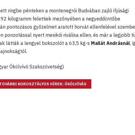
tt ringbe pénteken a montenegrói Budvában zajló ifjúsági
A 92 kilogramm felettiek mezőnyében a negyeddöntőbe
tán pontozásos győzelmet aratott horvát ellenfelével szembe
én ponzotással nyert mexikói riválisa ellen, és már a legjobb t
ak látták a lengyel bokszolót a 63,5 kg-s
Mailát Andrásnál
, 
bajnokságtól.
gyar Ökölvívó Szakszövetség)
TOVÁBBI KOROSZTÁLYOS HÍREK: ÖKÖLVÍVÁS