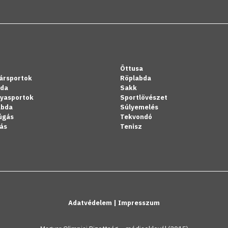
Öttusa
ársportok
Röplabda
bda
Sakk
lyasportok
Sportlövészet
abda
Súlyemelés
úgás
Tekvondó
ás
Tenisz
Adatvédelem
|
Impresszum