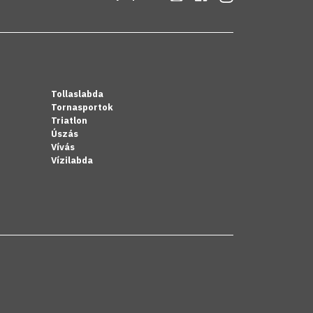
Tollaslabda
Tornasportok
Triatlon
Úszás
Vívás
Vízilabda