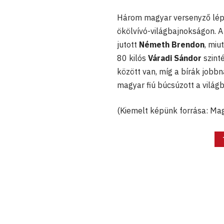
Három magyar versenyző lépe
ökölvívó-világbajnokságon. 
jutott
Németh Brendon
, miu
80 kilós
Váradi Sándor
szint
között van, míg a bírák jobbn
magyar fiú búcsúzott a világ
(Kiemelt képünk forrása: Ma