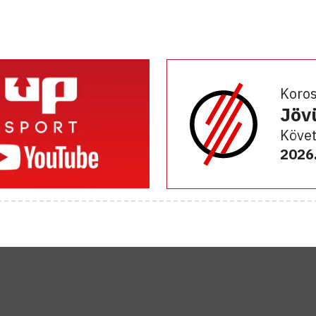
Koro
Jöv
Követ
2026.