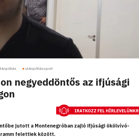
tánpótlás
utánpótlássport
n negyeddöntős az ifjúsági
gon
IRATKOZZ FEL HÍRLEVELÜNKR
őbe jutott a Montenegróban zajló ifjúsági ökölvívó-
gramm felettiek között.