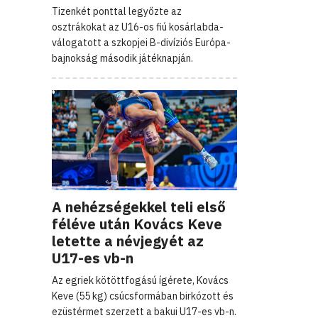
Tizenkét ponttal legyőzte az
osztrákokat az U16-os fiú kosárlabda-
válogatott a szkopjei B-divíziós Európa-
bajnokság második játéknapján.
A nehézségekkel teli első
féléve után Kovács Keve
letette a névjegyét az
U17-es vb-n
Az egriek kötöttfogású ígérete, Kovács
Keve (55 kg) csúcsformában birkózott és
ezüstérmet szerzett a bakui U17-es vb-n.