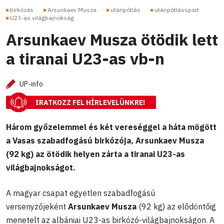
birkózás
Arsunkaev Musza
utánpótlás
utánpótlássport
U23-as világbajnokság
Arsunkaev Musza ötödik lett
a tiranai U23-as vb-n
UP-info
IRATKOZZ FEL HÍRLEVELÜNKRE!
Három győzelemmel és két vereséggel a háta mögött
a Vasas szabadfogású birkózója, Arsunkaev Musza
(92 kg) az ötödik helyen zárta a tiranai U23-as
világbajnokságot.
A magyar csapat egyetlen szabadfogású
versenyzőjeként
Arsunkaev Musza
(92 kg) az elődöntőig
menetelt az albániai U23-as birkózó-világbajnokságon. A