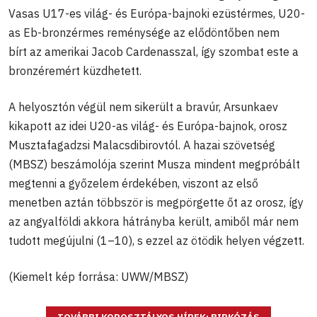
Vasas U17-es világ- és Európa-bajnoki ezüstérmes, U20-
as Eb-bronzérmes reménysége az elődöntőben nem
bírt az amerikai Jacob Cardenasszal, így szombat este a
bronzéremért küzdhetett.
A helyosztón végül nem sikerült a bravúr, Arsunkaev
kikapott az idei U20-as világ- és Európa-bajnok, orosz
Musztafagadzsi Malacsdibirovtól. A hazai szövetség
(MBSZ) beszámolója szerint Musza mindent megpróbált
megtenni a győzelem érdekében, viszont az első
menetben aztán többször is megpörgette őt az orosz, így
az angyalföldi akkora hátrányba került, amiből már nem
tudott megújulni (1–10), s ezzel az ötödik helyen végzett.
(Kiemelt kép forrása: UWW/MBSZ)