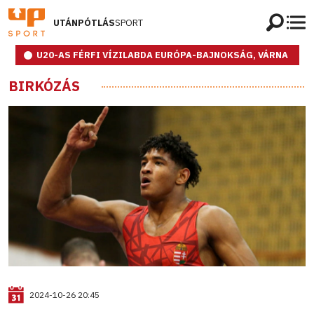
UTÁNPÓTLÁS
SPORT
U20-AS FÉRFI VÍZILABDA EURÓPA-BAJNOKSÁG, VÁRNA
BIRKÓZÁS
2024-10-26 20:45