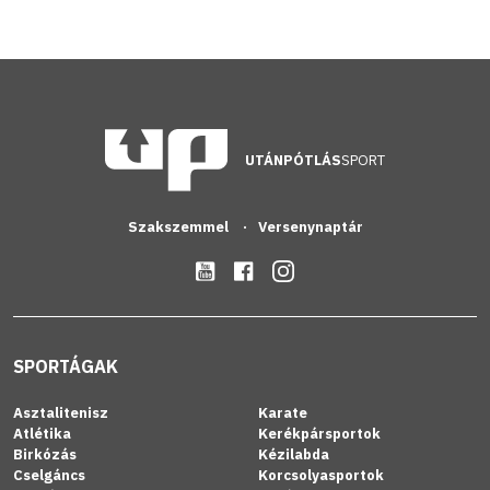
UTÁNPÓTLÁS
SPORT
Szakszemmel
Versenynaptár
SPORTÁGAK
Asztalitenisz
Karate
Atlétika
Kerékpársportok
Birkózás
Kézilabda
Cselgáncs
Korcsolyasportok