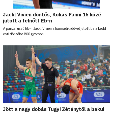
Jackl Vivien döntős, Kokas Fanni 16 közé
jutott a felnőtt Eb-n
A párizsi úszó Eb-n Jackl Vivien a harmadik idővel jutott be a kedd
esti döntőbe 800 gyorson.
Jött a nagy dobás Tugyi Zéténytől a bakui