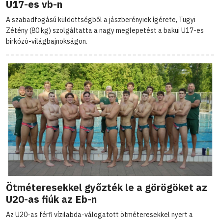
U17-es vb-n
A szabadfogású küldöttségből a jászberényiek ígérete, Tugyi
Zétény (80 kg) szolgáltatta a nagy meglepetést a bakui U17-es
birkózó-világbajnokságon.
Ötméteresekkel győzték le a görögöket az
U20-as fiúk az Eb-n
Az U20-as férfi vízilabda-válogatott ötméteresekkel nyert a