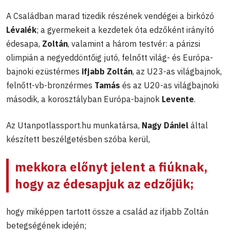
A Családban marad tizedik részének vendégei a birkózó
Lévaiék
; a gyermekeit a kezdetek óta edzőként irányító
édesapa,
Zoltán
, valamint a három testvér: a párizsi
olimpián a negyeddöntőig jutó, felnőtt világ- és Európa-
bajnoki ezüstérmes
ifjabb Zoltán
, az U23-as világbajnok,
felnőtt-vb-bronzérmes
Tamás
és az U20-as világbajnoki
második, a korosztályban Európa-bajnok
Levente
.
Az Utanpotlassport.hu munkatársa,
Nagy Dániel
által
készített beszélgetésben szóba kerül,
mekkora előnyt jelent a fiúknak,
hogy az édesapjuk az edzőjük;
hogy miképpen tartott össze a család az ifjabb Zoltán
betegségének idején;