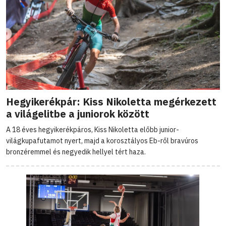
Hegyikerékpár: Kiss Nikoletta megérkezett
a világelitbe a juniorok között
A 18 éves hegyikerékpáros, Kiss Nikoletta előbb junior-
világkupafutamot nyert, majd a korosztályos Eb-ről bravúros
bronzéremmel és negyedik hellyel tért haza.