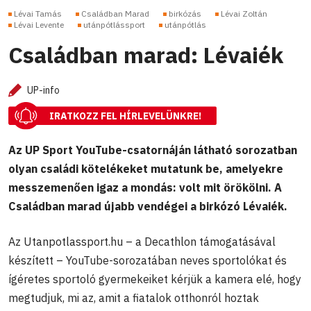
Lévai Tamás
Családban Marad
birkózás
Lévai Zoltán
Lévai Levente
utánpótlássport
utánpótlás
Családban marad: Lévaiék
UP-info
IRATKOZZ FEL HÍRLEVELÜNKRE!
Az UP Sport YouTube-csatornáján látható sorozatban
olyan családi kötelékeket mutatunk be, amelyekre
messzemenően igaz a mondás: volt mit örökölni. A
Családban marad újabb vendégei a birkózó Lévaiék.
Az Utanpotlassport.hu – a Decathlon támogatásával
készített – YouTube-sorozatában neves sportolókat és
ígéretes sportoló gyermekeiket kérjük a kamera elé, hogy
megtudjuk, mi az, amit a fiatalok otthonról hoztak