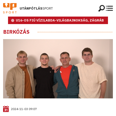
UTÁNPÓTLÁS
SPORT
U16-OS FIÚ VÍZILABDA-VILÁGBAJNOKSÁG, ZÁGRÁB
BIRKÓZÁS
2024-11-03 09:07