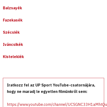
Balzsayék
Fazekasék
Szécsiék
Iváncsikék
Kistelekiék
Iratkozz fel az UP Sport YouTube-csatornájára,
hogy ne maradj le egyetlen filmünkről sem:
https://www.youtube.com/channel/UCSGNC33H1aMhtQ