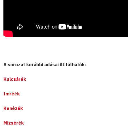
A sorozat korábbi adásai itt láthatók:
Kulcsárék
Imréék
Kenézék
Mizsérék