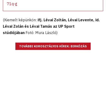
71q-g
(Kiemelt képünkön:
ifj. Lévai Zoltán, Lévai Levente, id.
Lévai Zolán és Lévai Tamás az UP Sport
stúdiójában
Fotó: Mura László)
TOVÁBBI KOROSZTÁLYOS HÍREK: BIRKÓZÁS