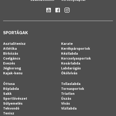
SPORTÁGAK
Asztalitenisz
Karate
Atlétika
Kerékpársportok
Birkózás
Kézilabda
Cselgáncs
Korcsolyasportok
Evezés
Kosárlabda
Jégkorong
Labdarúgás
Kajak-kenu
Ökölvívás
Öttusa
Tollaslabda
Röplabda
Tornasportok
Sakk
Triatlon
Sportlövészet
Úszás
Súlyemelés
Vívás
Tekvondó
Vízilabda
Tenisz