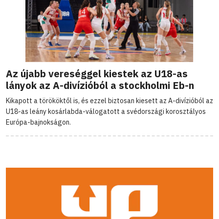
Az újabb vereséggel kiestek az U18-as
lányok az A-divízióból a stockholmi Eb-n
Kikapott a törököktől is, és ezzel biztosan kiesett az A-divízióból az
U18-as leány kosárlabda-válogatott a svédországi korosztályos
Európa-bajnokságon.