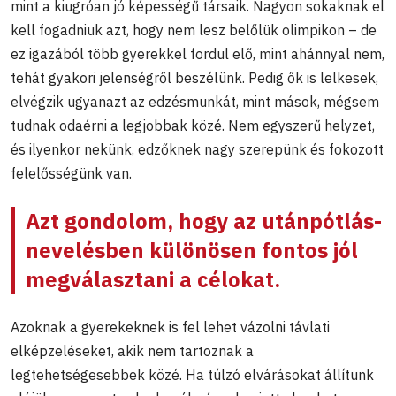
mint a kiugróan jó képességű társaik. Nagyon sokaknak el
kell fogadniuk azt, hogy nem lesz belőlük olimpikon – de
ez igazából több gyerekkel fordul elő, mint ahánnyal nem,
tehát gyakori jelenségről beszélünk. Pedig ők is lelkesek,
elvégzik ugyanazt az edzésmunkát, mint mások, mégsem
tudnak odaérni a legjobbak közé. Nem egyszerű helyzet,
és ilyenkor nekünk, edzőknek nagy szerepünk és fokozott
felelősségünk van.
Azt gondolom, hogy az utánpótlás-
nevelésben különösen fontos jól
megválasztani a célokat.
Azoknak a gyerekeknek is fel lehet vázolni távlati
elképzeléseket, akik nem tartoznak a
legtehetségesebbek közé. Ha túlzó elvárásokat állítunk