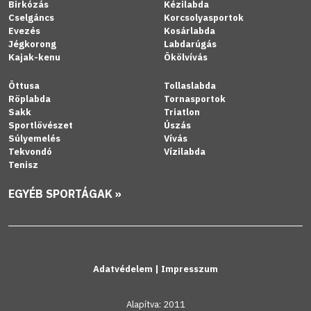
Birkózás
Kézilabda
Cselgáncs
Korcsolyasportok
Evezés
Kosárlabda
Jégkorong
Labdarúgás
Kajak-kenu
Ökölvívás
Öttusa
Tollaslabda
Röplabda
Tornasportok
Sakk
Triatlon
Sportlövészet
Úszás
Súlyemelés
Vívás
Tekvondó
Vízilabda
Tenisz
EGYÉB SPORTÁGAK »
Adatvédelem
|
Impresszum
Alapítva: 2011