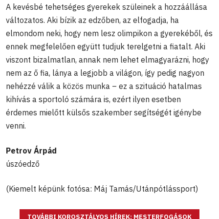
A kevésbé tehetséges gyerekek szüleinek a hozzáállása
változatos. Aki bízik az edzőben, az elfogadja, ha
elmondom neki, hogy nem lesz olimpikon a gyerekéből, és
ennek megfelelően együtt tudjuk terelgetni a fiatalt. Aki
viszont bizalmatlan, annak nem lehet elmagyarázni, hogy
nem az ő fia, lánya a legjobb a világon, így pedig nagyon
nehézzé válik a közös munka – ez a szituáció hatalmas
kihívás a sportoló számára is, ezért ilyen esetben
érdemes mielőtt külsős szakember segítségét igénybe
venni.
Petrov Árpád
úszóedző
(Kiemelt képünk fotósa: Máj Tamás/Utánpótlássport)
TOVÁBBI KOROSZTÁLYOS HÍREK: MESTERFOGÁSOK