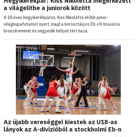
Hegyikerékpár: Kiss Nikoletta megérkezett
a világelitbe a juniorok között
A 18 éves hegyikerékpáros, Kiss Nikoletta előbb junior-
világkupafutamot nyert, majd a korosztályos Eb-ről bravúros
bronzéremmel és negyedik hellyel tért haza.
Az újabb vereséggel kiestek az U18-as
lányok az A-divízióból a stockholmi Eb-n