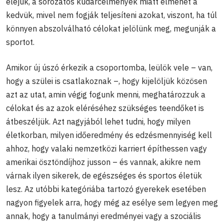
eléjük, a sorozatos kudarcélmények miatt elmehet a
kedvük, mivel nem fogják teljesíteni azokat, viszont, ha túl
könnyen abszolválható célokat jelölünk meg, megunják a
sportot.
Amikor új úszó érkezik a csoportomba, leülök vele – van,
hogy a szülei is csatlakoznak –, hogy kijelöljük közösen
azt az utat, amin végig fogunk menni, meghatározzuk a
célokat és az azok eléréséhez szükséges teendőket is
átbeszéljük. Azt nagyjából lehet tudni, hogy milyen
életkorban, milyen időeredmény és edzésmennyiség kell
ahhoz, hogy valaki nemzetközi karriert építhessen vagy
amerikai ösztöndíjhoz jusson – és vannak, akikre nem
várnak ilyen sikerek, de egészséges és sportos életük
lesz. Az utóbbi kategóriába tartozó gyerekek esetében
nagyon figyelek arra, hogy még az esélye sem legyen meg
annak, hogy a tanulmányi eredményei vagy a szociális