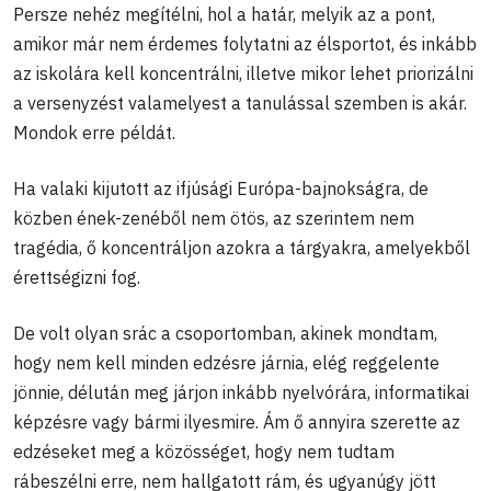
Persze nehéz megítélni, hol a határ, melyik az a pont,
amikor már nem érdemes folytatni az élsportot, és inkább
az iskolára kell koncentrálni, illetve mikor lehet priorizálni
a versenyzést valamelyest a tanulással szemben is akár.
Mondok erre példát.
Ha valaki kijutott az ifjúsági Európa-bajnokságra, de
közben ének-zenéből nem ötös, az szerintem nem
tragédia, ő koncentráljon azokra a tárgyakra, amelyekből
érettségizni fog.
De volt olyan srác a csoportomban, akinek mondtam,
hogy nem kell minden edzésre járnia, elég reggelente
jönnie, délután meg járjon inkább nyelvórára, informatikai
képzésre vagy bármi ilyesmire. Ám ő annyira szerette az
edzéseket meg a közösséget, hogy nem tudtam
rábeszélni erre, nem hallgatott rám, és ugyanúgy jött