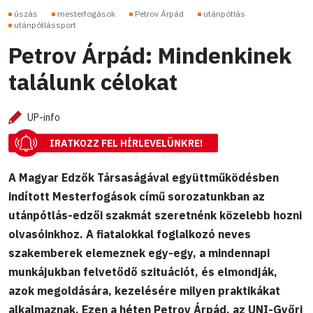
úszás
mesterfogások
Petrov Árpád
utánpótlás
utánpótlássport
Petrov Árpád: Mindenkinek
találunk célokat
UP-info
IRATKOZZ FEL HÍRLEVELÜNKRE!
A Magyar Edzők Társaságával együttműködésben
indított Mesterfogások című sorozatunkban az
utánpótlás-edzői szakmát szeretnénk közelebb hozni
olvasóinkhoz. A fiatalokkal foglalkozó neves
szakemberek elemeznek egy-egy, a mindennapi
munkájukban felvetődő szituációt, és elmondják,
azok megoldására, kezelésére milyen praktikákat
alkalmaznak. Ezen a héten Petrov Árpád, az UNI-Győri