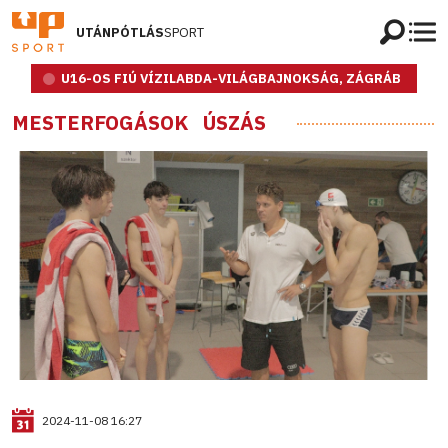
UTÁNPÓTLÁS
SPORT
U16-OS FIÚ VÍZILABDA-VILÁGBAJNOKSÁG, ZÁGRÁB
MESTERFOGÁSOK
ÚSZÁS
2024-11-08 16:27