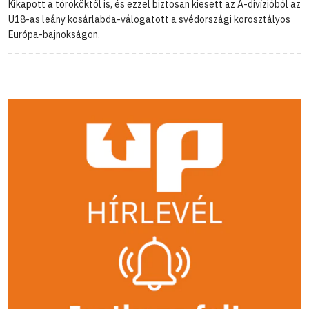
Kikapott a törököktől is, és ezzel biztosan kiesett az A-divízióból az
U18-as leány kosárlabda-válogatott a svédországi korosztályos
Európa-bajnokságon.