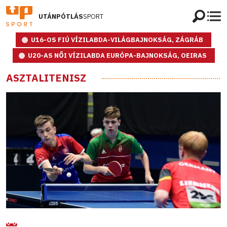
UTÁNPÓTLÁS
SPORT
U16-OS FIÚ VÍZILABDA-VILÁGBAJNOKSÁG, ZÁGRÁB
U20-AS NŐI VÍZILABDA EURÓPA-BAJNOKSÁG, OEIRAS
ASZTALITENISZ