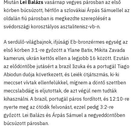
Miután
Lei Balázs
vasárnap vegyes párosban az első
körben búcsúzott, hétfőn a szlovákiai Árpás Sámuellel az
oldalán fiú párosban is megkezdte szereplését a
svédországi korosztályos asztalitenisz-vb-n.
A serdülő-világbajnok, ifjúsági Eb-bronzérmes egység az
első körben 3:1-re győzött a Ylane Batix, Mikita Zavada
kameruni, ukrán kettős ellen a legjobb 16 között. Ezután
az elődöntőbe jutásért a brazil Iizuka és a portugál Tiago
Abiodun duója következett, és Leiék ötjátszmás, ki-ki
meccset vívtak ellenfelükkel, mígnem a döntő szettben
meccslabdáig is eljutottak, de azt végül nem tudták
kihasználni. A brazil, portugál páros fordított, és 12:10-re
nyerte meg az ötödik felvonást, ezzel pedig 3:2-re
győzött. Lei Balázs és Árpás Sámuel a negyeddöntőben
búcsúzott párosban.