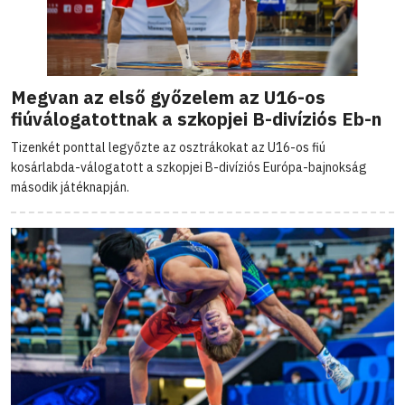
Megvan az első győzelem az U16-os
fiúválogatottnak a szkopjei B-divíziós Eb-n
Tizenkét ponttal legyőzte az osztrákokat az U16-os fiú
kosárlabda-válogatott a szkopjei B-divíziós Európa-bajnokság
második játéknapján.