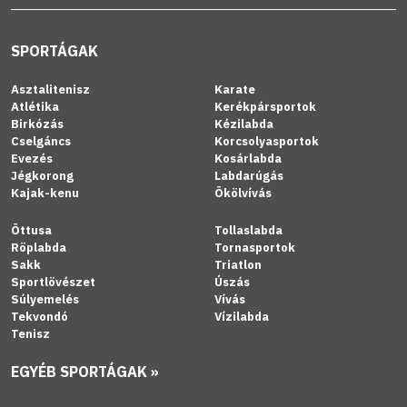
SPORTÁGAK
Asztalitenisz
Karate
Atlétika
Kerékpársportok
Birkózás
Kézilabda
Cselgáncs
Korcsolyasportok
Evezés
Kosárlabda
Jégkorong
Labdarúgás
Kajak-kenu
Ökölvívás
Öttusa
Tollaslabda
Röplabda
Tornasportok
Sakk
Triatlon
Sportlövészet
Úszás
Súlyemelés
Vívás
Tekvondó
Vízilabda
Tenisz
EGYÉB SPORTÁGAK »