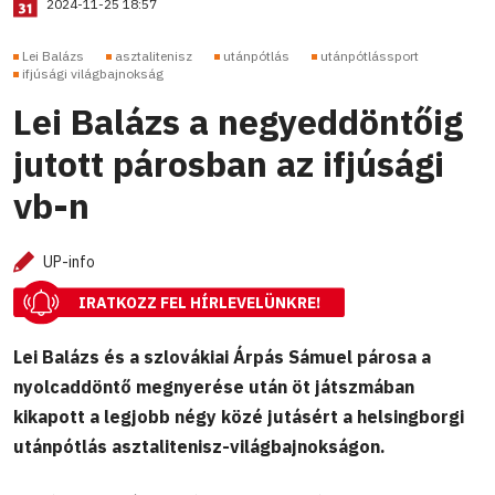
2024-11-25 18:57
Lei Balázs
asztalitenisz
utánpótlás
utánpótlássport
ifjúsági világbajnokság
Lei Balázs a negyeddöntőig
jutott párosban az ifjúsági
vb-n
UP-info
IRATKOZZ FEL HÍRLEVELÜNKRE!
Lei Balázs és a szlovákiai Árpás Sámuel párosa a
nyolcaddöntő megnyerése után öt játszmában
kikapott a legjobb négy közé jutásért a helsingborgi
utánpótlás asztalitenisz-világbajnokságon.