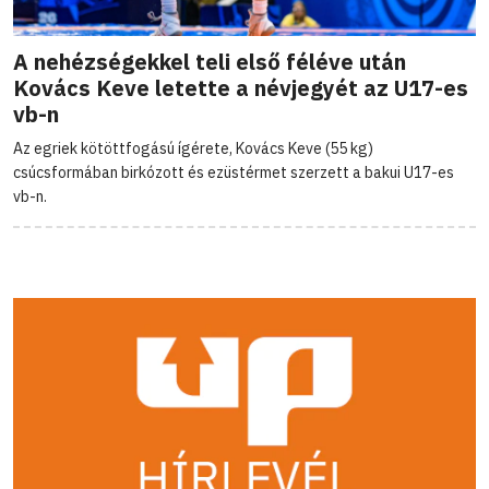
A nehézségekkel teli első féléve után
Kovács Keve letette a névjegyét az U17-es
vb-n
Az egriek kötöttfogású ígérete, Kovács Keve (55 kg)
csúcsformában birkózott és ezüstérmet szerzett a bakui U17-es
vb-n.