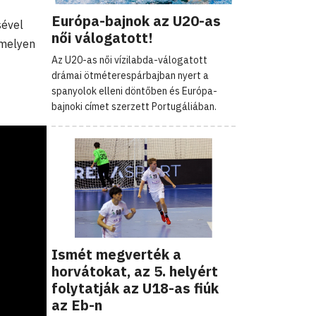
Európa-bajnok az U20-as
sével
női válogatott!
amelyen
Az U20-as női vízilabda-válogatott
drámai ötméterespárbajban nyert a
spanyolok elleni döntőben és Európa-
bajnoki címet szerzett Portugáliában.
Ismét megverték a
horvátokat, az 5. helyért
folytatják az U18-as fiúk
az Eb-n