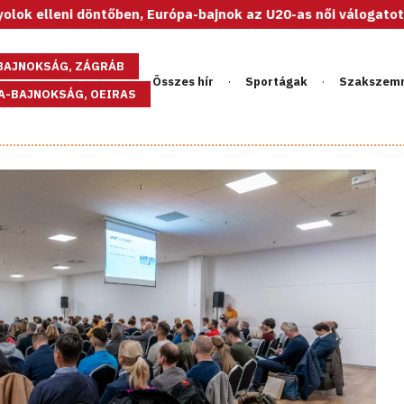
ni döntőben, Európa-bajnok az U20-as női válogatott!
GBAJNOKSÁG, ZÁGRÁB
Összes hír
Sportágak
Szakszem
PA-BAJNOKSÁG, OEIRAS