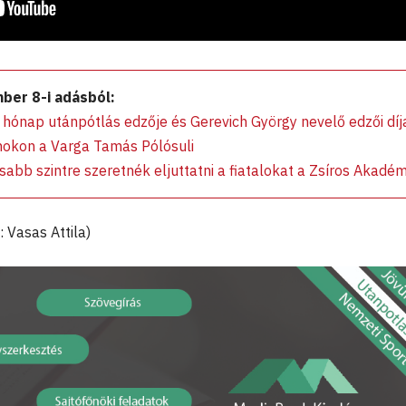
mber 8-i adásból:
ónap utánpótlás edzője és Gerevich György nevelő edzői díja
nokon a Varga Tamás Pólósuli
b szintre szeretnék eljuttatni a fiatalokat a Zsíros Akadém
: Vasas Attila)