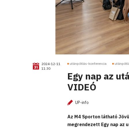
utánpótlás-konferencia
utánpótl
2024-12-11
11:30
Egy nap az utá
VIDEÓ
UP-info
Az M4 Sporton látható Jövü
megrendezett Egy nap az u