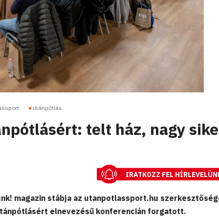
ássport
utánpótlás
npótlásért: telt ház, nagy sike
IRATKOZZ FEL HÍRLEVELÜN
nk! magazin stábja az utanpotlassport.hu szerkesztősége
tánpótlásért elnevezésű konferencián forgatott.