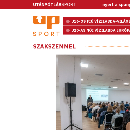
Vízilabda: ötméteresekkel nyert a spanyolok elle
UTÁNPÓTLÁS
SPORT
U16-OS FIÚ VÍZILABDA-VILÁ
U20-AS NŐI VÍZILABDA EURÓ
SZAKSZEMMEL