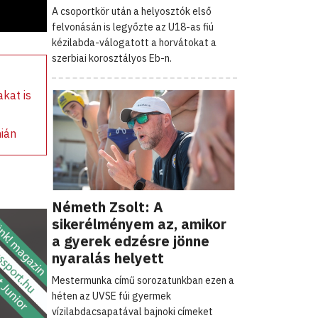
A csoportkör után a helyosztók első
felvonásán is legyőzte az U18-as fiú
kézilabda-válogatott a horvátokat a
szerbiai korosztályos Eb-n.
kat is
ián
Németh Zsolt: A
sikerélményem az, amikor
a gyerek edzésre jönne
nyaralás helyett
Mestermunka című sorozatunkban ezen a
héten az UVSE fúi gyermek
vízilabdacsapatával bajnoki címeket