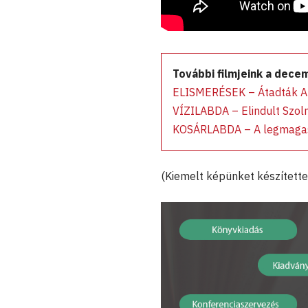
További filmjeink a dece
ELISMERÉSEK – Átadták A h
VÍZILABDA – Elindult Szol
KOSÁRLABDA – A legmagasab
(Kiemelt képünket készítette