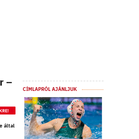
r –
CÍMLAPRÓL AJÁNLJUK
KRE!
 által