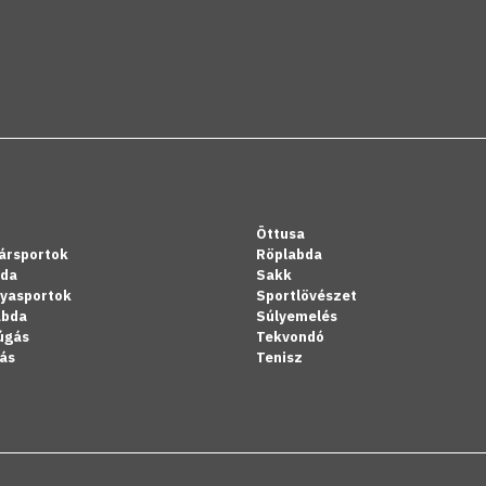
Öttusa
ársportok
Röplabda
bda
Sakk
lyasportok
Sportlövészet
abda
Súlyemelés
úgás
Tekvondó
ás
Tenisz