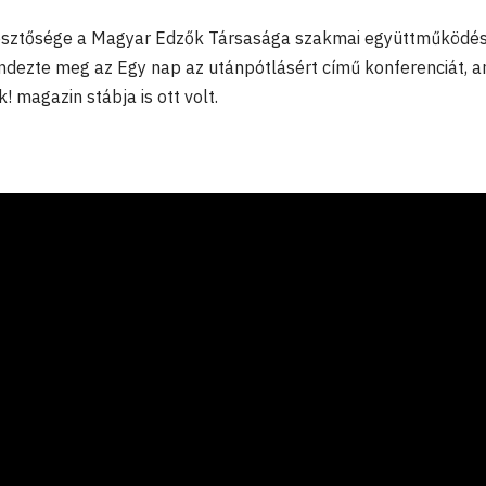
kesztősége a Magyar Edzők Társasága szakmai együttműködé
ndezte meg az Egy nap az utánpótlásért című konferenciát, 
 magazin stábja is ott volt.