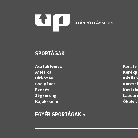
UTÁNPÓTLÁS
SPORT
SPORTÁGAK
Asztalitenisz
Karate
Atlétika
Kerékp
Birkózás
Kézila
Cselgáncs
Korcso
Evezés
Kosárl
Jégkorong
Labdar
Kajak-kenu
Ökölvív
EGYÉB SPORTÁGAK »