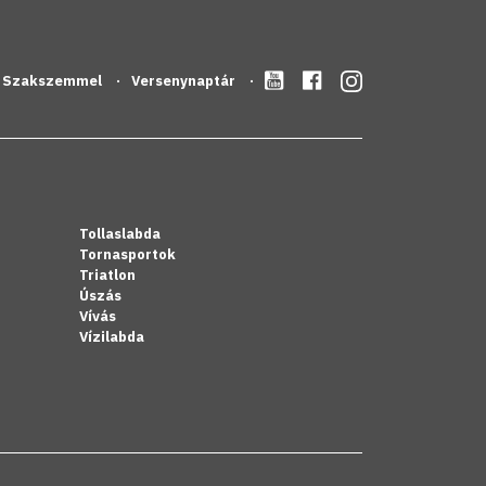
Szakszemmel
Versenynaptár
Tollaslabda
Tornasportok
Triatlon
Úszás
Vívás
Vízilabda