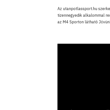
Az utanpotlassport.hu szer
tizennegyedik alkalommal re
az M4 Sporton látható Jövünk!