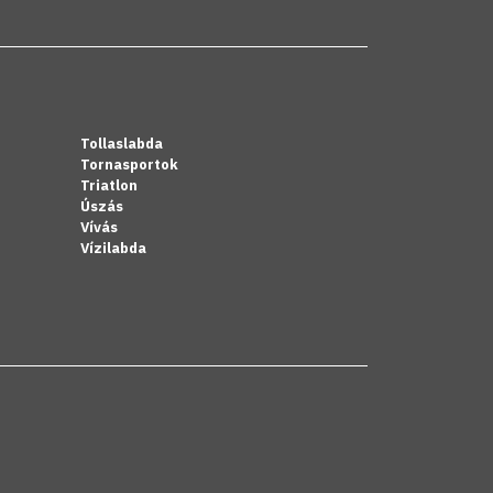
Tollaslabda
Tornasportok
Triatlon
Úszás
Vívás
Vízilabda