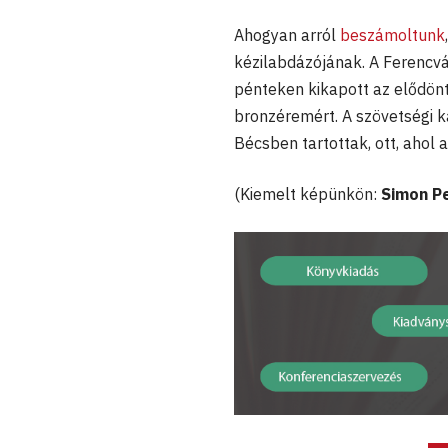
Ahogyan arról
beszámoltunk
kézilabdázójának. A Ferencv
pénteken kikapott az elődönt
bronzéremért. A szövetségi k
Bécsben tartottak, ott, ahol a
(Kiemelt képünkön:
Simon Pe