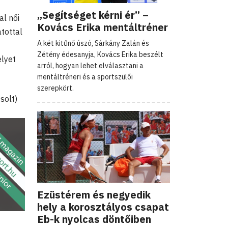
„Segítséget kérni ér” –
al női
Kovács Erika mentáltréner
tottal
A két kitűnő úszó, Sárkány Zalán és
Zétény édesanyja, Kovács Erika beszélt
elyet
arról, hogyan lehet elválasztani a
mentáltréneri és a sportszülői
szerepkört.
solt)
Ezüstérem és negyedik
hely a korosztályos csapat
Eb-k nyolcas döntőiben