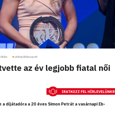
ótlás
utánpótlássport
vette az év legjobb fiatal női
IRATKOZZ FEL HÍRLEVELÜNKR
 a díjátadóra a 20 éves Simon Petrát a vasárnapi Eb-