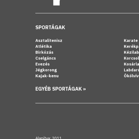
SPORTÁGAK
Asztalitenisz
Karate
Atlétika
Kerékp
Birkózás
Kézila
Cselgáncs
Korcso
Evezés
Kosárl
Jégkorong
Labdar
Kajak-kenu
Ökölvív
EGYÉB SPORTÁGAK »
Alapítva: 2011