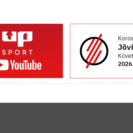
Koro
Jöv
Követ
2026.