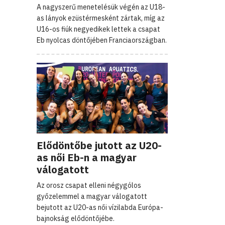
A nagyszerű menetelésük végén az U18-
as lányok ezüstérmesként zártak, míg az
U16-os fiúk negyedikek lettek a csapat
Eb nyolcas döntőjében Franciaországban.
Elődöntőbe jutott az U20-
as női Eb-n a magyar
válogatott
Az orosz csapat elleni négygólos
győzelemmel a magyar válogatott
bejutott az U20-as női vízilabda Európa-
bajnokság elődöntőjébe.