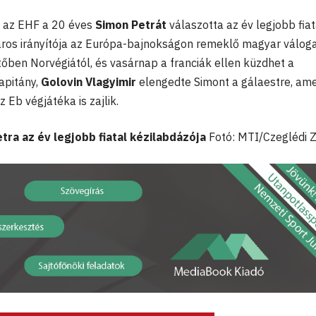
, az EHF a 20 éves
Simon Petrát
válaszotta az év legjobb fiat
áros irányítója az Európa-bajnokságon remeklő magyar váloga
őben Norvégiától, és vasárnap a franciák ellen küzdhet a
apitány,
Golovin Vlagyimir
elengedte Simont a gálaestre, am
z Eb végjátéka is zajlik.
tra az év legjobb fiatal kézilabdázója
Fotó: MTI/Czeglédi Z