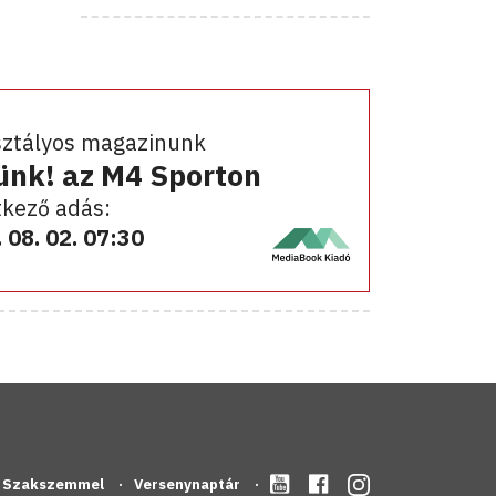
sztályos magazinunk
ünk! az M4 Sporton
kező adás:
 08. 02. 07:30
Szakszemmel
Versenynaptár