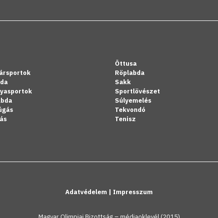
Öttusa
ársportok
Röplabda
bda
Sakk
lyasportok
Sportlövészet
abda
Súlyemelés
úgás
Tekvondó
ás
Tenisz
Adatvédelem
|
Impresszum
Magyar Olimpiai Bizottság – médiaoklevél (2015)