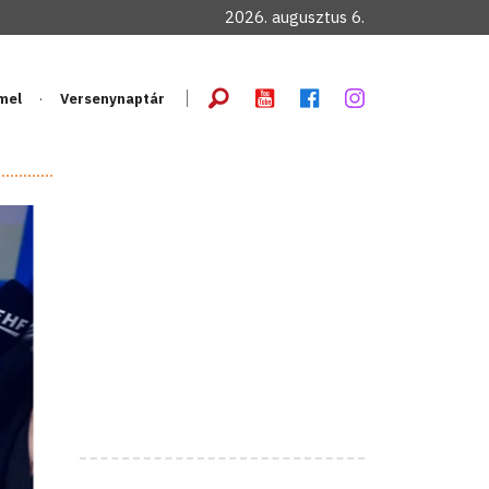
2026. augusztus 6.
mel
Versenynaptár