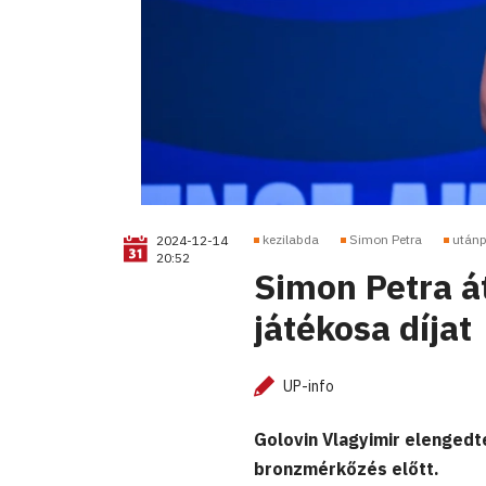
kezilabda
Simon Petra
utánp
2024-12-14
20:52
Simon Petra át
játékosa díjat
UP-info
Golovin Vlagyimir elengedte
bronzmérkőzés előtt.