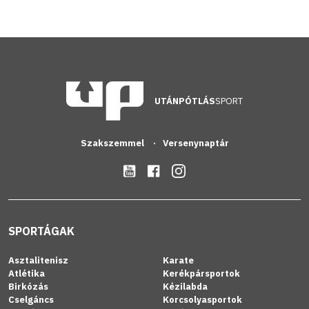
UTÁNPÓTLÁS
SPORT
Szakszemmel
Versenynaptár
SPORTÁGAK
Asztalitenisz
Karate
Atlétika
Kerékpársportok
Birkózás
Kézilabda
Cselgáncs
Korcsolyasportok