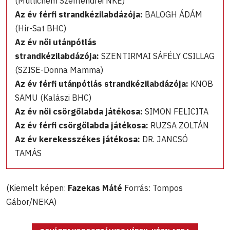
(Multichem Szentendrei NKE)
Az év férfi strandkézilabdázója:
BALOGH ÁDÁM
(Hír-Sat BHC)
Az év női utánpótlás
strandkézilabdázója:
SZENTIRMAI SÁFÉLY CSILLAG
(SZISE-Donna Mamma)
Az év férfi utánpótlás strandkézilabdázója:
KNOB
SAMU (Kalászi BHC)
Az év női csörgőlabda játékosa:
SIMON FELICITA
Az év férfi csörgőlabda játékosa:
RUZSA ZOLTÁN
Az év kerekesszékes játékosa:
DR. JANCSÓ
TAMÁS
(Kiemelt képen:
Fazekas Máté
Forrás: Tompos
Gábor/NEKA)