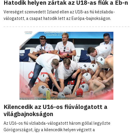
Hatodik helyen zártak az U18-as fiúk a Eb-n
Vereséget szenvedett Izland ellen az U18-as fiú kézilabda-
válogatott, a csapat hatodik lett az Európa-bajnokságon.
Kilencedik az U16-os fiúválogatott a
világbajnokságon
Az U16-os fiú vízliabda-válogatott három góllal legyőzte
Görögországot, így a kilencedik helyen végzett a