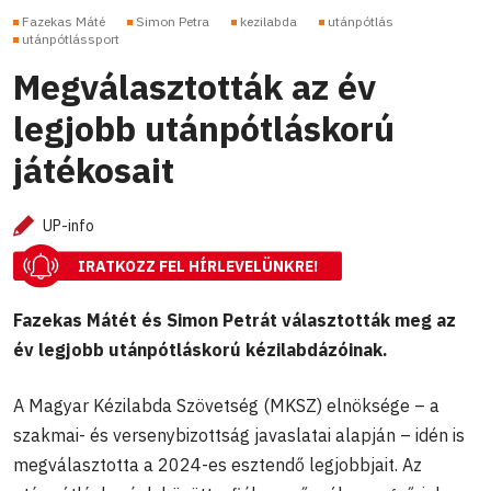
Fazekas Máté
Simon Petra
kezilabda
utánpótlás
utánpótlássport
Megválasztották az év
legjobb utánpótláskorú
játékosait
UP-info
IRATKOZZ FEL HÍRLEVELÜNKRE!
Fazekas Mátét és Simon Petrát választották meg az
év legjobb utánpótláskorú kézilabdázóinak.
A Magyar Kézilabda Szövetség (MKSZ) elnöksége – a
szakmai- és versenybizottság javaslatai alapján – idén is
megválasztotta a 2024-es esztendő legjobbjait. Az