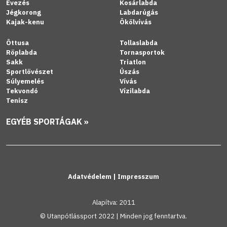
Evezés
Kosárlabda
Jégkorong
Labdarúgás
Kajak-kenu
Ökölvívás
Öttusa
Tollaslabda
Röplabda
Tornasportok
Sakk
Triatlon
Sportlövészet
Úszás
Súlyemelés
Vívás
Tekvondó
Vízilabda
Tenisz
EGYÉB SPORTÁGAK »
Adatvédelem
|
Impresszum
Alapítva: 2011
© Utanpótlássport 2022 | Minden jog fenntartva.