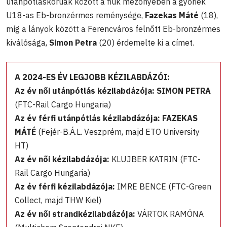
utánpótláskorúak között a fiúk mezőnyében a győriek
U18-as Eb-bronzérmes reménysége,
Fazekas Máté
(18),
míg a lányok között a Ferencváros felnőtt Eb-bronzérmes
kiválósága,
Simon Petra
(20) érdemelte ki a címet.
A 2024-ES ÉV LEGJOBB KÉZILABDÁZÓI:
Az év női utánpótlás kézilabdázója: SIMON PETRA
(FTC-Rail Cargo Hungaria)
Az év férfi utánpótlás kézilabdázója: FAZEKAS
MÁTÉ
(Fejér-B.Á.L. Veszprém, majd ETO University
HT)
Az év női kézilabdázója:
KLUJBER KATRIN (FTC-
Rail Cargo Hungaria)
Az év férfi kézilabdázója:
IMRE BENCE (FTC-Green
Collect, majd THW Kiel)
Az év női strandkézilabdázója:
VÁRTOK RAMÓNA