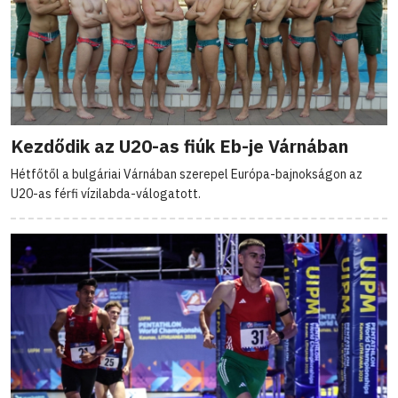
Kezdődik az U20-as fiúk Eb-je Várnában
Hétfőtől a bulgáriai Várnában szerepel Európa-bajnokságon az
U20-as férfi vízilabda-válogatott.