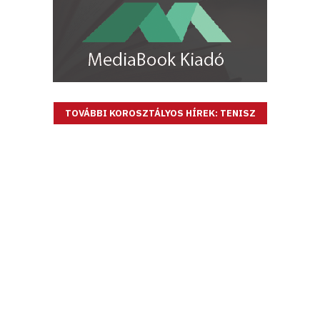
TOVÁBBI KOROSZTÁLYOS HÍREK: TENISZ