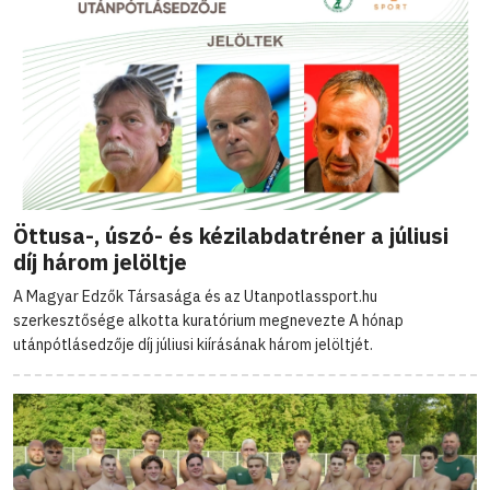
Öttusa-, úszó- és kézilabdatréner a júliusi
díj három jelöltje
A Magyar Edzők Társasága és az Utanpotlassport.hu
szerkesztősége alkotta kuratórium megnevezte A hónap
utánpótlásedzője díj júliusi kiírásának három jelöltjét.