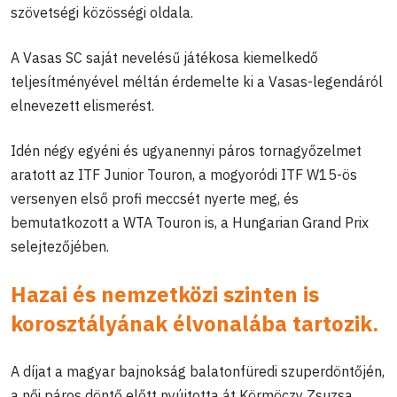
szövetségi közösségi oldala.
A Vasas SC saját nevelésű játékosa kiemelkedő
teljesítményével méltán érdemelte ki a Vasas-legendáról
elnevezett elismerést.
Idén négy egyéni és ugyanennyi páros tornagyőzelmet
aratott az ITF Junior Touron, a mogyoródi ITF W15-ös
versenyen első profi meccsét nyerte meg, és
bemutatkozott a WTA Touron is, a Hungarian Grand Prix
selejtezőjében.
Hazai és nemzetközi szinten is
korosztályának élvonalába tartozik.
A díjat a magyar bajnokság balatonfüredi szuperdöntőjén,
a női páros döntő előtt nyújtotta át Körmöczy Zsuzsa