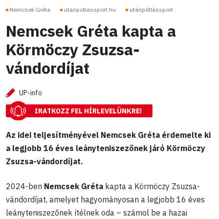
Nemcsek Gréta
utanpotlassport.hu
utánpótlássport
Nemcsek Gréta kapta a
Körmöczy Zsuzsa-
vándordíjat
UP-info
IRATKOZZ FEL HÍRLEVELÜNKRE!
Az idei teljesítményével Nemcsek Gréta érdemelte ki
a legjobb 16 éves leányteniszezőnek járó Körmöczy
Zsuzsa-vándordíjat.
2024-ben
Nemcsek Gréta
kapta a Körmöczy Zsuzsa-
vándordíjat, amelyet hagyományosan a legjobb 16 éves
leányteniszezőnek ítélnek oda – számol be a hazai