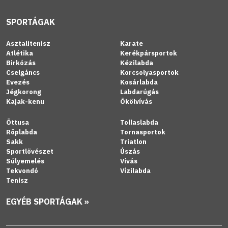
SPORTÁGAK
Asztalitenisz
Karate
Atlétika
Kerékpársportok
Birkózás
Kézilabda
Cselgáncs
Korcsolyasportok
Evezés
Kosárlabda
Jégkorong
Labdarúgás
Kajak-kenu
Ökölvívás
Öttusa
Tollaslabda
Röplabda
Tornasportok
Sakk
Triatlon
Sportlövészet
Úszás
Súlyemelés
Vívás
Tekvondó
Vízilabda
Tenisz
EGYÉB SPORTÁGAK »