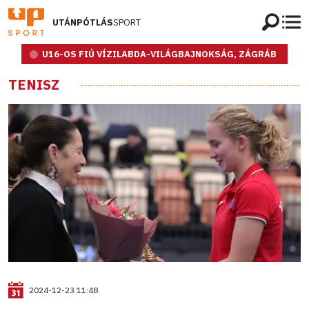
UTÁNPÓTLÁS
SPORT
U16-OS FIÚ VÍZILABDA-VILÁGBAJNOKSÁG, ZÁGRÁB
TENISZ
2024-12-23 11:48