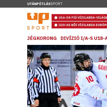
UTÁNPÓTLÁS
SPORT
U16-OS FIÚ VÍZILABDA-VILÁ
U20-AS NŐI VÍZILABDA EURÓ
JÉGKORONG
DIVÍZIÓ I/A-S U18