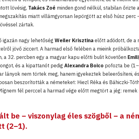
utott lövésig,
Takács Zoé
minden gond nélkül, stabilan őrizte 
egszakítás miatt villámgyorsan lepörgött az első húsz perc 
övéssel zártak.
ő igazán nagy lehetőség
Weiler Krisztina
előtt adódott, de a
elről jövő ziccert. A harmad első felében a mieink próbálkozt
n, a 32. percben egy a magyar kapu előtti bulit követően
Emili
ongot, és a kipattanót pedig
Alexandra Boico
pofozta be (1–
r lányok nem törtek meg, hanem igyekeztek beleerősíteni, és
osan beszorították a németeket: Hiezl Réka és Báhiczki-Tót
 Mígnem fél perccel a harmad vége előtt megtört a jég: remek
ált be – viszonylag éles szögből – a né
t (2–1).