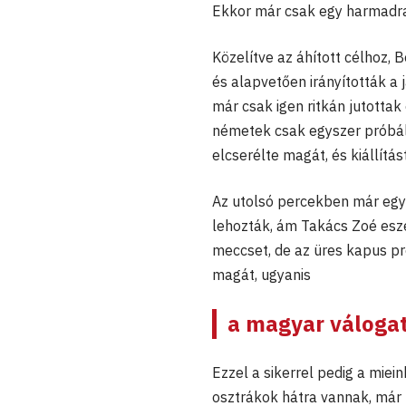
Ekkor már csak egy harmadra 
Közelítve az áhított célhoz,
és alapvetően irányították a 
már csak igen ritkán jutottak
németek csak egyszer próbálk
elcserélte magát, és kiállítás
Az utolsó percekben már egy
lehozták, ám Takács Zoé eszén
meccset, de az üres kapus pr
magát, ugyanis
a magyar válogato
Ezzel a sikerrel pedig a miei
osztrákok hátra vannak, már