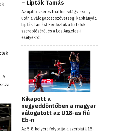
– Lipták Tamás
ok
Az újabb sikeres triatlon-világverseny
után a válogatott szövetségi kapitányát,
Lipták Tamást kérdeztük a fiatalok
szerepléséről és a Los Angeles-i
esélyekről.
ztek
s
. A
ssza
Kikapott a
negyeddöntőben a magyar
válogatott az U18-as fiú
Eb-n
Az 5-8. helyért folytatja a szerbiai U18-