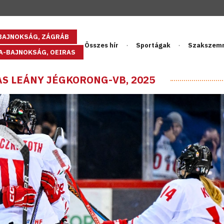
GBAJNOKSÁG, ZÁGRÁB
Összes hír
Sportágak
Szakszem
PA-BAJNOKSÁG, OEIRAS
-AS LEÁNY JÉGKORONG-VB, 2025