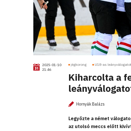
jégkorong
U18-as leányválogatot
2025-01-10
21:46
Kiharcolta a f
leányválogatot
Hornyák Balázs
Legyőzte a német válogatot
az utolsó meccs előtt kiví