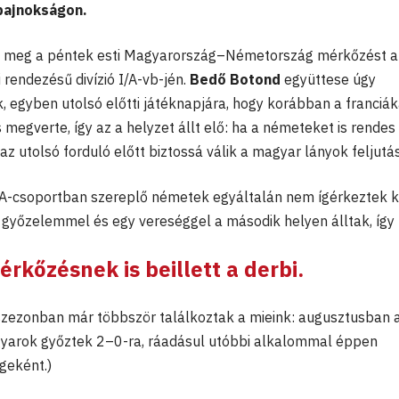
gbajnokságon.
te meg a péntek esti Magyarország–Németország mérkőzést 
rendezésű divízió I/A-vb-jén.
Bedő Botond
együttese úgy
, egyben utolsó előtti játéknapjára, hogy korábban a franciák
 megverte, így az a helyzet állt elő: ha a németeket is rendes
az utolsó forduló előtt biztossá válik a magyar lányok feljutá
 A-csoportban szereplő németek egyáltalán nem ígérkeztek 
 győzelemmel és egy vereséggel a második helyen álltak, így
rkőzésnek is beillett a derbi.
zezonban már többször találkoztak a mieink: augusztusban 
yarok győztek 2–0-ra, ráadásul utóbbi alkalommal éppen
geként.)