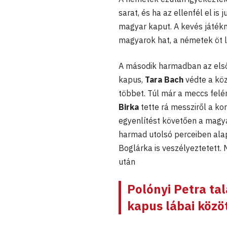
sarat, és ha az ellenfél el is j
magyar kaput. A kevés játékm
magyarok hat, a németek öt l
A második harmadban az els
kapus,
Tara Bach
védte a köz
többet. Túl már a meccs felé
Birka
tette rá messziről a kor
egyenlítést követően a magya
harmad utolsó perceiben alap
Boglárka is veszélyeztetett.
után
Polónyi Petra
tal
kapus lábai közöt