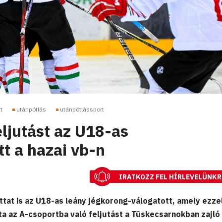
t
utánpótlás
utánpótlássport
eljutást az U18-as
t a hazai vb-n
IRATKOZZ FEL HÍRLEVELÜNKR
tat is az U18-as leány jégkorong-válogatott, amely ezze
vta az A-csoportba való feljutást a Tüskecsarnokban zajló