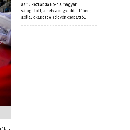
as fiú kézilabda Eb-n a magyar
válogatott, amely a negyeddöntőben ..
góllal kikapott a szlovén csapattól.
ták a