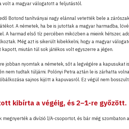
volt a magyar válogatott a feljutástól.
 Bedő Botond tanítványai nagy elánnal vetették bele a zárósza
játékot. A németek, ha be is jutottak a magyar harmadba, lövé
 el. A harmad első tíz percében miközben a mieink hétszer, add
oztak. Még azt is sikerült kibekkelni, hogy a magyar válogat
t kapott, miután túl sok játékos volt egyszerre a jégen.
re jobban nyomtak a németek, sőt a legvégére a kapusukat i
 nem tudtak túljárni. Polónyi Petra aztán le is zárhatta voln
óbálkozása sajnos kijött a kapuvasról. Ez végül nem bosszul
tt kibírta a végéig, és 2–1-re győzött.
nk megnyerték a divízió I/A-csoportot, és bár még szombaton 