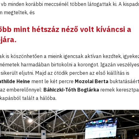
 vb minden korábbi meccsénél többen látogattak ki. A kispad
en megteltek, és
bb mint hétszáz néző volt kíváncsi a
jára.
k is köszönhetően a mieink igencsak aktívan kezdtek, igyeke
 németek harmadában birtokolni a korongot. Igazán veszélye
sikerült eljutni. Majd az ötödik percben az első kiállítás is
thilde Heine
ment le két percre
Mozolai Berta
buktatásáért
s az emberelőnnyel:
Báhiczki-Tóth Boglárka
remek keresztpa
kapásból talált a hálóba.