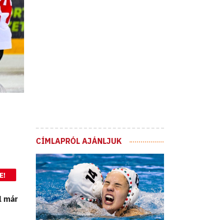
CÍMLAPRÓL AJÁNLJUK
E!
l már