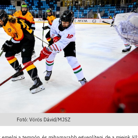
Fotó: Vörös Dávid/MJSZ
emelni a tempón, és mihamarabb egyenlíteni, de a mieink áll