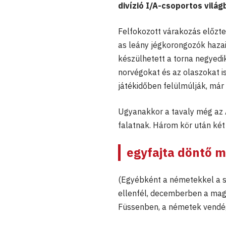
divízió I/A-csoportos vilá
Felfokozott várakozás előz
as leány jégkorongozók hazai 
készülhetett a torna negyedik
norvégokat és az olaszokat is
játékidőben felülmúlják, már 
Ugyanakkor a tavaly még az
falatnak. Három kör után két
egyfajta döntő mé
(Egyébként a németekkel a s
ellenfél, decemberben a mag
Füssenben, a németek vendé