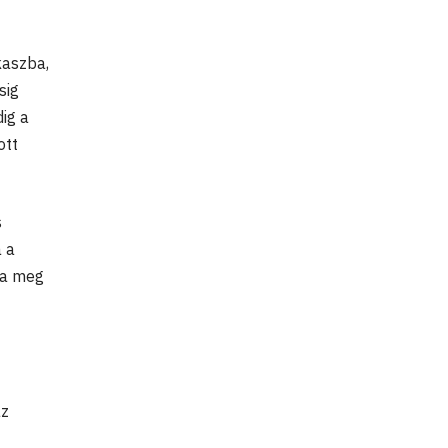
kaszba,
sig
ig a
ott
s
a a
ta meg
az