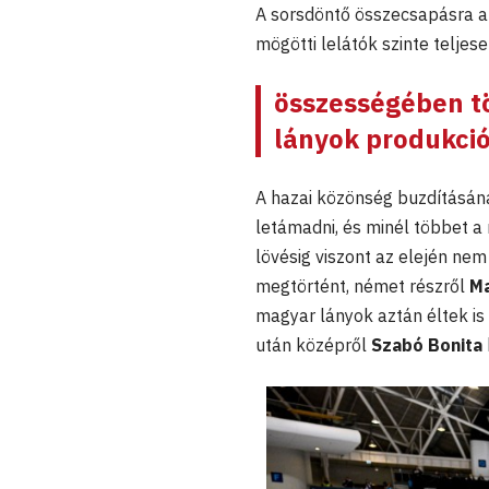
A sorsdöntő összecsapásra a
mögötti lelátók szinte teljes
összességében tö
lányok produkció
A hazai közönség buzdításána
letámadni, és minél többet a
lövésig viszont az elején nem 
megtörtént, német részről
Ma
magyar lányok aztán éltek i
után középről
Szabó Bonita