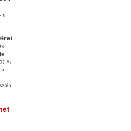
a
– a
 német
ak
ja
1). Az
 a
h
 szóló
met