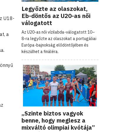
Legyőzte az olaszokat,
Eb-döntős az U20-as női
az U18-
válogatott
Az U20-as női vízilabda-válogatott 10–
at, a
8-ra legyőzte az olaszokat a portugáliai
Európa-bajnokság elődöntőjében és
sa.
készülhet a fináléra.
könnyű
az
„Szinte biztos vagyok
benne, hogy meglesz a
mixváltó olimpiai kvótája”