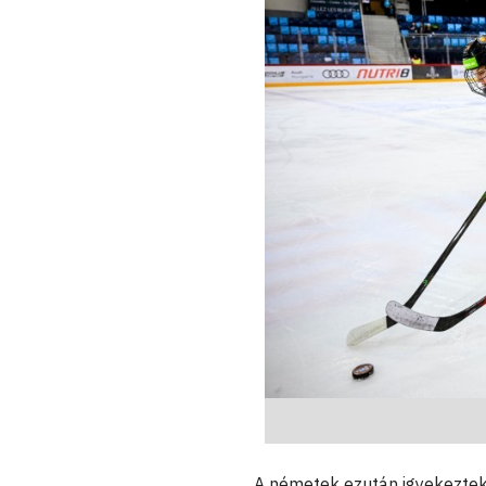
A németek ezután igyekeztek 