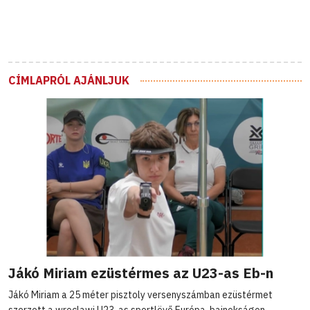
CÍMLAPRÓL AJÁNLJUK
Jákó Miriam ezüstérmes az U23-as Eb-n
Jákó Miriam a 25 méter pisztoly versenyszámban ezüstérmet
szerzett a wroclawi U23-as sportlövő Európa-bajnokságon.