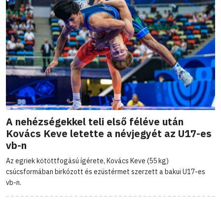
A nehézségekkel teli első féléve után
Kovács Keve letette a névjegyét az U17-es
vb-n
Az egriek kötöttfogású ígérete, Kovács Keve (55 kg)
csúcsformában birkózott és ezüstérmet szerzett a bakui U17-es
vb-n.