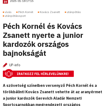
2025-01-18 17:15
vívás
Péch Kornél
Kovács Zsanett
utánpótlás
utánpótlássport
Péch Kornél és Kovács
Zsanett nyerte a junior
kardozók országos
bajnokságát
UP-info
IRATKOZZ FEL HÍRLEVELÜNKRE!
A szövetség színeiben versenyző Péch Kornél és a
törökbálinti Kovács Zsanett vehette át az aranyérmet
a junior kardozók Gerevich Aladár Nemzeti
Sportcsarnokban megrendezett országos