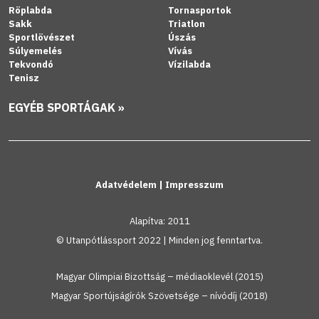
Röplabda
Tornasportok
Sakk
Triatlon
Sportlövészet
Úszás
Súlyemelés
Vívás
Tekvondó
Vízilabda
Tenisz
EGYÉB SPORTÁGAK »
Adatvédelem
|
Impresszum
Alapítva: 2011
© Utanpótlássport 2022 | Minden jog fenntartva.
Magyar Olimpiai Bizottság – médiaoklevél (2015)
Magyar Sportújságírók Szövetsége – nívódíj (2018)