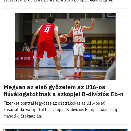
Megvan az első győzelem az U16-os
fiúválogatottnak a szkopjei B-divíziós Eb-n
Tizenkét ponttal legyőzte az osztrákokat az U16-os fiú
kosárlabda-válogatott a szkopjei B-divíziós Európa-bajnokság
második játéknapján.