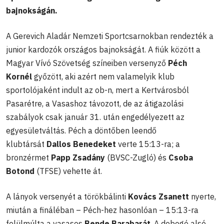
bajnokságán.
A Gerevich Aladár Nemzeti Sportcsarnokban rendezték a
junior kardozók országos bajnokságát. A fiúk között a
Magyar Vívó Szövetség színeiben versenyző
Péch
Kornél
győzött, aki azért nem valamelyik klub
sportolójaként indult az ob-n, mert a Kertvárosból
Pasarétre, a Vasashoz távozott, de az átigazolási
szabályok csak január 31. után engedélyezett az
egyesületváltás. Péch a döntőben leendő
klubtársát
Dallos Benedeket
verte 15:13-ra; a
bronzérmet
Papp Zsadány
(BVSC-Zugló) és
Csoba
Botond
(TFSE) vehette át.
A lányok versenyét a törökbálinti
Kovács Zsanett
nyerte,
miután a fináléban – Péch-hez hasonlóan – 15:13-ra
felülmúlta a vasasos
Bende Barabarát
. A dobogó alsó