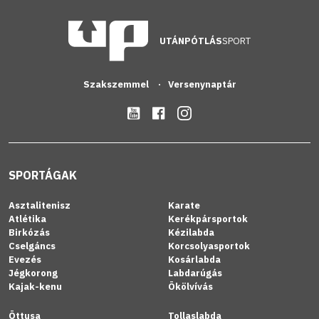
UTÁNPÓTLÁS
SPORT
Szakszemmel
Versenynaptár
SPORTÁGAK
Asztalitenisz
Karate
Atlétika
Kerékpársportok
Birkózás
Kézilabda
Cselgáncs
Korcsolyasportok
Evezés
Kosárlabda
Jégkorong
Labdarúgás
Kajak-kenu
Ökölvívás
Öttusa
Tollaslabda