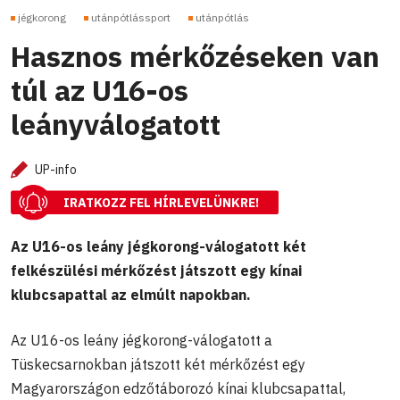
jégkorong
utánpótlássport
utánpótlás
Hasznos mérkőzéseken van
túl az U16-os
leányválogatott
UP-info
IRATKOZZ FEL HÍRLEVELÜNKRE!
Az U16-os leány jégkorong-válogatott két
felkészülési mérkőzést játszott egy kínai
klubcsapattal az elmúlt napokban.
Az U16-os leány jégkorong-válogatott a
Tüskecsarnokban játszott két mérkőzést egy
Magyarországon edzőtáborozó kínai klubcsapattal,