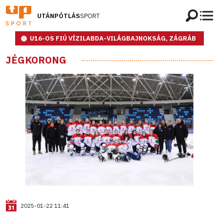
UTÁNPÓTLÁS
SPORT
U16-OS FIÚ VÍZILABDA-VILÁGBAJNOKSÁG, ZÁGRÁB
JÉGKORONG
2025-01-22 11:41