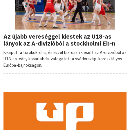
Az újabb vereséggel kiestek az U18-as
lányok az A-divízióból a stockholmi Eb-n
Kikapott a törököktől is, és ezzel biztosan kiesett az A-divízióból az
U18-as leány kosárlabda-válogatott a svédországi korosztályos
Európa-bajnokságon.