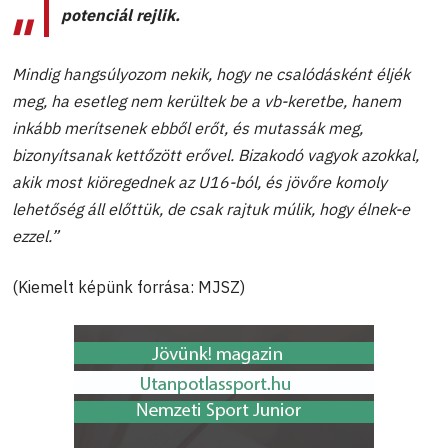
potenciál rejlik.
Mindig hangsúlyozom nekik, hogy ne csalódásként éljék
meg, ha esetleg nem kerültek be a vb-keretbe, hanem
inkább merítsenek ebből erőt, és mutassák meg,
bizonyítsanak kettőzött erővel. Bizakodó vagyok azokkal,
akik most kiöregednek az U16-ból, és jövőre komoly
lehetőség áll előttük, de csak rajtuk múlik, hogy élnek-e
ezzel.”
(Kiemelt képünk forrása: MJSZ)