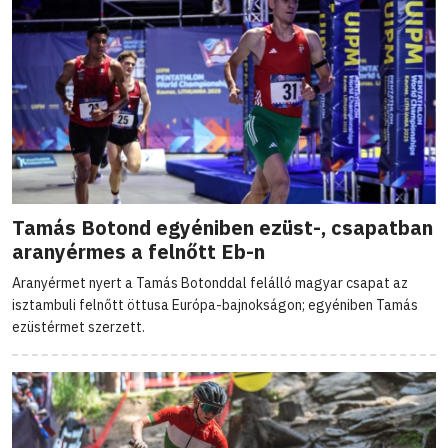
Tamás Botond egyéniben ezüst-, csapatban
aranyérmes a felnőtt Eb-n
Aranyérmet nyert a Tamás Botonddal felálló magyar csapat az
isztambuli felnőtt öttusa Európa-bajnokságon; egyéniben Tamás
ezüstérmet szerzett.