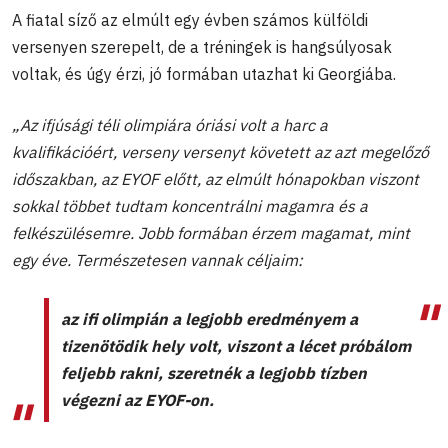
A fiatal síző az elmúlt egy évben számos külföldi
versenyen szerepelt, de a tréningek is hangsúlyosak
voltak, és úgy érzi, jó formában utazhat ki Georgiába.
„Az ifjúsági téli olimpiára óriási volt a harc a
kvalifikációért, verseny versenyt követett az azt megelőző
időszakban, az EYOF előtt, az elmúlt hónapokban viszont
sokkal többet tudtam koncentrálni magamra és a
felkészülésemre. Jobb formában érzem magamat, mint
egy éve. Természetesen vannak céljaim:
az ifi olimpián a legjobb eredményem a
tizenötödik hely volt, viszont a lécet próbálom
feljebb rakni, szeretnék a legjobb tízben
végezni az EYOF-on.