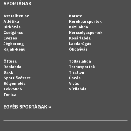
SPORTÁGAK
Asztalitenisz
Karate
Atlétika
Kerékpársportok
Birkózás
Kézilabda
Cselgáncs
Korcsolyasportok
Evezés
Kosárlabda
Jégkorong
Labdarúgás
Kajak-kenu
Ökölvívás
Öttusa
Tollaslabda
Röplabda
Tornasportok
Sakk
Triatlon
Sportlövészet
Úszás
Súlyemelés
Vívás
Tekvondó
Vízilabda
Tenisz
EGYÉB SPORTÁGAK »