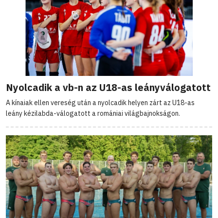
Nyolcadik a vb-n az U18-as leányválogatott
A kínaiak ellen vereség után a nyolcadik helyen zárt az U18-as
leány kézilabda-válogatott a romániai világbajnokságon.