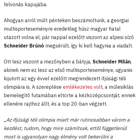
felvonás kapujába.
Ahogyan arról múlt pénteken beszámoltunk, a georgiai
multisporteseményre eredetileg húsz magyar fiatal
utazott volna el, pár nappal ezelőtt viszont az alpesi síző
Schneider Brúnó
megsérült, így ki kell hagynia a viadalt.
Ott lesz viszont a mezőnyben a bátyja,
Schneider Milán
,
akinek nem ez lesz az első multisporteseménye, ugyanis
kijutott az egy évvel ezelőtt megrendezett ifjúsági téli
olimpiára is. A szereplése
emlékezetes volt
, a műlesiklás
bemelegítő futamában eltörte a kézközépcsontját, ennek
ellenére rajthoz állt, és a top 20-ban végzett.
„Az ifjúsági téli olimpia miatt már rutinosabban várom a
kezdést, tudom, hogy mire számítsak, ettől függetlenül
most is ugyanolyan nagy élmény volt bekerülni a