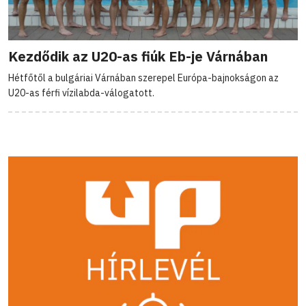
Kezdődik az U20-as fiúk Eb-je Várnában
Hétfőtől a bulgáriai Várnában szerepel Európa-bajnokságon az
U20-as férfi vízilabda-válogatott.