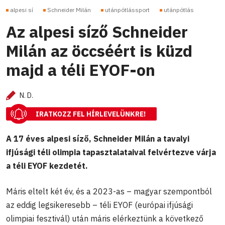
alpesi sí
Schneider Milán
utánpótlássport
utánpótlás
Az alpesi síző Schneider
Milán az öccséért is küzd
majd a téli EYOF-on
N. D.
IRATKOZZ FEL HÍRLEVELÜNKRE!
A 17 éves alpesi síző, Schneider Milán a tavalyi
ifjúsági téli olimpia tapasztalataival felvértezve várja
a téli EYOF kezdetét.
Máris eltelt két év, és a 2023-as – magyar szempontból
az eddig legsikeresebb – téli EYOF (európai ifjúsági
olimpiai fesztivál) után máris elérkeztünk a következő