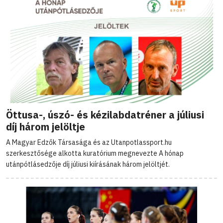
Öttusa-, úszó- és kézilabdatréner a júliusi
díj három jelöltje
A Magyar Edzők Társasága és az Utanpotlassport.hu
szerkesztősége alkotta kuratórium megnevezte A hónap
utánpótlásedzője díj júliusi kiírásának három jelöltjét.