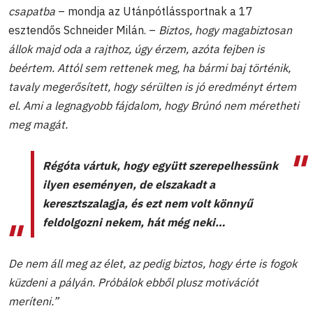
csapatba
– mondja az Utánpótlássportnak a 17
esztendős Schneider Milán. –
Biztos, hogy magabiztosan
állok majd oda a rajthoz, úgy érzem, azóta fejben is
beértem. Attól sem rettenek meg, ha bármi baj történik,
tavaly megerősített, hogy sérülten is jó eredményt értem
el. Ami a legnagyobb fájdalom, hogy Brúnó nem méretheti
meg magát.
Régóta vártuk, hogy együtt szerepelhessünk
ilyen eseményen, de elszakadt a
keresztszalagja, és ezt nem volt könnyű
feldolgozni nekem, hát még neki…
De nem áll meg az élet, az pedig biztos, hogy érte is fogok
küzdeni a pályán. Próbálok ebből plusz motivációt
meríteni.”