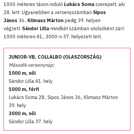
1000 méteres távon induló
Lukács Soma
szerepelt, aki
28. lett. Ugyanebben a versenyszámban
Sipos
János
36.,
Klimasz Márton
pedig 39. helyen
végzett.
Sándor Lilla
mindkét számban utolsóként zárt:
1000 méteren 41., 3000-n 37. helyezett lett.
JUNIOR-VB, COLLALBO (OLASZORSZÁG)
Második versenynap:
1000 m, női
Sándor Lilla 41. hely
1000 m, férfi
Lukács Soma 28., Sipos János 36., Klimasz Márton
39. hely
3000 m, női
Sándor Lilla 37. hely