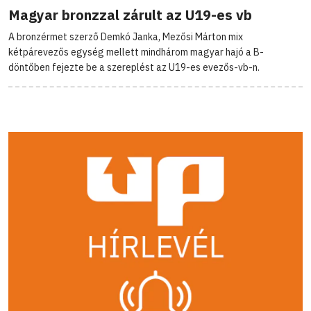
Magyar bronzzal zárult az U19-es vb
A bronzérmet szerző Demkó Janka, Mezősi Márton mix
kétpárevezős egység mellett mindhárom magyar hajó a B-
döntőben fejezte be a szereplést az U19-es evezős-vb-n.