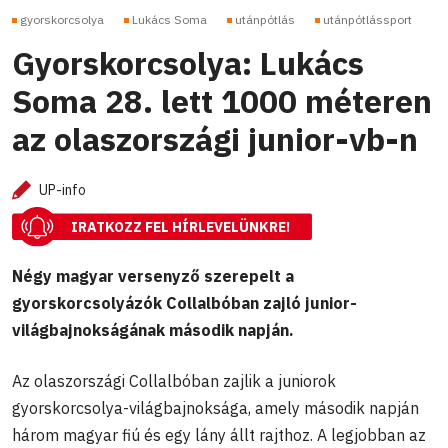
gyorskorcsolya
Lukács Soma
utánpótlás
utánpótlássport
Gyorskorcsolya: Lukács
Soma 28. lett 1000 méteren
az olaszországi junior-vb-n
UP-info
IRATKOZZ FEL HÍRLEVELÜNKRE!
Négy magyar versenyző szerepelt a
gyorskorcsolyázók Collalbóban zajló junior-
világbajnokságának második napján.
Az olaszországi Collalbóban zajlik a juniorok
gyorskorcsolya-világbajnoksága, amely második napján
három magyar fiú és egy lány állt rajthoz. A legjobban az