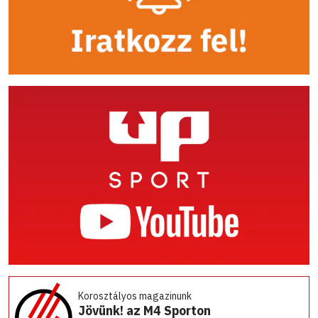
Korosztályos magazinunk
Jövünk! az M4 Sporton