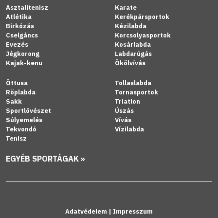
Asztalitenisz
Karate
Atlétika
Kerékpársportok
Birkózás
Kézilabda
Cselgáncs
Korcsolyasportok
Evezés
Kosárlabda
Jégkorong
Labdarúgás
Kajak-kenu
Ökölvívás
Öttusa
Tollaslabda
Röplabda
Tornasportok
Sakk
Triatlon
Sportlövészet
Úszás
Súlyemelés
Vívás
Tekvondó
Vízilabda
Tenisz
EGYÉB SPORTÁGAK »
Adatvédelem
|
Impresszum