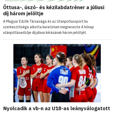
Öttusa-, úszó- és kézilabdatréner a júliusi
díj három jelöltje
A Magyar Edzők Társasága és az Utanpotlassport.hu
szerkesztősége alkotta kuratórium megnevezte A hónap
utánpótlásedzője díj júliusi kiírásának három jelöltjét.
Nyolcadik a vb-n az U18-as leányválogatott