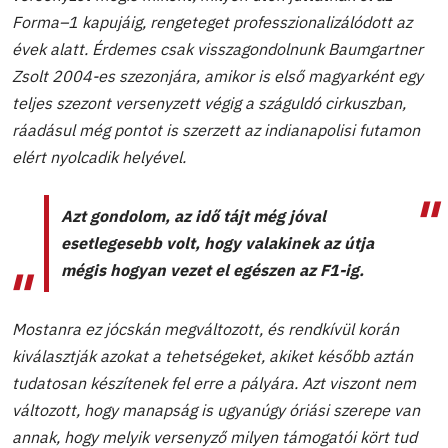
Forma–1 kapujáig, rengeteget professzionalizálódott az
évek alatt. Érdemes csak visszagondolnunk Baumgartner
Zsolt 2004-es szezonjára, amikor is első magyarként egy
teljes szezont versenyzett végig a száguldó cirkuszban,
ráadásul még pontot is szerzett az indianapolisi futamon
elért nyolcadik helyével.
Azt gondolom, az idő tájt még jóval
esetlegesebb volt, hogy valakinek az útja
mégis hogyan vezet el egészen az F1-ig.
Mostanra ez jócskán megváltozott, és rendkívül korán
kiválasztják azokat a tehetségeket, akiket később aztán
tudatosan készítenek fel erre a pályára. Azt viszont nem
változott, hogy manapság is ugyanúgy óriási szerepe van
annak, hogy melyik versenyző milyen támogatói kört tud