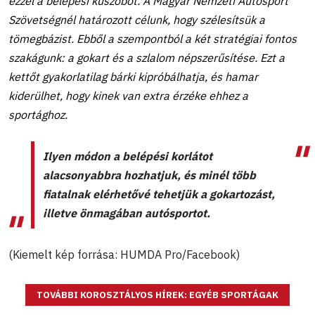
ezzel a belépési küszöböt. A Magyar Nemzeti Autósport
Szövetségnél határozott célunk, hogy szélesítsük a
tömegbázist. Ebből a szempontból a két stratégiai fontos
szakágunk: a gokart és a szlalom népszerűsítése. Ezt a
kettőt gyakorlatilag bárki kipróbálhatja, és hamar
kiderülhet, hogy kinek van extra érzéke ehhez a
sportághoz.
Ilyen módon a belépési korlátot
alacsonyabbra hozhatjuk, és minél több
fiatalnak elérhetővé tehetjük a gokartozást,
illetve önmagában autósportot.
(Kiemelt kép forrása: HUMDA Pro/Facebook)
TOVÁBBI KOROSZTÁLYOS HÍREK: EGYÉB SPORTÁGAK