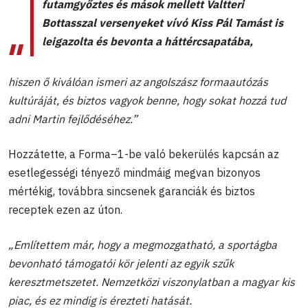
futamgyőztes és mások mellett Valtteri
Bottasszal versenyeket vívó Kiss Pál Tamást is
leigazolta és bevonta a háttércsapatába,
hiszen ő kiválóan ismeri az angolszász formaautózás
kultúráját, és biztos vagyok benne, hogy sokat hozzá tud
adni Martin fejlődéséhez.”
Hozzátette, a Forma–1-be való bekerülés kapcsán az
esetlegességi tényező mindmáig megvan bizonyos
mértékig, továbbra sincsenek garanciák és biztos
receptek ezen az úton.
„Említettem már, hogy a megmozgatható, a sportágba
bevonható támogatói kör jelenti az egyik szűk
keresztmetszetet. Nemzetközi viszonylatban a magyar kis
piac, és ez mindig is érezteti hatását.