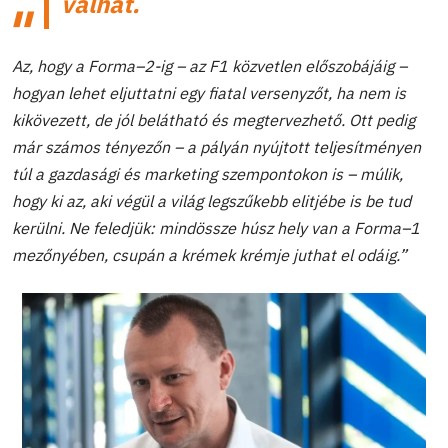
válhat.
Az, hogy a Forma–2-ig – az F1 közvetlen előszobájáig –
hogyan lehet eljuttatni egy fiatal versenyzőt, ha nem is
kikövezett, de jól belátható és megtervezhető. Ott pedig
már számos tényezőn – a pályán nyújtott teljesítményen
túl a gazdasági és marketing szempontokon is – múlik,
hogy ki az, aki végül a világ legszűkebb elitjébe is be tud
kerülni. Ne feledjük: mindössze húsz hely van a Forma–1
mezőnyében, csupán a krémek krémje juthat el odáig.”