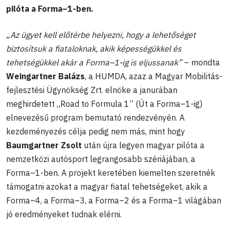
pilóta a Forma–1-ben.
„Az ügyet kell előtérbe helyezni, hogy a lehetőséget
biztosítsuk a fiataloknak, akik képességükkel és
tehetségükkel akár a Forma–1-ig is eljussanak”
– mondta
Weingartner Balázs
, a HUMDA, azaz a Magyar Mobilitás-
fejlesztési Ügynökség Zrt. elnöke a janurában
meghirdetett „Road to Formula 1” (Út a Forma–1-ig)
elnevezésű program bemutató rendezvényén. A
kezdeményezés célja pedig nem más, mint hogy
Baumgartner Zsolt
után újra legyen magyar pilóta a
nemzetközi autósport legrangosabb szériájában, a
Forma–1-ben. A projekt keretében kiemelten szeretnék
támogatni azokat a magyar fiatal tehetségeket, akik a
Forma–4, a Forma–3, a Forma–2 és a Forma–1 világában
jó eredményeket tudnak elérni.