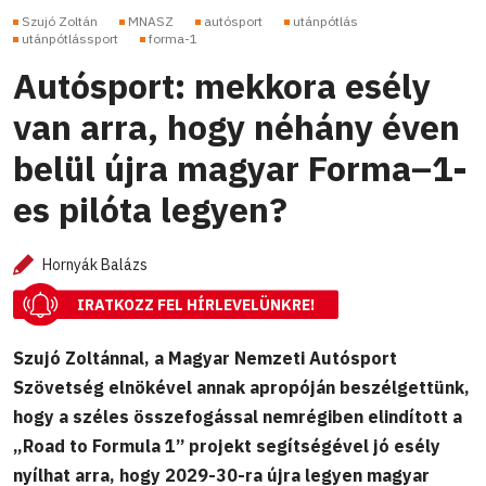
Szujó Zoltán
MNASZ
autósport
utánpótlás
utánpótlássport
forma-1
Autósport: mekkora esély
van arra, hogy néhány éven
belül újra magyar Forma–1-
es pilóta legyen?
Hornyák Balázs
IRATKOZZ FEL HÍRLEVELÜNKRE!
Szujó Zoltánnal, a Magyar Nemzeti Autósport
Szövetség elnökével annak apropóján beszélgettünk,
hogy a széles összefogással nemrégiben elindított a
„Road to Formula 1” projekt segítségével jó esély
nyílhat arra, hogy 2029-30-ra újra legyen magyar