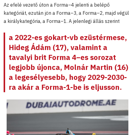
Az efelé vezető úton a Forma–4 jelenti a belépő
kategóriát, ezután jön a Forma–3, a Forma–2, majd végül
a királykategória, a Forma–1. A jelenlegi állás szerint
a 2022-es gokart-vb ezüstérmese,
Hideg Ádám
(17), valamint a
tavalyi brit Forma 4–es sorozat
legjobb újonca,
Molnár Martin
(16)
a legesélyesebb, hogy 2029-2030-
ra akár a Forma-1-be is eljusson.