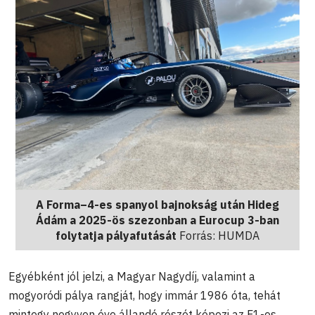
A Forma–4-es spanyol bajnokság után Hideg
Ádám a 2025-ös szezonban a Eurocup 3-ban
folytatja pályafutását
Forrás: HUMDA
Egyébként jól jelzi, a Magyar Nagydíj, valamint a
mogyoródi pálya rangját, hogy immár 1986 óta, tehát
mintegy negyven éve állandó részét képezi az F1-es