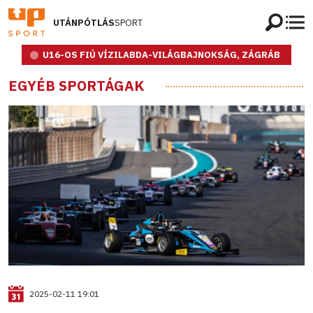
UTÁNPÓTLÁS
SPORT
U16-OS FIÚ VÍZILABDA-VILÁGBAJNOKSÁG, ZÁGRÁB
EGYÉB SPORTÁGAK
2025-02-11 19:01