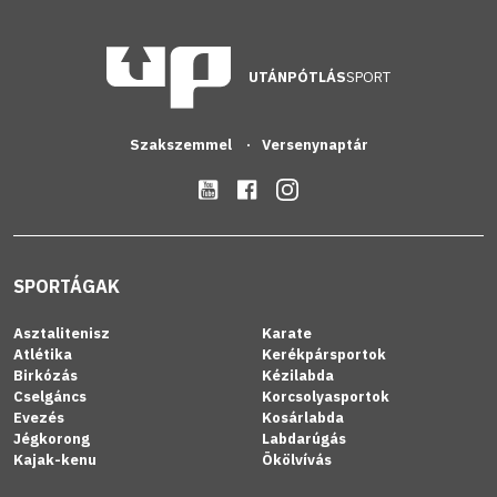
UTÁNPÓTLÁS
SPORT
Szakszemmel
Versenynaptár
SPORTÁGAK
Asztalitenisz
Karate
Atlétika
Kerékpársportok
Birkózás
Kézilabda
Cselgáncs
Korcsolyasportok
Evezés
Kosárlabda
Jégkorong
Labdarúgás
Kajak-kenu
Ökölvívás