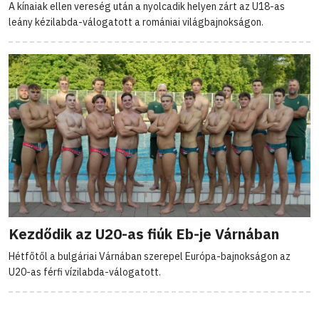
A kínaiak ellen vereség után a nyolcadik helyen zárt az U18-as
leány kézilabda-válogatott a romániai világbajnokságon.
Kezdődik az U20-as fiúk Eb-je Várnában
Hétfőtől a bulgáriai Várnában szerepel Európa-bajnokságon az
U20-as férfi vízilabda-válogatott.