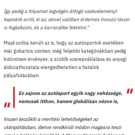
Így pedig a folyamat legvégén átfogó szakvéleményt
kapnánk arról, ki az, akivel valóban érdemes hosszú távon
is foglalkozni, és a karrierjébe fektetni.”
Majd szóba került az is, hogy az autósportok esetében
már gokartos szinten, még feljebbi kategóriákban pedig
különösen érvényes: a szülők szerepvállalása és anyagi
áldozathozatala elengedhetetlen a fiatalok
pályafutásában.
Ez sajnos az autósport egyik nagy nehézsége,
nemcsak itthon, hanem globálisan nézve is,
hiszen leszűkíti a merítési lehetőségeket az
utánpótlásban, illetve rendkívüli módon magasra teszi