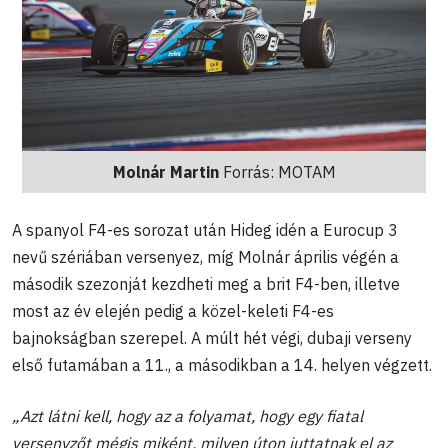
Molnár Martin
Forrás: MOTAM
A spanyol F4-es sorozat után Hideg idén a Eurocup 3
nevű szériában versenyez, míg Molnár április végén a
második szezonját kezdheti meg a brit F4-ben, illetve
most az év elején pedig a közel-keleti F4-es
bajnokságban szerepel. A múlt hét végi, dubaji verseny
első futamában a 11., a másodikban a 14. helyen végzett.
„Azt látni kell, hogy az a folyamat, hogy egy fiatal
versenyzőt mégis miként, milyen úton juttatnak el az