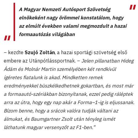
A Magyar Nemzeti Autósport Szövetség
elnökeként nagy örömmel konstatálom, hogy
az elmúlt években valami megmozdult a hazai
formaautózás világában
– kezdte
Szujó Zoltán
, a hazai sportági szövetség első
embere az Utánpótlássportnak. –
Jelen pillanatban Hideg
Ádám és Molnár Martin személyében két rendkívül
ígéretes fiatalunk is akad. Mindketten remek
eredményekkel büszkélkedhetnek gokartban, és most már
a formaautó-szériákban bizonyítanak, ezzel pedig ráléptek
arra az útra, hogy egy nap akár a Forma–1-ig is eljussanak.
Bízom benne, hogy a srácok valóra tudják váltani az
álmukat, és Baumgartner Zsolt után tényleg ismét
láthatunk magyar versenyzőt az F1-ben.”