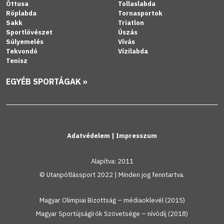
Öttusa
Tollaslabda
Röplabda
Tornasportok
Sakk
Triatlon
Sportlövészet
Úszás
Súlyemelés
Vívás
Tekvondó
Vízilabda
Tenisz
EGYÉB SPORTÁGAK »
Adatvédelem
|
Impresszum
Alapítva: 2011
© Utanpótlássport 2022 | Minden jog fenntartva.
Magyar Olimpiai Bizottság – médiaoklevél (2015)
Magyar Sportújságírók Szövetsége – nívódíj (2018)