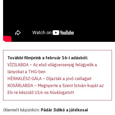
További filmjeink a február 16-i adásból:
VÍZILABDA – Az első világversenyig felügyelik a
lányokat a THG-ben
HÉRAKLÉSZ-GÁLA – Díjazták a jövő csillagait
KOSÁRLABDA – Megnyerte a Szent István-kupát az
Eb-re készülő U16-os fiúválogatott
(Kiemelt képünkön:
Pádár Ildikó a játékosai