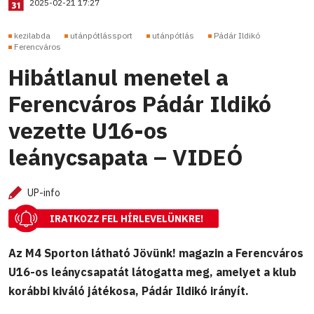
2025-02-21 17:27
kezilabda
utánpótlássport
utánpótlás
Pádár Ildikó
Ferencváros
Hibátlanul menetel a
Ferencváros Pádár Ildikó
vezette U16-os
leánycsapata – VIDEÓ
UP-info
IRATKOZZ FEL HÍRLEVELÜNKRE!
Az M4 Sporton látható Jövünk! magazin a Ferencváros
U16-os leánycsapatát látogatta meg, amelyet a klub
korábbi kiváló játékosa, Pádár Ildikó irányít.