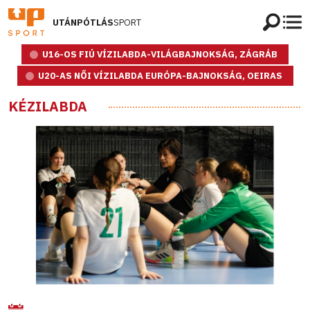
UTÁNPÓTLÁS
SPORT
U16-OS FIÚ VÍZILABDA-VILÁGBAJNOKSÁG, ZÁGRÁB
U20-AS NŐI VÍZILABDA EURÓPA-BAJNOKSÁG, OEIRAS
KÉZILABDA