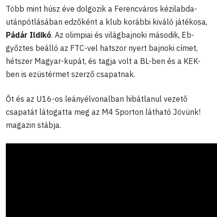
Több mint húsz éve dolgozik a Ferencváros kézilabda-
utánpótlásában edzőként a klub korábbi kiváló játékosa,
Pádár Ildikó
. Az olimpiai és világbajnoki második, Eb-
győztes beálló az FTC-vel hatszor nyert bajnoki címet,
hétszer Magyar-kupát, és tagja volt a BL-ben és a KEK-
ben is ezüstérmet szerző csapatnak.
Őt és az U16-os leányélvonalban hibátlanul vezető
csapatát látogatta meg az M4 Sporton látható Jövünk!
magazin stábja.