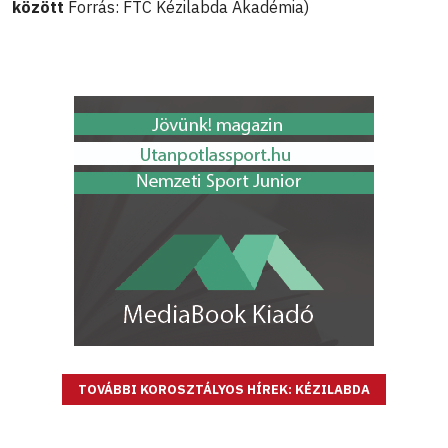
között
Forrás: FTC Kézilabda Akadémia)
TOVÁBBI KOROSZTÁLYOS HÍREK: KÉZILABDA