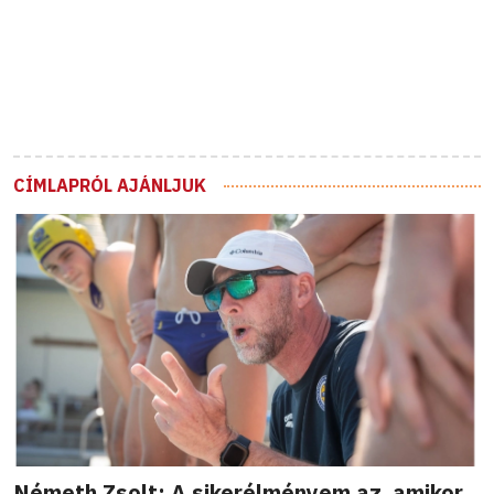
CÍMLAPRÓL AJÁNLJUK
Németh Zsolt: A sikerélményem az, amikor