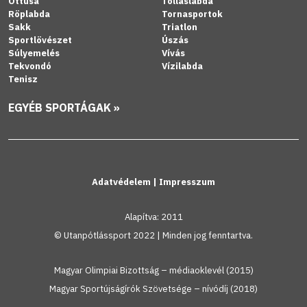
Öttusa
Tollaslabda
Röplabda
Tornasportok
Sakk
Triatlon
Sportlövészet
Úszás
Súlyemelés
Vívás
Tekvondó
Vízilabda
Tenisz
EGYÉB SPORTÁGAK »
Adatvédelem
|
Impresszum
Alapítva: 2011
© Utanpótlássport 2022 | Minden jog fenntartva.
Magyar Olimpiai Bizottság – médiaoklevél (2015)
Magyar Sportújságírók Szövetsége – nívódíj (2018)