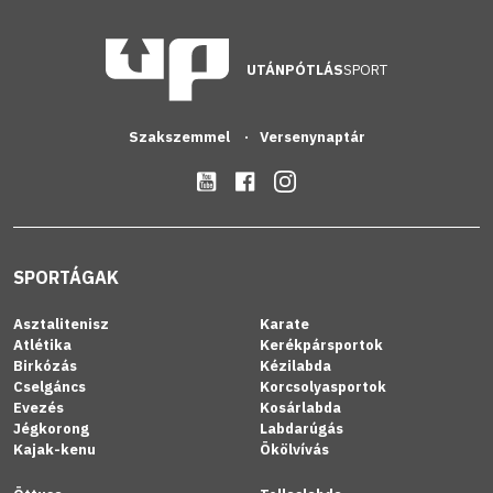
UTÁNPÓTLÁS
SPORT
Szakszemmel
Versenynaptár
SPORTÁGAK
Asztalitenisz
Karate
Atlétika
Kerékpársportok
Birkózás
Kézilabda
Cselgáncs
Korcsolyasportok
Evezés
Kosárlabda
Jégkorong
Labdarúgás
Kajak-kenu
Ökölvívás