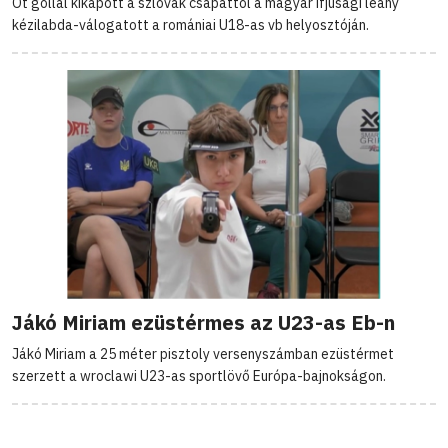
Öt góllal kikapott a szlovák csapattól a magyar ifjúsági leány
kézilabda-válogatott a romániai U18-as vb helyosztóján.
Jákó Miriam ezüstérmes az U23-as Eb-n
Jákó Miriam a 25 méter pisztoly versenyszámban ezüstérmet
szerzett a wroclawi U23-as sportlövő Európa-bajnokságon.