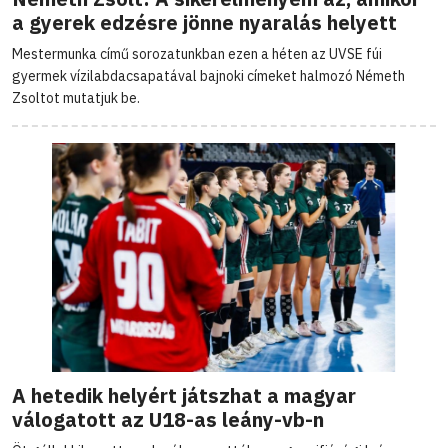
a gyerek edzésre jönne nyaralás helyett
Mestermunka című sorozatunkban ezen a héten az UVSE fúi
gyermek vízilabdacsapatával bajnoki címeket halmozó Németh
Zsoltot mutatjuk be.
A hetedik helyért játszhat a magyar
válogatott az U18-as leány-vb-n