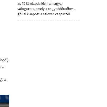
as fiú kézilabda Eb-n a magyar
válogatott, amely a negyeddöntőben ..
góllal kikapott a szlovén csapattól.
rből,
s a
gy a