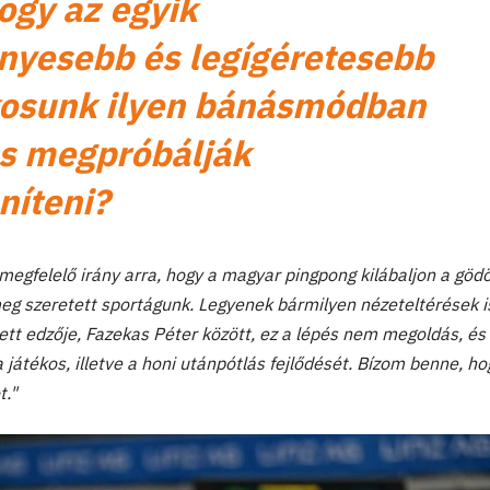
ogy az egyik
yesebb és legígéretesebb
kosunk ilyen bánásmódban
és megpróbálják
níteni?
egfelelő irány arra, hogy a magyar pingpong kilábaljon a gödö
meg szeretett sportágunk. Legyenek bármilyen nézeteltérések i
ett edzője, Fazekas Péter között, ez a lépés nem megoldás, és
átékos, illetve a honi utánpótlás fejlődését. Bízom benne, ho
t."