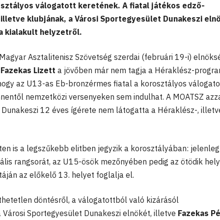
sztályos válogatott keretének. A fiatal játékos edző-
 illetve klubjának, a Városi Sportegyesület Dunakeszi eln
 kialakult helyzetről.
agyar Asztalitenisz Szövetség szerdai (februári 19-i) elnöks
y
Fazekas Lizett
a jövőben már nem tagja a Héraklész-progr
, hogy az U13-as Eb-bronzérmes fiatal a korosztályos válogato
s innentől nemzetközi versenyeken sem indulhat. A MOATSZ azz
 Dunakeszi 12 éves ígérete nem látogatta a Héraklész-, illetv
ten is a legszűkebb elitben jegyzik a korosztályában: jelenleg 
ális rangsorát, az U15-ösök mezőnyében pedig az ötödik helye
áján az előkelő 13. helyet foglalja el.
hetetlen döntésről, a válogatottból való kizárásól
 a Városi Sportegyesület Dunakeszi elnökét, illetve
Fazekas Pé