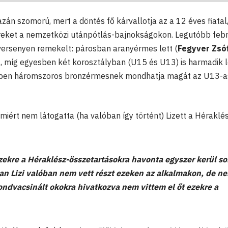
gazán szomorú, mert a döntés fő kárvallotja az a 12 éves fiatal,
ereket a nemzetközi utánpótlás-bajnokságokon. Legutóbb feb
versenyen remekelt: párosban aranyérmes lett (
Fegyver Zsóf
 míg egyesben két korosztályban (U15 és U13) is harmadik l
kben háromszoros bronzérmesnek mondhatja magát az U13-a
miért nem látogatta (ha valóban így történt) Lizett a Héraklé
ezekre a Héraklész-összetartásokra havonta egyszer kerül so
an Lizi valóban nem vett részt ezeken az alkalmakon, de n
ondvacsinált okokra hivatkozva nem vittem el őt ezekre a