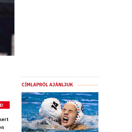
CÍMLAPRÓL AJÁNLJUK
E!
kert
en