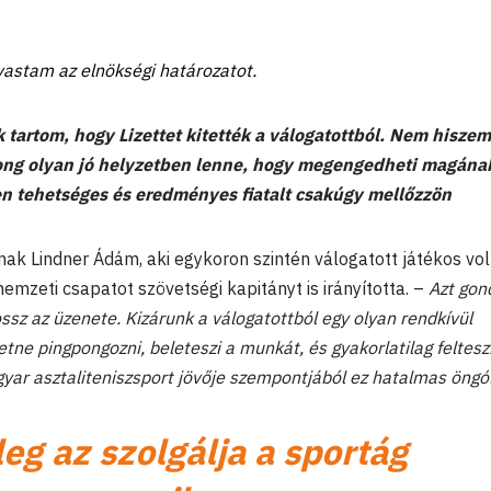
vastam az elnökségi határozatot.
tartom, hogy Lizettet kitették a válogatottból. Nem hiszem
ng olyan jó helyzetben lenne, hogy megengedheti magána
yen tehetséges és eredményes fiatalt csakúgy mellőzzön
ak Lindner Ádám, aki egykoron szintén válogatott játékos vol
 nemzeti csapatot szövetségi kapitányt is irányította. –
Azt gon
ssz az üzenete. Kizárunk a válogatottból egy olyan rendkívül
tne pingpongozni, beleteszi a munkát, és gyakorlatilag feltesz
gyar asztaliteniszsport jövője szempontjából ez hatalmas öngól
eg az szolgálja a sportág