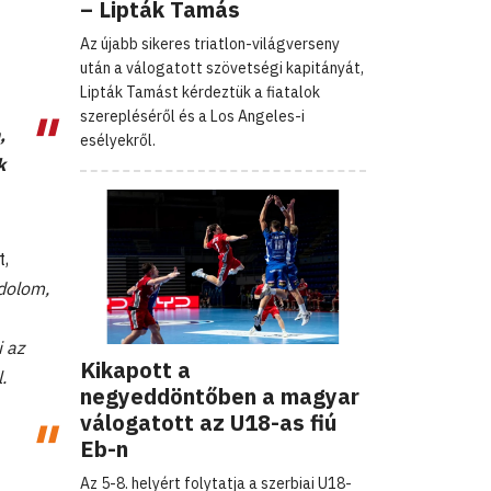
– Lipták Tamás
Az újabb sikeres triatlon-világverseny
után a válogatott szövetségi kapitányát,
Lipták Tamást kérdeztük a fiatalok
szerepléséről és a Los Angeles-i
,
esélyekről.
k
t,
dolom,
i az
Kikapott a
.
negyeddöntőben a magyar
válogatott az U18-as fiú
Eb-n
Az 5-8. helyért folytatja a szerbiai U18-