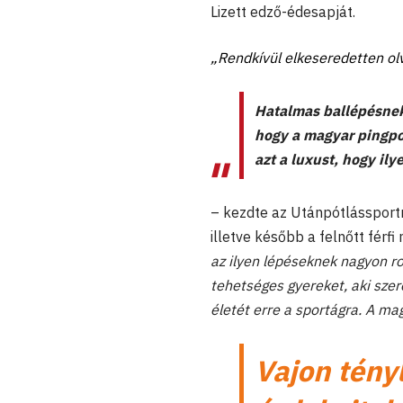
Lizett edző-édesapját.
„Rendkívül elkeseredetten ol
Hatalmas ballépésnek 
hogy a magyar pingpo
azt a luxust, hogy il
– kezdte az Utánpótlássportn
illetve később a felnőtt férfi
az ilyen lépéseknek nagyon ro
tehetséges gyereket, aki szere
életét erre a sportágra. A ma
Vajon tényl