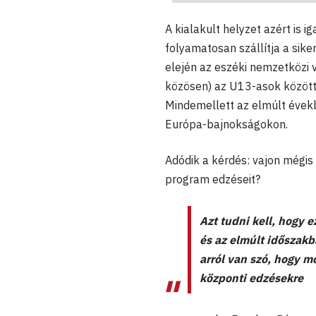
A kialakult helyzet azért is i
folyamatosan szállítja a sik
elején az eszéki nemzetközi 
közösen) az U13-asok között,
Mindemellett az elmúlt éve
Európa-bajnokságokon.
Adódik a kérdés: vajon mégis 
program edzéseit?
Azt tudni kell, hogy 
és az elmúlt időszakb
arról van szó, hogy m
központi edzésekre