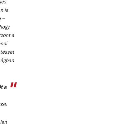
lés
n is
n –
 hogy
szont a
önni
téssel
kságban
t a
aza.
len