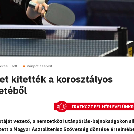
ekas Lizett
utánpótlássport
et kitették a korosztályos
etéből
IRATKOZZ FEL HÍRLEVELÜNKR
táját vezető, a nemzetközi utánpótlás-bajnokságokon si
izett a Magyar Asztalitenisz Szövetség döntése értelméb