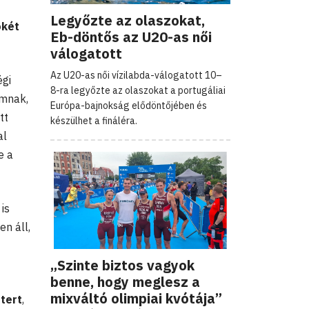
Legyőzte az olaszokat,
ökét
Eb-döntős az U20-as női
válogatott
Az U20-as női vízilabda-válogatott 10–
égi
8-ra legyőzte az olaszokat a portugáliai
amnak,
Európa-bajnokság elődöntőjében és
tt
készülhet a fináléra.
al
e a
is
n áll,
„Szinte biztos vagyok
benne, hogy meglesz a
mixváltó olimpiai kvótája”
tert
,