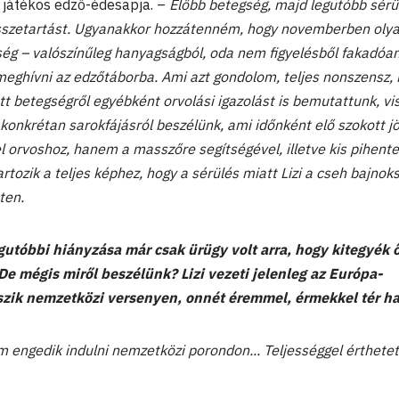
a játékos edző-édesapja. –
Előbb betegség, majd legutóbb sérü
összetartást. Ugyanakkor hozzátenném, hogy novemberben olya
ség – valószínűleg hanyagságból, oda nem figyelésből fakadóa
 meghívni az edzőtáborba. Ami azt gondolom, teljes nonszensz,
tt betegségről egyébként orvolási igazolást is bemutattunk, vi
konkrétan sarokfájásról beszélünk, ami időnként elő szokott j
 orvoshoz, hanem a masszőre segítségével, illetve kis pihente
rtozik a teljes képhez, hogy a sérülés miatt Lizi a cseh bajno
ten.
gutóbbi hiányzása már csak ürügy volt arra, hogy kitegyék ő
 De mégis miről beszélünk? Lizi vezeti jelenleg az Európa-
átszik nemzetközi versenyen, onnét éremmel, érmekkel tér h
 engedik indulni nemzetközi porondon... Teljességgel érthetet