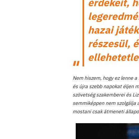
érdekeit, h
legeredmén
hazai játé
részesül, 
ellehetetle
Nem hiszem, hogy ez lenne a m
és újra szebb napokat éljen 
szövetség szakemberei és Liz
semmiképpen nem szolgálja a j
mostani csak átmeneti állapo