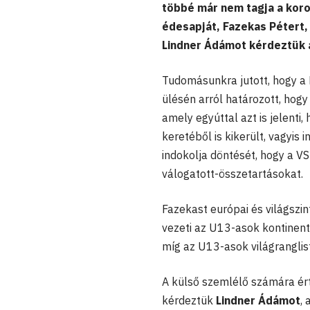
többé már nem tagja a koro
édesapját, Fazekas Pétert,
Lindner Ádámot kérdeztük a
Tudomásunkra jutott, hogy a M
ülésén arról határozott, hog
amely egyúttal azt is jelenti
keretéből is kikerült, vagyi
indokolja döntését, hogy a VS
válogatott-összetartásokat.
Fazekast európai és világszin
vezeti az U13-asok kontinent
míg az U13-asok világranglist
A külső szemlélő számára ért
kérdeztük
Lindner Ádámot
,