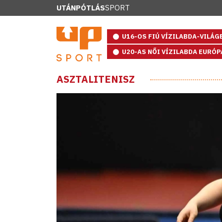
UTÁNPÓTLÁS
SPORT
U16-OS FIÚ VÍZILABDA-VILÁ
U20-AS NŐI VÍZILABDA EURÓ
ASZTALITENISZ