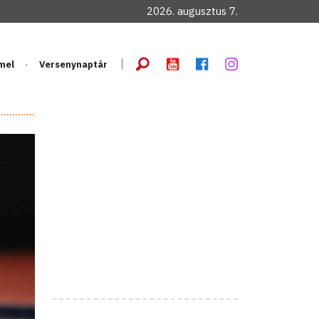
2026. augusztus 7.
mel
Versenynaptár