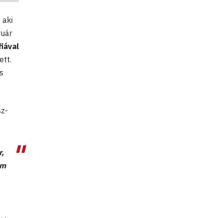
 aki
ruár
iával
ett.
s
sz-
r,
em