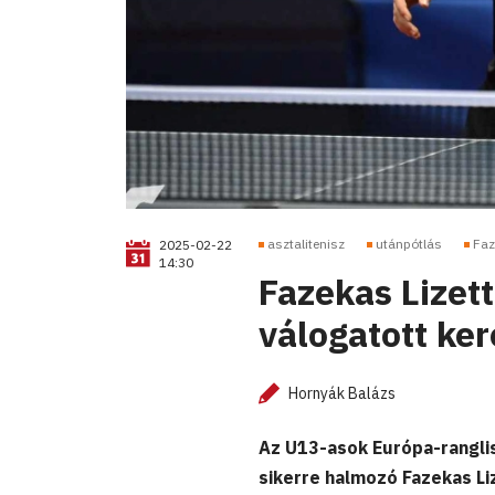
asztalitenisz
utánpótlás
Faz
2025-02-22
14:30
Fazekas Lizett
válogatott ker
Hornyák Balázs
Az U13-asok Európa-ranglis
sikerre halmozó Fazekas L