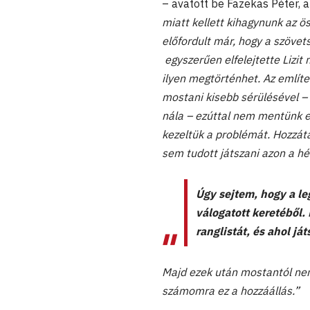
– avatott be Fazekas Péter, 
miatt kellett kihagynunk az 
előfordult már, hogy a szövet
egyszerűen elfelejtette Lizit
ilyen megtörténhet. Az említe
mostani kisebb sérülésével – 
nála – ezúttal nem mentünk el
kezeltük a problémát. Hozzáta
sem tudott játszani azon a hé
Úgy sejtem, hogy a le
válogatott keretéből.
ranglistát, és ahol j
Majd ezek után mostantól nem
számomra ez a hozzáállás.”