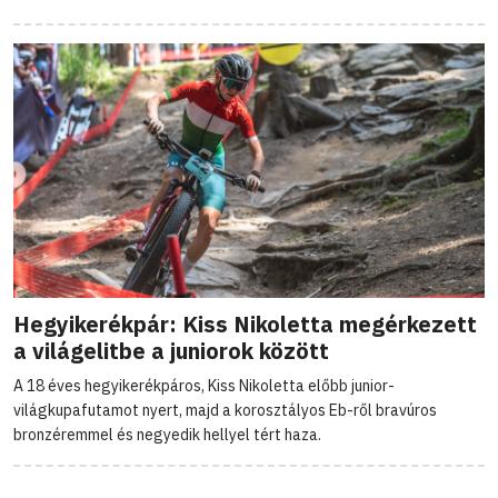
Hegyikerékpár: Kiss Nikoletta megérkezett
a világelitbe a juniorok között
A 18 éves hegyikerékpáros, Kiss Nikoletta előbb junior-
világkupafutamot nyert, majd a korosztályos Eb-ről bravúros
bronzéremmel és negyedik hellyel tért haza.