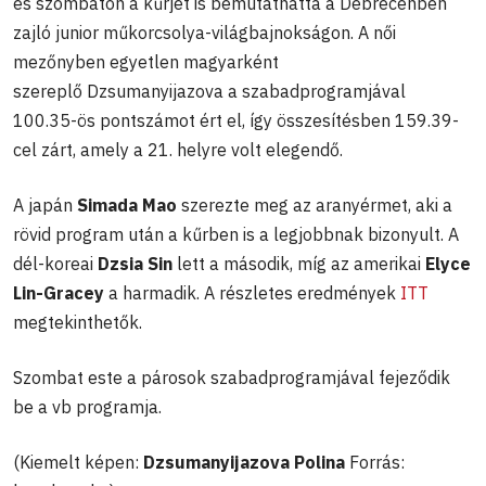
és szombaton a kűrjét is bemutathatta a Debrecenben
zajló junior műkorcsolya-világbajnokságon. A női
mezőnyben egyetlen magyarként
szereplő Dzsumanyijazova a szabadprogramjával
100.35-ös pontszámot ért el, így összesítésben 159.39-
cel zárt, amely a 21. helyre volt elegendő.
A japán
Simada Mao
szerezte meg az aranyérmet, aki a
rövid program után a kűrben is a legjobbnak bizonyult. A
dél-koreai
Dzsia Sin
lett a második, míg az amerikai
Elyce
Lin-Gracey
a harmadik. A részletes eredmények
ITT
megtekinthetők.
Szombat este a párosok szabadprogramjával fejeződik
be a vb programja.
(Kiemelt képen:
Dzsumanyijazova Polina
Forrás: