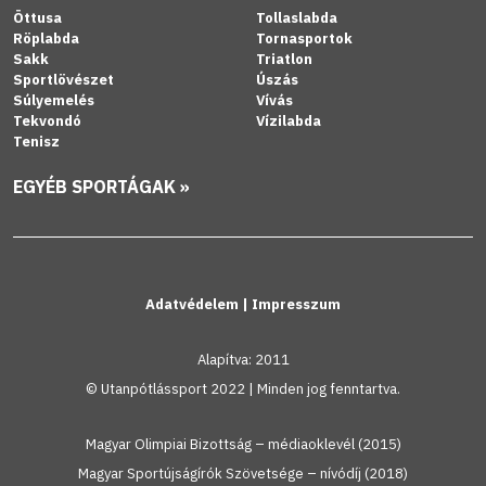
Öttusa
Tollaslabda
Röplabda
Tornasportok
Sakk
Triatlon
Sportlövészet
Úszás
Súlyemelés
Vívás
Tekvondó
Vízilabda
Tenisz
EGYÉB SPORTÁGAK »
Adatvédelem
|
Impresszum
Alapítva: 2011
© Utanpótlássport 2022 | Minden jog fenntartva.
Magyar Olimpiai Bizottság – médiaoklevél (2015)
Magyar Sportújságírók Szövetsége – nívódíj (2018)