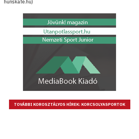
hunskate.hu)
TOVÁBBI KOROSZTÁLYOS HÍREK: KORCSOLYASPORTOK