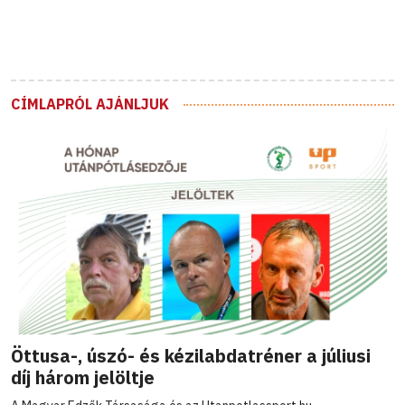
CÍMLAPRÓL AJÁNLJUK
Öttusa-, úszó- és kézilabdatréner a júliusi
díj három jelöltje