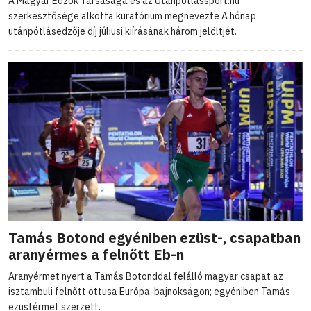
A Magyar Edzők Társasága és az Utanpotlassport.hu
szerkesztősége alkotta kuratórium megnevezte A hónap
utánpótlásedzője díj júliusi kiírásának három jelöltjét.
Tamás Botond egyéniben ezüst-, csapatban
aranyérmes a felnőtt Eb-n
Aranyérmet nyert a Tamás Botonddal felálló magyar csapat az
isztambuli felnőtt öttusa Európa-bajnokságon; egyéniben Tamás
ezüstérmet szerzett.