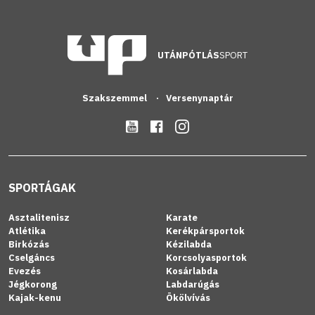
UTÁNPÓTLÁS
SPORT
Szakszemmel
Versenynaptár
SPORTÁGAK
Asztalitenisz
Karate
Atlétika
Kerékpársportok
Birkózás
Kézilabda
Cselgáncs
Korcsolyasportok
Evezés
Kosárlabda
Jégkorong
Labdarúgás
Kajak-kenu
Ökölvívás