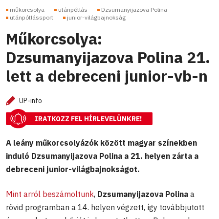
műkorcsolya
utánpótlás
Dzsumanyijazova Polina
utánpótlássport
junior-világbajnokság
Műkorcsolya:
Dzsumanyijazova Polina 21.
lett a debreceni junior-vb-n
UP-info
IRATKOZZ FEL HÍRLEVELÜNKRE!
A leány műkorcsolyázók között magyar színekben
induló Dzsumanyijazova Polina a 21. helyen zárta a
debreceni junior-világbajnokságot.
Mint arról beszámoltunk
,
Dzsumanyijazova Polina
a
rövid programban a 14. helyen végzett, így továbbjutott