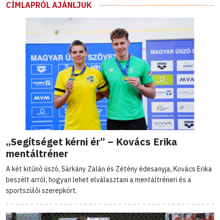
CÍMLAPRÓL AJÁNLJUK
„Segítséget kérni ér” – Kovács Erika
mentáltréner
A két kitűnő úszó, Sárkány Zalán és Zétény édesanyja, Kovács Erika
beszélt arról, hogyan lehet elválasztani a mentáltréneri és a
sportszülői szerepkört.