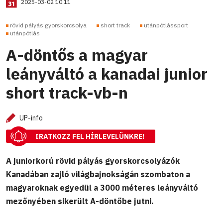
2025-03-02 10:11
rövid pályás gyorskorcsolya
short track
utánpótlássport
utánpótlás
A-döntős a magyar
leányváltó a kanadai junior
short track-vb-n
UP-info
IRATKOZZ FEL HÍRLEVELÜNKRE!
A juniorkorú rövid pályás gyorskorcsolyázók
Kanadában zajló világbajnokságán szombaton a
magyaroknak egyedül a 3000 méteres leányváltó
mezőnyében sikerült A-döntőbe jutni.