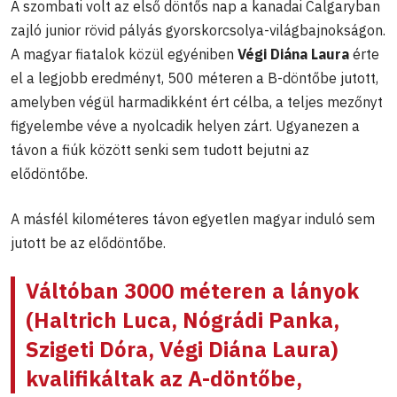
A szombati volt az első döntős nap a kanadai Calgaryban
zajló junior rövid pályás gyorskorcsolya-világbajnokságon.
A magyar fiatalok közül egyéniben
Végi Diána Laura
érte
el a legjobb eredményt, 500 méteren a B-döntőbe jutott,
amelyben végül harmadikként ért célba, a teljes mezőnyt
figyelembe véve a nyolcadik helyen zárt. Ugyanezen a
távon a fiúk között senki sem tudott bejutni az
elődöntőbe.
A másfél kilométeres távon egyetlen magyar induló sem
jutott be az elődöntőbe.
Váltóban 3000 méteren a lányok
(
Haltrich Luca, Nógrádi Panka,
Szigeti Dóra, Végi Diána Laura
)
kvalifikáltak az A-döntőbe,