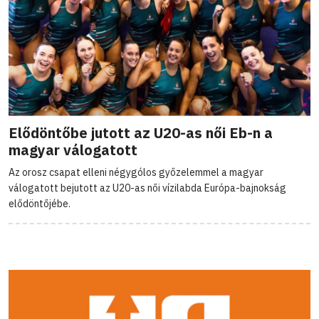
Elődöntőbe jutott az U20-as női Eb-n a
magyar válogatott
Az orosz csapat elleni négygólos győzelemmel a magyar
válogatott bejutott az U20-as női vízilabda Európa-bajnokság
elődöntőjébe.