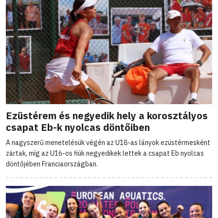
Ezüstérem és negyedik hely a korosztályos
csapat Eb-k nyolcas döntőiben
A nagyszerű menetelésük végén az U18-as lányok ezüstérmesként
zártak, míg az U16-os fiúk negyedikek lettek a csapat Eb nyolcas
döntőjében Franciaországban.