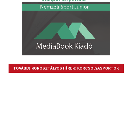
TOVÁBBI KOROSZTÁLYOS HÍREK: KORCSOLYASPORTOK