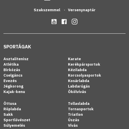
Szakszemmel
Versenynaptár
SPORTÁGAK
Asztalitenisz
Karate
Atlétika
Kerékpársportok
Birkózás
Kézilabda
Cselgáncs
Korcsolyasportok
Evezés
Kosárlabda
Jégkorong
Labdarúgás
Kajak-kenu
Ökölvívás
Öttusa
Tollaslabda
Röplabda
Tornasportok
Sakk
Triatlon
Sportlövészet
Úszás
Súlyemelés
Vívás