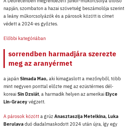
A Debrecenben megrendezett junior-műkorcsolya utolsó
napján, szombaton a hazai szövetség beszámolója szerint
a leány műkorcsolyázók és a párosok között is címet
védett a 2024-es győztes.
Előbbi kategóriában
sorrendben harmadjára szerezte
meg az aranyérmet
a japán
Simada Mao,
aki kimagaslott a mezőnyből, több
mint negyven ponttal előzte meg az ezüstérmes dél-
koreai
Sin Dzsiát
, a harmadik helyen az amerikai
Elyce
Lin-Gracey
végzett.
A párosok között
a grúz
Anasztaszija Metelkina, Luka
Berulava
duó diadalmaskodott 2024 után újra, így egy