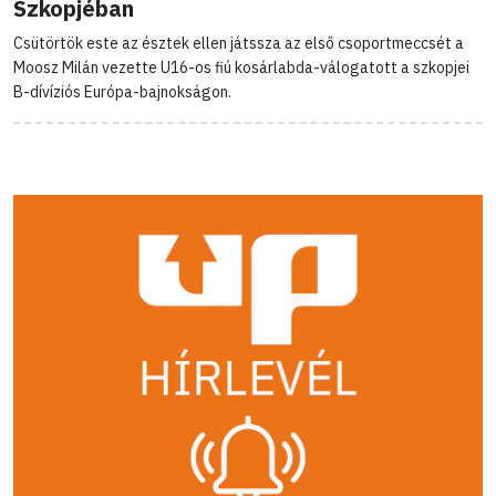
Szkopjéban
Csütörtök este az észtek ellen játssza az első csoportmeccsét a
Moosz Milán vezette U16-os fiú kosárlabda-válogatott a szkopjei
B-dívíziós Európa-bajnokságon.