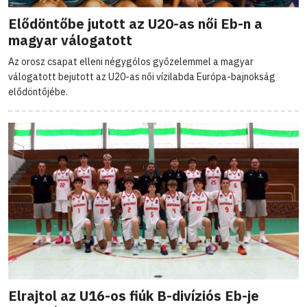
Elődöntőbe jutott az U20-as női Eb-n a
magyar válogatott
Az orosz csapat elleni négygólos győzelemmel a magyar
válogatott bejutott az U20-as női vízilabda Európa-bajnokság
elődöntőjébe.
Elrajtol az U16-os fiúk B-divíziós Eb-je