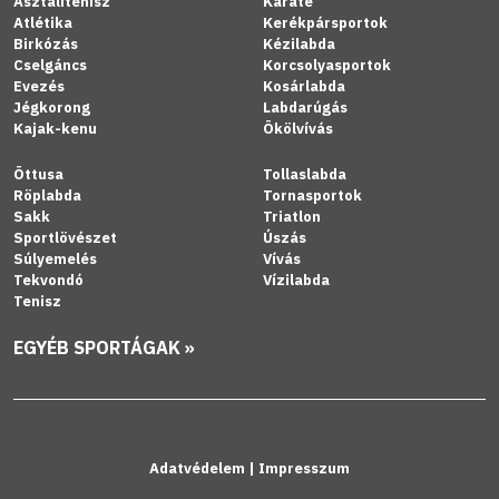
Asztalitenisz
Karate
Atlétika
Kerékpársportok
Birkózás
Kézilabda
Cselgáncs
Korcsolyasportok
Evezés
Kosárlabda
Jégkorong
Labdarúgás
Kajak-kenu
Ökölvívás
Öttusa
Tollaslabda
Röplabda
Tornasportok
Sakk
Triatlon
Sportlövészet
Úszás
Súlyemelés
Vívás
Tekvondó
Vízilabda
Tenisz
EGYÉB SPORTÁGAK »
Adatvédelem
|
Impresszum