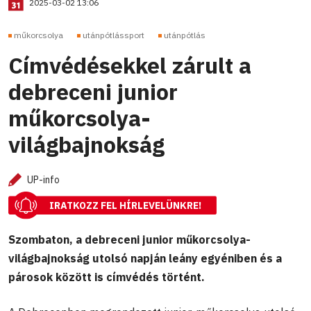
2025-03-02 13:06
műkorcsolya
utánpótlássport
utánpótlás
Címvédésekkel zárult a
debreceni junior
műkorcsolya-
világbajnokság
UP-info
IRATKOZZ FEL HÍRLEVELÜNKRE!
Szombaton, a debreceni junior műkorcsolya-
világbajnokság utolsó napján leány egyéniben és a
párosok között is címvédés történt.