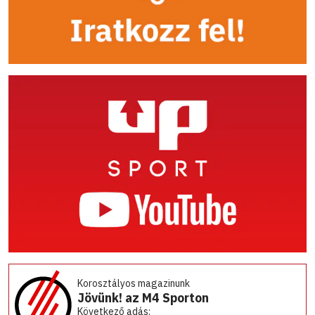
Korosztályos magazinunk
Jövünk! az M4 Sporton
Következő adás: