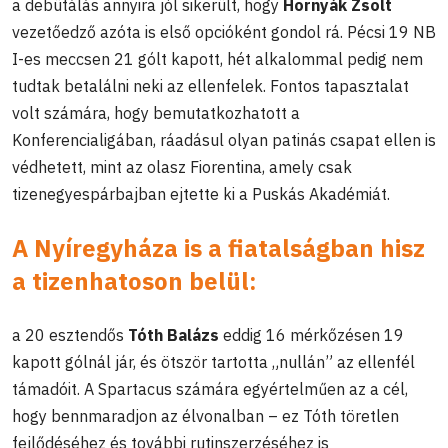
a debütálás annyira jól sikerült, hogy
Hornyák Zsolt
vezetőedző azóta is első opcióként gondol rá. Pécsi 19 NB
I-es meccsen 21 gólt kapott, hét alkalommal pedig nem
tudtak betalálni neki az ellenfelek. Fontos tapasztalat
volt számára, hogy bemutatkozhatott a
Konferencialigában, ráadásul olyan patinás csapat ellen is
védhetett, mint az olasz Fiorentina, amely csak
tizenegyespárbajban ejtette ki a Puskás Akadémiát.
A Nyíregyháza is a fiatalságban hisz
a tizenhatoson belül:
a 20 esztendős
Tóth Balázs
eddig 16 mérkőzésen 19
kapott gólnál jár, és ötször tartotta „nullán” az ellenfél
támadóit. A Spartacus számára egyértelműen az a cél,
hogy bennmaradjon az élvonalban – ez Tóth töretlen
fejlődéséhez és további rutinszerzéséhez is