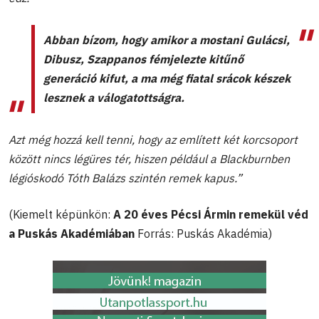
Abban bízom, hogy amikor a mostani Gulácsi,
Dibusz, Szappanos fémjelezte kitűnő
generáció kifut, a ma még fiatal srácok készek
lesznek a válogatottságra.
Azt még hozzá kell tenni, hogy az említett két korcsoport
között nincs légüres tér, hiszen például a Blackburnben
légióskodó Tóth Balázs szintén remek kapus.”
(Kiemelt képünkön:
A 20 éves Pécsi Ármin remekül véd
a Puskás Akadémiában
Forrás: Puskás Akadémia)