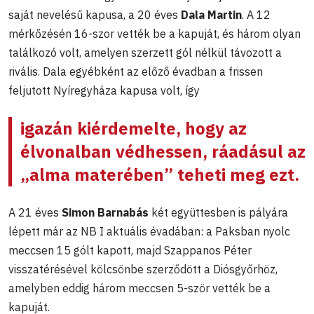
saját nevelésű kapusa, a 20 éves
Dala Martin
. A 12
mérkőzésén 16-szor vették be a kapuját, és három olyan
találkozó volt, amelyen szerzett gól nélkül távozott a
rivális. Dala egyébként az előző évadban a frissen
feljutott Nyíregyháza kapusa volt, így
igazán kiérdemelte, hogy az
élvonalban védhessen, ráadásul az
„alma materében” teheti meg ezt.
A 21 éves
Simon Barnabás
két együttesben is pályára
lépett már az NB I aktuális évadában: a Paksban nyolc
meccsen 15 gólt kapott, majd Szappanos Péter
visszatérésével kölcsönbe szerződött a Diósgyőrhöz,
amelyben eddig három meccsen 5-ször vették be a
kapuját.