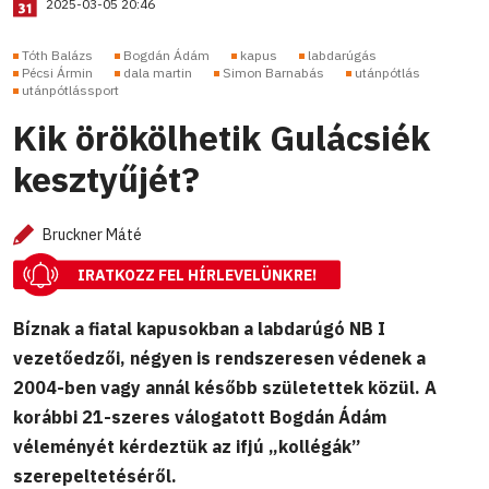
2025-03-05 20:46
Tóth Balázs
Bogdán Ádám
kapus
labdarúgás
Pécsi Ármin
dala martin
Simon Barnabás
utánpótlás
utánpótlássport
Kik örökölhetik Gulácsiék
kesztyűjét?
Bruckner Máté
IRATKOZZ FEL HÍRLEVELÜNKRE!
Bíznak a fiatal kapusokban a labdarúgó NB I
vezetőedzői, négyen is rendszeresen védenek a
2004-ben vagy annál később születettek közül. A
korábbi 21-szeres válogatott Bogdán Ádám
véleményét kérdeztük az ifjú „kollégák”
szerepeltetéséről.