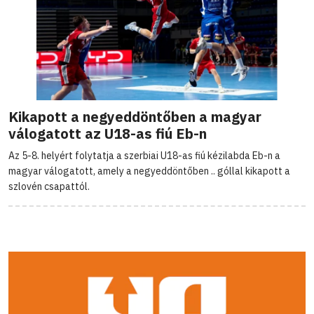
Kikapott a negyeddöntőben a magyar
válogatott az U18-as fiú Eb-n
Az 5-8. helyért folytatja a szerbiai U18-as fiú kézilabda Eb-n a
magyar válogatott, amely a negyeddöntőben .. góllal kikapott a
szlovén csapattól.