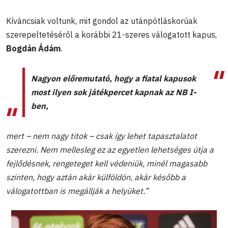
Kíváncsiak voltunk, mit gondol az utánpótláskorúak
szerepeltetéséről a korábbi 21-szeres válogatott kapus,
Bogdán Ádám
.
Nagyon előremutató, hogy a fiatal kapusok
most ilyen sok játékpercet kapnak az NB I-
ben,
mert – nem nagy titok – csak így lehet tapasztalatot
szerezni. Nem mellesleg ez az egyetlen lehetséges útja a
fejlődésnek, rengeteget kell védeniük, minél magasabb
szinten, hogy aztán akár külföldön, akár később a
válogatottban is megállják a helyüket.”