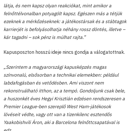
látja, és nem kapsz olyan reakciókat, mint amikor a
felnőttélvonalban potyagólt kapsz. Egészen más a tétjük
ezeknek a mérkőzéseknek: a játékostársak és a stábtagok
karrierjét is befolyásolhatja néhány rossz döntés, illetve –
kár tagadni – sok pénz is múlhat rajta.”
Kapusposzton hosszú ideje nincs gondja a válogatottnak.
„Szerintem a magyarországi kapusképzés magas
színvonalú, elsősorban a technikai elemekben: például
labdafogásban és vetődésben. Ami viszont nem
rekonstruálható itthon, az a tempó. Gondoljunk csak bele,
a huszonkét éves Hegyi Krisztián edzésen rendszeresen a
Premier League-ben szereplő West Ham-játékosok
lövéseit védte, vagy ott van a tizenkilenc esztendős
Yaakobishvili Áron, aki a Barcelona felnőttcsapatával is
edz.