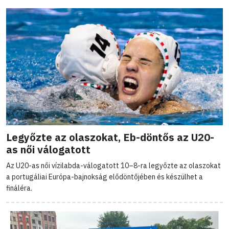
Legyőzte az olaszokat, Eb-döntős az U20-
as női válogatott
Az U20-as női vízilabda-válogatott 10–8-ra legyőzte az olaszokat
a portugáliai Európa-bajnokság elődöntőjében és készülhet a
fináléra.