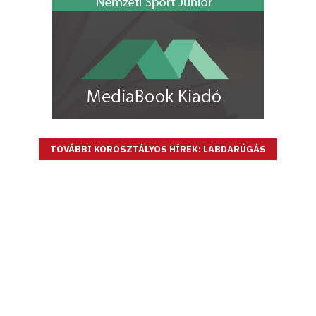
TOVÁBBI KOROSZTÁLYOS HÍREK: LABDARÚGÁS