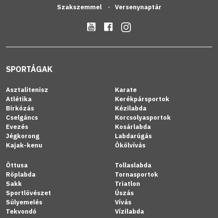
Szakszemmel
Versenynaptár
SPORTÁGAK
Asztalitenisz
Karate
Atlétika
Kerékpársportok
Birkózás
Kézilabda
Cselgáncs
Korcsolyasportok
Evezés
Kosárlabda
Jégkorong
Labdarúgás
Kajak-kenu
Ökölvívás
Öttusa
Tollaslabda
Röplabda
Tornasportok
Sakk
Triatlon
Sportlövészet
Úszás
Súlyemelés
Vívás
Tekvondó
Vízilabda