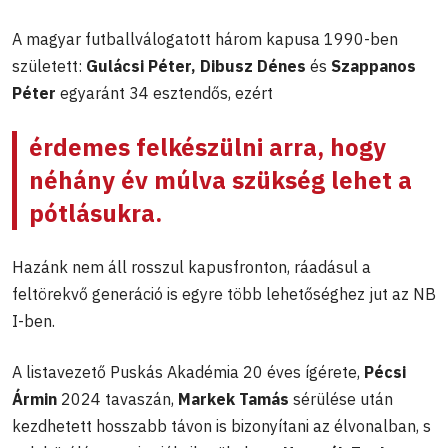
A magyar futballválogatott három kapusa 1990-ben
született:
Gulácsi Péter, Dibusz Dénes
és
Szappanos
Péter
egyaránt 34 esztendős, ezért
érdemes felkészülni arra, hogy
néhány év múlva szükség lehet a
pótlásukra.
Hazánk nem áll rosszul kapusfronton, ráadásul a
feltörekvő generáció is egyre több lehetőséghez jut az NB
I-ben.
A listavezető Puskás Akadémia 20 éves ígérete,
Pécsi
Ármin
2024 tavaszán,
Markek Tamás
sérülése után
kezdhetett hosszabb távon is bizonyítani az élvonalban, s