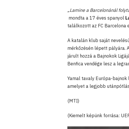
„
Lamine a Barcelonánál folyta
mondta a 17 éves spanyol
L
találkozott az FC Barcelona 
A katalán klub saját nevelés
mérkőzésén lépett pályára. A
járult hozzá a Bajnokok Ligá
Benfica vendége lesz a legr
Yamal tavaly Európa-bajnok l
amelyet a legjobb utánpótlás
(MTI)
(Kiemelt képünk forrása: UE