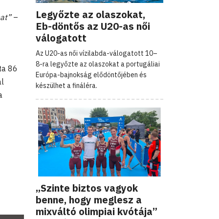
Legyőzte az olaszokat,
hat
”
–
Eb-döntős az U20-as női
válogatott
Az U20-as női vízilabda-válogatott 10–
8-ra legyőzte az olaszokat a portugáliai
ta 86
Európa-bajnokság elődöntőjében és
al
készülhet a fináléra.
a
„Szinte biztos vagyok
benne, hogy meglesz a
mixváltó olimpiai kvótája”