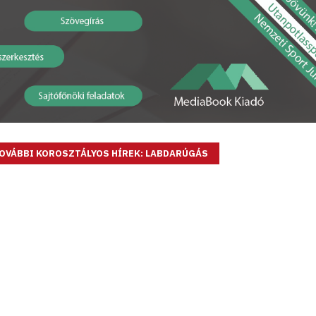
OVÁBBI KOROSZTÁLYOS HÍREK: LABDARÚGÁS