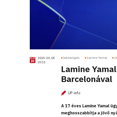
labdarúgás
Lamine Yamal
u
2025-03-05
20:11
Lamine Yamal 
Barcelonával
UP-info
A 17 éves Lamine Yamal ügy
meghosszabbítja a jövő nyá