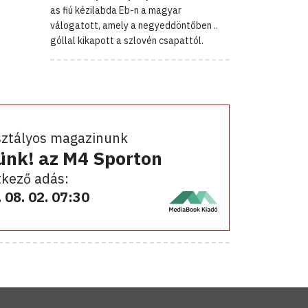
as fiú kézilabda Eb-n a magyar
válogatott, amely a negyeddöntőben ..
góllal kikapott a szlovén csapattól.
sztályos magazinunk
ünk! az M4 Sporton
kező adás:
 08. 02. 07:30