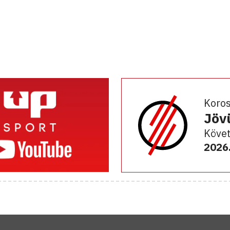
Koro
Jöv
Követ
2026.