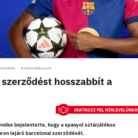
tánpótlás
utánpótlássport
szerződést hosszabbít a
IRATKOZZ FEL HÍRLEVELÜNKR
nöke bejelentette, hogy a spanyol sztárjátékos
ron lejáró barcelonai szerződését.