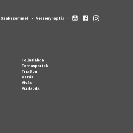
Szakszemmel
Versenynaptár
Tollaslabda
Tornasportok
Triatlon
Úszás
Vívás
Vízilabda