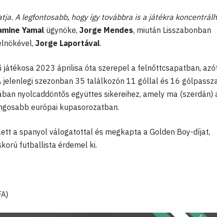
tja. A legfontosabb, hogy így továbbra is a játékra koncentrál
amine Yamal
ügynöke,
Jorge Mendes
, miután Lisszabonban
elnökével,
Jorge Laportával
.
ű játékosa 2023 áprilisa óta szerepel a felnőttcsapatban, azó
 jelenlegi szezonban 35 találkozón 11 góllal és 16 gólpassz
jában nyolcaddöntős együttes sikereihez, amely ma (szerdán) 
angosabb európai kupasorozatban.
ett a spanyol válogatottal és megkapta a Golden Boy-díjat,
korú futballista érdemel ki.
FA)