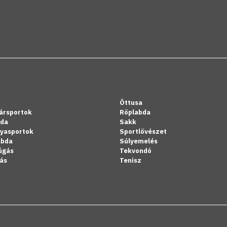
Öttusa
ársportok
Röplabda
bda
Sakk
lyasportok
Sportlövészet
abda
Súlyemelés
úgás
Tekvondó
ás
Tenisz