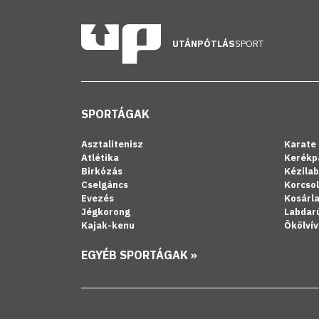
UTÁNPÓTLÁS
SPORT
SPORTÁGAK
Asztalitenisz
Karate
Atlétika
Kerékp
Birkózás
Kézila
Cselgáncs
Korcso
Evezés
Kosárl
Jégkorong
Labdar
Kajak-kenu
Ökölvív
EGYÉB SPORTÁGAK »