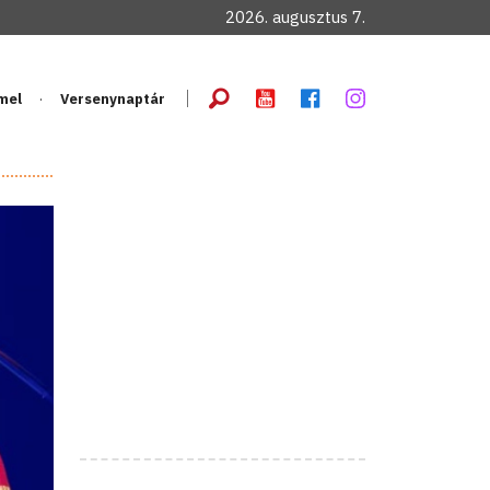
2026. augusztus 7.
mel
Versenynaptár