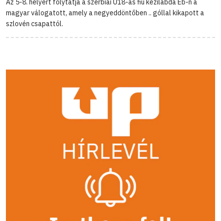
Az 5-8. helyért folytatja a szerbiai U18-as fiú kézilabda Eb-n a
magyar válogatott, amely a negyeddöntőben .. góllal kikapott a
szlovén csapattól.