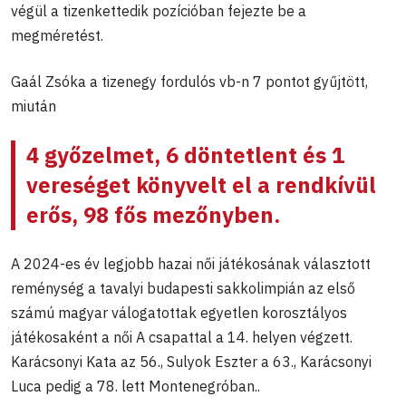
végül a tizenkettedik pozícióban fejezte be a
megméretést.
Gaál Zsóka a tizenegy fordulós vb-n 7 pontot gyűjtött,
miután
4 győzelmet, 6 döntetlent és 1
vereséget könyvelt el a rendkívül
erős, 98 fős mezőnyben.
A 2024-es év legjobb hazai női játékosának választott
reménység a tavalyi budapesti sakkolimpián az első
számú magyar válogatottak egyetlen korosztályos
játékosaként a női A csapattal a 14. helyen végzett.
Karácsonyi Kata az 56., Sulyok Eszter a 63., Karácsonyi
Luca pedig a 78. lett Montenegróban..