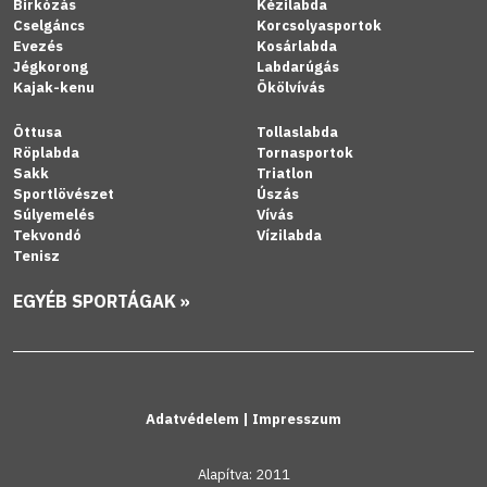
Birkózás
Kézilabda
Cselgáncs
Korcsolyasportok
Evezés
Kosárlabda
Jégkorong
Labdarúgás
Kajak-kenu
Ökölvívás
Öttusa
Tollaslabda
Röplabda
Tornasportok
Sakk
Triatlon
Sportlövészet
Úszás
Súlyemelés
Vívás
Tekvondó
Vízilabda
Tenisz
EGYÉB SPORTÁGAK »
Adatvédelem
|
Impresszum
Alapítva: 2011