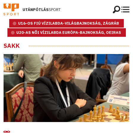
UTÁNPÓTLÁS
SPORT
U16-OS FIÚ VÍZILABDA-VILÁGBAJNOKSÁG, ZÁGRÁB
U20-AS NŐI VÍZILABDA EURÓPA-BAJNOKSÁG, OEIRAS
SAKK