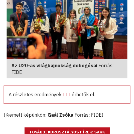
Az U20-as világbajnokság dobogósai
Forrás:
FIDE
A részletes eredmények
ITT
érhetők el.
(Kiemelt képünkön:
Gaál Zsóka
Forrás: FIDE)
TOVÁBBI KOROSZTÁLYOS HÍREK: SAKK