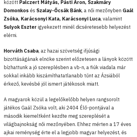
között
Palczert Mátyás, Pásti Áron, Szakmáry
Domonkos
és
Szalay-Őcsák Bánk
, a női mezőnyben
Gaál
Zsóka, Karácsonyi Kata, Karácsonyi Luca
, valamint
Sulyok Eszter
igyekezett minél dicséretesebb helyezést
elérni.
Horváth Csaba
, az hazai szövetség ifjúsági
bizottáságának elnöke szerint előzetesen a lányok között
bízhattunk a jó szereplésben a vb-n, a fiúk viadala már
sokkal inkább kiszámíthatatlanabb tűnt az Ázsiából
érkező, kevésbé jól ismert játékosok miatt.
A magyarok közül a legelőkelőbb helyen rangsorolt
játékos Gaál Zsóka volt, aki 2404 Élő-pontjával a
második kiemeltként kezdte meg szereplését a
világbajnokság női mezőnyében. Ehhez mérten a 17 éves
ajkai reménység érte el a legjobb magyar helyezést, és