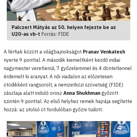
Palczert Mátyás az 50. helyen fejezte be az
U20-as vb-t
Forrás: FIDE
A férfiak között a világbajnokságot
Pranav Venkatesh
nyerte 9 ponttal. A második kiemeltként kezdő indiai
nagymester veretlenül, 7 győzelemmel és 4 döntetlennel
érdemelt ki aranyat. A női viadalon az előzetesen
ötödikként rangsorolt, a nemzetközi szövetség (FIDE)
zászlaja alatt induló orosz
Anna Shukhman
győzött
szintén 9 ponttal. Az első helyhez remek hajrája segítette
hozzá: az utolsó öt fordulóban győzni tudott.