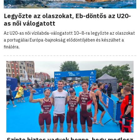
Legyőzte az olaszokat, Eb-döntős az U20-
as női válogatott
Az U20-as női vízilabda-válogatott 10–8-ra legyőzte az olaszokat
a portugáliai Európa-bajnokság elődöntőjében és készülhet a
fináléra.
„Szinte biztos vagyok benne, hogy meglesz