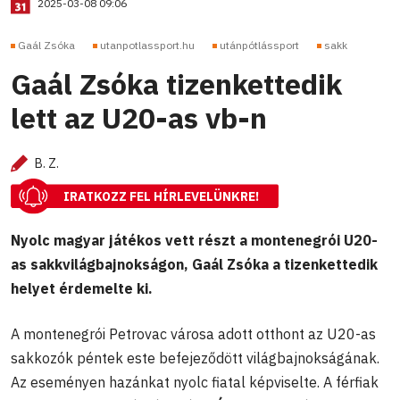
2025-03-08 09:06
Gaál Zsóka
utanpotlassport.hu
utánpótlássport
sakk
Gaál Zsóka tizenkettedik
lett az U20-as vb-n
B. Z.
IRATKOZZ FEL HÍRLEVELÜNKRE!
Nyolc magyar játékos vett részt a montenegrói U20-
as sakkvilágbajnokságon, Gaál Zsóka a tizenkettedik
helyet érdemelte ki.
A montenegrói Petrovac városa adott otthont az U20-as
sakkozók péntek este befejeződött világbajnokságának.
Az eseményen hazánkat nyolc fiatal képviselte. A férfiak