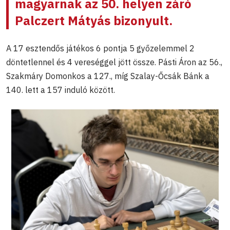
magyarnak az 50. helyen záró
Palczert Mátyás bizonyult.
A 17 esztendős játékos 6 pontja 5 győzelemmel 2
döntetlennel és 4 vereséggel jött össze. Pásti Áron az 56.,
Szakmáry Domonkos a 127., míg Szalay-Őcsák Bánk a
140. lett a 157 induló között.