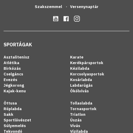
Szakszemmel
Versenynaptár
SPORTÁGAK
Asztalitenisz
Karate
Atlétika
Kerékpársportok
Birkózás
Kézilabda
Cselgáncs
Korcsolyasportok
Evezés
Kosárlabda
Jégkorong
Labdarúgás
Kajak-kenu
Ökölvívás
Öttusa
Tollaslabda
Röplabda
Tornasportok
Sakk
Triatlon
Sportlövészet
Úszás
Súlyemelés
Vívás
Tekvondó
Vízilabda