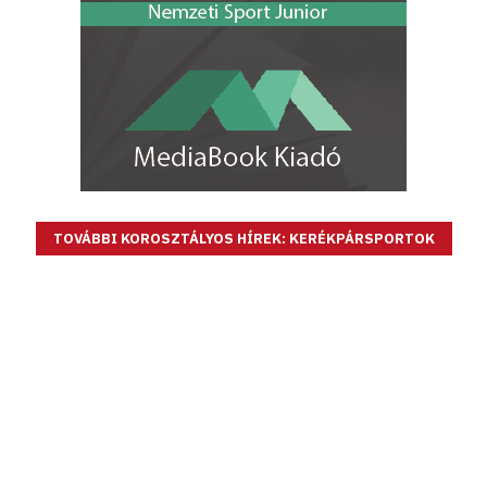
TOVÁBBI KOROSZTÁLYOS HÍREK: KERÉKPÁRSPORTOK