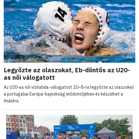
Legyőzte az olaszokat, Eb-döntős az U20-
as női válogatott
Az U20-as női vízilabda-válogatott 10–8-ra legyőzte az olaszokat
a portugáliai Európa-bajnokság elődöntőjében és készülhet a
fináléra.