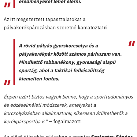
eredményeket lehet elérni
.
Az itt megszerzett tapasztalatokat a
pályakerékpározásban szeretné kamatoztatni.
A rövid pályás gyorskorcsolya és a
pályakerékpár között számos párhuzam van.
Mindkettő robbanékony, gyorsasági alapú
sportág, ahol a taktikai felkészültség
kiemelten fontos.
Éppen ezért biztos vagyok benne, hogy a sporttudományos
és edzéselméleti módszerek, amelyeket a
korcsolyázásban alkalmaztunk, sikeresen átültethetők a
kerékpársportba is”
– fogalmazott.
Az előző ötkarikás ciklusban a sprinter
Szalontay Sándor