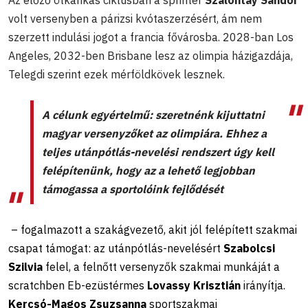
volt versenyben a párizsi kvótaszerzésért, ám nem
szerzett indulási jogot a francia fővárosba. 2028-ban Los
Angeles, 2032-ben Brisbane lesz az olimpia házigazdája,
Telegdi szerint ezek mérföldkövek lesznek.
A célunk egyértelmű: szeretnénk kijuttatni
magyar versenyzőket az olimpiára. Ehhez a
teljes utánpótlás-nevelési rendszert úgy kell
felépítenünk, hogy az a lehető legjobban
támogassa a sportolóink fejlődését
– fogalmazott a szakágvezető, akit jól felépített szakmai
csapat támogat: az utánpótlás-nevelésért
Szabolcsi
Szilvia
felel, a felnőtt versenyzők szakmai munkáját a
scratchben Eb-ezüstérmes
Lovassy Krisztián
irányítja.
Kercsó-Magos Zsuzsanna
sportszakmai