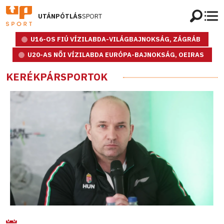
UTÁNPÓTLÁS
SPORT
U16-OS FIÚ VÍZILABDA-VILÁGBAJNOKSÁG, ZÁGRÁB
U20-AS NŐI VÍZILABDA EURÓPA-BAJNOKSÁG, OEIRAS
KERÉKPÁRSPORTOK