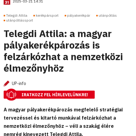
2025-03-21 14:31
Telegdi Attila
kerékpársport
pályakerékpár
utánpótlás
utánpótlássport
Telegdi Attila: a magyar
pályakerékpározás is
felzárkózhat a nemzetközi
élmezőnyhöz
UP-info
IRATKOZZ FEL HÍRLEVELÜNKRE!
A magyar pályakerékpározás megfelelő stratégiai
tervezéssel és kitartó munkával felzárkózhat a
nemzetközi élmezőnyhöz – véli a szakág élére
nemrég kinevezett Telegdi Attila.