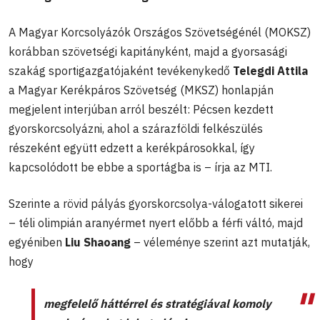
A Magyar Korcsolyázók Országos Szövetségénél (MOKSZ)
korábban szövetségi kapitányként, majd a gyorsasági
szakág sportigazgatójaként tevékenykedő
Telegdi Attila
a Magyar Kerékpáros Szövetség (MKSZ) honlapján
megjelent interjúban arról beszélt: Pécsen kezdett
gyorskorcsolyázni, ahol a szárazföldi felkészülés
részeként együtt edzett a kerékpárosokkal, így
kapcsolódott be ebbe a sportágba is – írja az MTI.
Szerinte a rövid pályás gyorskorcsolya-válogatott sikerei
– téli olimpián aranyérmet nyert előbb a férfi váltó, majd
egyéniben
Liu Shaoang
– véleménye szerint azt mutatják,
hogy
megfelelő háttérrel és stratégiával komoly