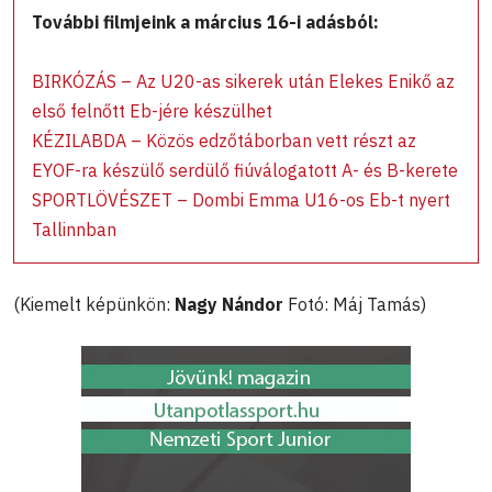
További filmjeink a március 16-i adásból:
BIRKÓZÁS – Az U20-as sikerek után Elekes Enikő az
első felnőtt Eb-jére készülhet
KÉZILABDA – Közös edzőtáborban vett részt az
EYOF-ra készülő serdülő fiúválogatott A- és B-kerete
SPORTLÖVÉSZET – Dombi Emma U16-os Eb-t nyert
Tallinnban
(Kiemelt képünkön:
Nagy Nándor
Fotó: Máj Tamás)