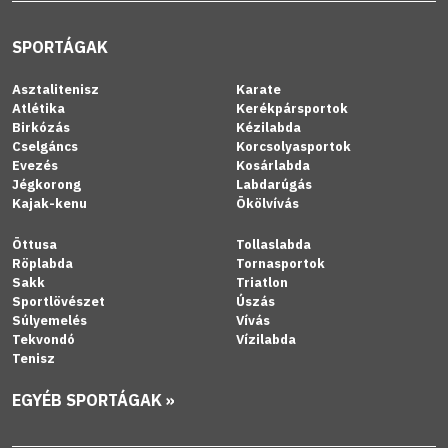
SPORTÁGAK
Asztalitenisz
Karate
Atlétika
Kerékpársportok
Birkózás
Kézilabda
Cselgáncs
Korcsolyasportok
Evezés
Kosárlabda
Jégkorong
Labdarúgás
Kajak-kenu
Ökölvívás
Öttusa
Tollaslabda
Röplabda
Tornasportok
Sakk
Triatlon
Sportlövészet
Úszás
Súlyemelés
Vívás
Tekvondó
Vízilabda
Tenisz
EGYÉB SPORTÁGAK »