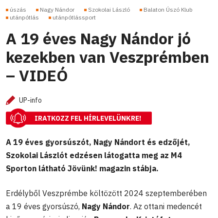
úszás
Nagy Nándor
Szokolai László
Balaton Úszó Klub
utánpótlás
utánpótlássport
A 19 éves Nagy Nándor jó
kezekben van Veszprémben
– VIDEÓ
UP-info
IRATKOZZ FEL HÍRLEVELÜNKRE!
A 19 éves gyorsúszót, Nagy Nándort és edzőjét,
Szokolai Lászlót edzésen látogatta meg az M4
Sporton látható Jövünk! magazin stábja.
Erdélyből Veszprémbe költözött 2024 szeptemberében
a 19 éves gyorsúszó,
Nagy Nándor
. Az ottani medencét