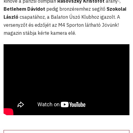
kinőve a párizsi olimpián
Rasovszky Kristófot
arany-,
Betlehem Dávidot
pedig bronzéremhez segítő
Szokolai
László
csapatához, a Balaton Úszó Klubhoz igazolt. A
versenyzőt és edzőjét az M4 Sporton látható Jövünk!
magazin stábja kérte kamera elé.