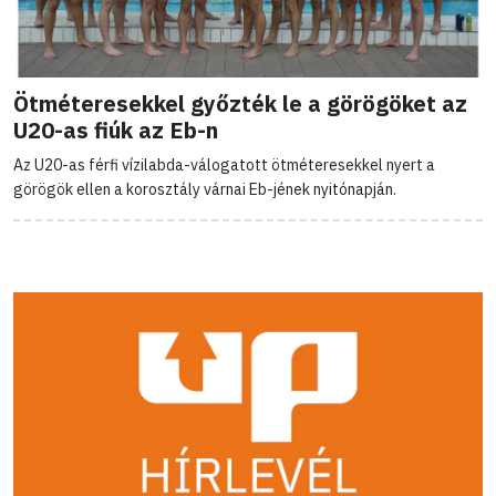
Ötméteresekkel győzték le a görögöket az
U20-as fiúk az Eb-n
Az U20-as férfi vízilabda-válogatott ötméteresekkel nyert a
görögök ellen a korosztály várnai Eb-jének nyitónapján.