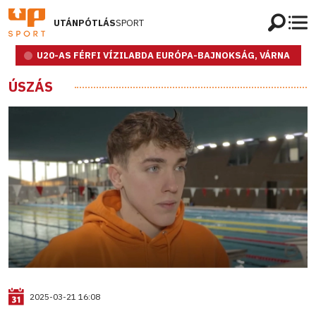
UTÁNPÓTLÁS
SPORT
U20-AS FÉRFI VÍZILABDA EURÓPA-BAJNOKSÁG, VÁRNA
ÚSZÁS
2025-03-21 16:08