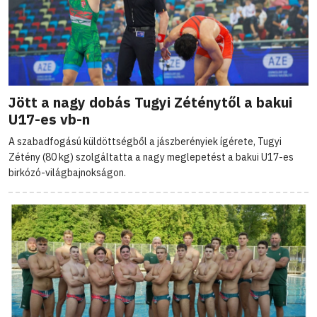
Jött a nagy dobás Tugyi Zéténytől a bakui
U17-es vb-n
A szabadfogású küldöttségből a jászberényiek ígérete, Tugyi
Zétény (80 kg) szolgáltatta a nagy meglepetést a bakui U17-es
birkózó-világbajnokságon.