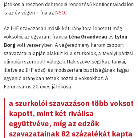
játékos a részben debreceni rendezésű kontinensviadalon
is az év végén – írja az
NSO
.
Az IHF szavazásán másik két irányítóra lehetett még
voksolni, az egyaránt francia
Léna Grandveau
és
Lylou
Borg
volt versenyben. A végeredmény három csoport
szavazatai alapján alakult ki, a szurkolók, a tavalyi párizsi
olimpián szerepelt válogatottak szövetségi kapitányai,
illetve az IHF edzői és módszertani bizottságának tagjai
egyenlő arányban tettek hozzá a voksokhoz. A
Ferencváros 20 éves játékosa
a szurkolói szavazáson több voksot
kapott, mint két riválisa
együttvéve, míg az edzők
szavazatainak 82 százalékát kapta