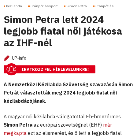
kezilabda
utánpótlássport
Simon Petra
utánpótlás
Simon Petra lett 2024
legjobb fiatal női játékosa
az IHF-nél
UP-info
IRATKOZZ FEL HÍRLEVELÜNKRE!
A Nemzetközi Kézilabda Szövetség szavazásán Simon
Petrát választották meg 2024 legjobb fiatal női
kézilabdázójának.
A magyar női kézilabda-válogatottal Eb-bronzérmes
Simon Petra
az európai szövetségnél (EHF)
már
megkapta
ezt az elismerést, és ő lett a legjobb fiatal