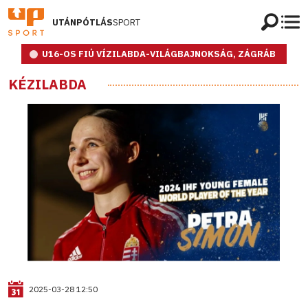
UTÁNPÓTLÁS
SPORT
U16-OS FIÚ VÍZILABDA-VILÁGBAJNOKSÁG, ZÁGRÁB
KÉZILABDA
2025-03-28 12:50