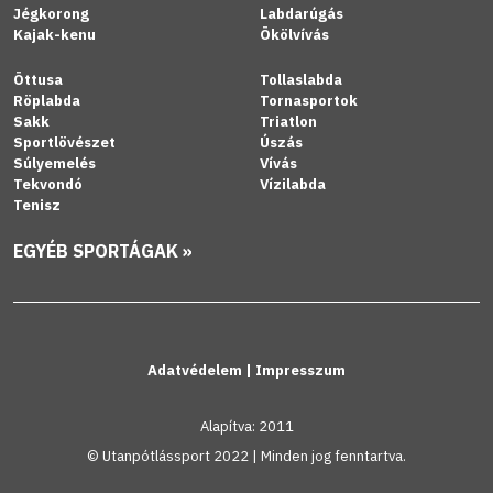
Jégkorong
Labdarúgás
Kajak-kenu
Ökölvívás
Öttusa
Tollaslabda
Röplabda
Tornasportok
Sakk
Triatlon
Sportlövészet
Úszás
Súlyemelés
Vívás
Tekvondó
Vízilabda
Tenisz
EGYÉB SPORTÁGAK »
Adatvédelem
|
Impresszum
Alapítva: 2011
© Utanpótlássport 2022 | Minden jog fenntartva.