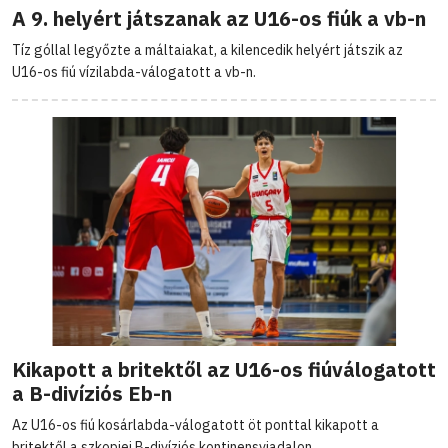
A 9. helyért játszanak az U16-os fiúk a vb-n
Tíz góllal legyőzte a máltaiakat, a kilencedik helyért játszik az
U16-os fiú vízilabda-válogatott a vb-n.
Kikapott a britektől az U16-os fiúválogatott
a B-divíziós Eb-n
Az U16-os fiú kosárlabda-válogatott öt ponttal kikapott a
britektől a szkopjei B-divíziós kontinensviadalon.