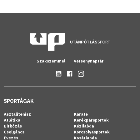
UTÁNPÓTLÁS
SPORT
Szakszemmel
Versenynaptár
SPORTÁGAK
Asztalitenisz
Karate
Atlétika
Kerékpársportok
Birkózás
Kézilabda
Cselgáncs
Korcsolyasportok
Evezés
Kosárlabda