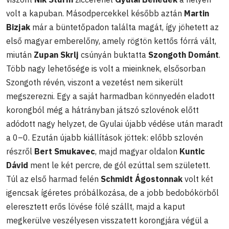
volt a kapuban. Másodpercekkel később aztán
Martin
Bizjak
már a büntetőpadon találta magát, így jöhetett az
első magyar emberelőny, amely rögtön kettős fórrá vált,
miután
Zupan Skrlj
csúnyán buktatta
Szongoth Dománt
.
Több nagy lehetősége is volt a mieinknek, elsősorban
Szongoth révén, viszont a vezetést nem sikerült
megszerezni. Egy a saját harmadban könnyedén eladott
korongból még a hátrányban játszó szlovénok előtt
adódott nagy helyzet, de Gyulai újabb védése után maradt
a 0–0. Ezután újabb kiállítások jöttek: előbb szlovén
részről
Bert Smukavec
, majd magyar oldalon
Kuntic
Dávid
ment le két percre, de gól ezúttal sem született.
Túl az első harmad felén
Schmidt Ágostonnak
volt két
igencsak ígéretes próbálkozása, de a jobb bedobókörből
eleresztett erős lövése fölé szállt, majd a kaput
megkerülve veszélyesen visszatett korongjára végül a