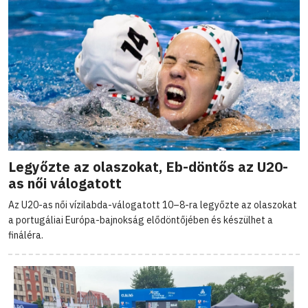
Legyőzte az olaszokat, Eb-döntős az U20-
as női válogatott
Az U20-as női vízilabda-válogatott 10–8-ra legyőzte az olaszokat
a portugáliai Európa-bajnokság elődöntőjében és készülhet a
fináléra.