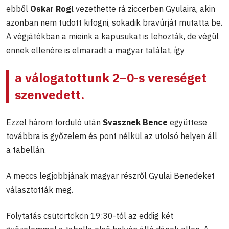
ebből
Oskar Rogl
vezethette rá ziccerben Gyulaira, akin
azonban nem tudott kifogni, sokadik bravúrját mutatta be.
A végjátékban a mieink a kapusukat is lehozták, de végül
ennek ellenére is elmaradt a magyar találat, így
a válogatottunk 2–0-s vereséget
szenvedett.
Ezzel három forduló után
Svasznek Bence
együttese
továbbra is győzelem és pont nélkül az utolsó helyen áll
a tabellán.
A meccs legjobbjának magyar részről Gyulai Benedeket
választották meg.
Folytatás csütörtökön 19:30-tól az eddig két