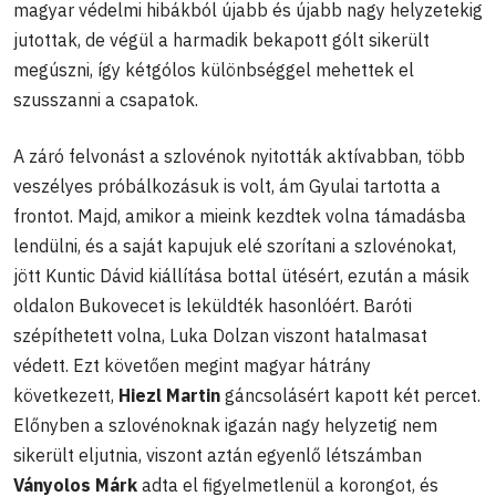
magyar védelmi hibákból újabb és újabb nagy helyzetekig
jutottak, de végül a harmadik bekapott gólt sikerült
megúszni, így kétgólos különbséggel mehettek el
szusszanni a csapatok.
A záró felvonást a szlovénok nyitották aktívabban, több
veszélyes próbálkozásuk is volt, ám Gyulai tartotta a
frontot. Majd, amikor a mieink kezdtek volna támadásba
lendülni, és a saját kapujuk elé szorítani a szlovénokat,
jött Kuntic Dávid kiállítása bottal ütésért, ezután a másik
oldalon Bukovecet is leküldték hasonlóért. Baróti
szépíthetett volna, Luka Dolzan viszont hatalmasat
védett. Ezt követően megint magyar hátrány
következett,
Hiezl Martin
gáncsolásért kapott két percet.
Előnyben a szlovénoknak igazán nagy helyzetig nem
sikerült eljutnia, viszont aztán egyenlő létszámban
Ványolos Márk
adta el figyelmetlenül a korongot, és