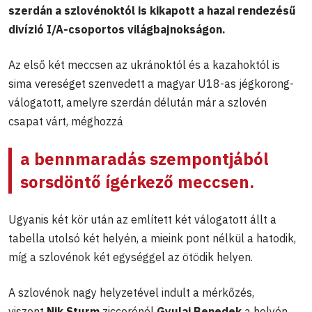
szerdán a szlovénoktól is kikapott a hazai rendezésű
divízió I/A-csoportos világbajnokságon.
Az első két meccsen az ukránoktól és a kazahoktól is
sima vereséget szenvedett a magyar U18-as jégkorong-
válogatott, amelyre szerdán délután már a szlovén
csapat várt, méghozzá
a bennmaradás szempontjából
sorsdöntő ígérkező meccsen.
Ugyanis két kör után az említett két válogatott állt a
tabella utolsó két helyén, a mieink pont nélkül a hatodik,
míg a szlovénok két egységgel az ötödik helyen.
A szlovénok nagy helyzetével indult a mérkőzés,
viszont
Nik Sturm
ziccerénél
Gyulai Benedek
a helyén