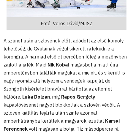
Fotó: Vörös Dávid/MJSZ
A szünet után a szlovénok előtt adódott az első komoly
lehetőség, de Gyulainak végül sikerült ráfeküdnie a
korongra. A harmad első öt percében főleg a mezőnyben
zajlott a játék. Majd
Nik Kobal
magasbotja miatt újra
emberelőnyben találták magukat a mieink, és sikerült is
nagy nyomás alá helyezni a vendégek kapuját, de
Szongoth kísérletét bravúrral hárította az ellenfél
hálóőre,
Luka Dolzan
, míg
Rapos Gergely
kapáslövésénél nagyot blokkoltak a szlovén védők. A
szlovén kiállítás lejárta után szinte azonnal
emberhátrányba kerültek a magyarok, ezúttal
Karsai
Ferencnek
volt magasan a botja. Tíz másodpercre rá