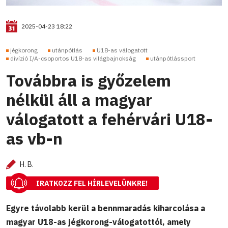
2025-04-23 18:22
jégkorong
utánpótlás
U18-as válogatott
divízió I/A-csoportos U18-as világbajnokság
utánpótlássport
Továbbra is győzelem
nélkül áll a magyar
válogatott a fehérvári U18-
as vb-n
H. B.
IRATKOZZ FEL HÍRLEVELÜNKRE!
Egyre távolabb kerül a bennmaradás kiharcolása a
magyar U18-as jégkorong-válogatottól, amely