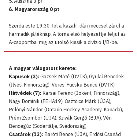
5. Ausztria 3 pt
6. Magyarország 0 pt
Szerda este 19:30-tól a kazah–dán meccsel zárul a
harmadik játéknap. A torna első helyezettje feljut az
A-csoportba, míg az utolsó kiesik a divízió I/B-be.
A magyar válogatott kerete:
Kapusok
(3):
Gazsek Máté (DVTK), Gyulai Benedek
(Ilves, Finnország), Veres-Fucsku Bence (DVTK)
Hátvédek
(7):
Karsai Ferenc (Jokerit, Finnország),
Nagy Dominik (FEHA19), Osztoics Márk (ÚJA),
Polónyi Nándor (Ontario Hockey Academy, Kanada),
Prém Zsombor (ÚJA), Szivák Gergő (BJA), Vén
Bendegúz (Södertälje, Svédország)
Csatárok
(13):
Baróti Bence (ÚJA), Erdősi Csanád