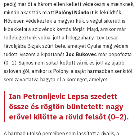
pedig már öt a három ellen kellett védekezni a mieinknek,
miután akasztás miatt
Polónyi Nándort
is leküldték.
Hősiesen védekeztek a magyar fiúk, s végül sikerült is
kibekkelni a szlovénok kettős fórját. Majd, amikor már
fellélegeztünk volna, jött a hidegzuhany: Lev Lesar
távolijába Bizjak szúrt bele, amelyet Gyulai még védeni
tudott, viszont a kipattanót
Joc Bukovec
már bepofozta
(0–1). Sajnos nem sokat kellett várni, és jött az újabb
szlovén gól, amikor is Polónyi a saját harmadban senkitől
sem zavartatva hagyta el a korongot, amelyet
Ian Petronijevic Lepsa
szedett
össze és rögtön büntetett: nagy
erővel kilőtte a rövid felsőt (0–2).
A harmad utolsó perceiben sem lassított a rivális, a