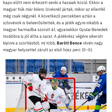
kapu előtt nem érkezett senki a hazaiak közül. Ekkor a
magyar fiúk már kilenc lövésnél jártak, mikor az ellenfél
még csak négynél. A következő percekben aztán a
szlovénok is beleerősítettek, és a játék egyre inkább a
magyar harmadba szorult át, ugyanakkor Gyulai Benedek
továbbra is jól állta a sarat. A játékrész végére sikerült
kijönni a szorításból, mi több,
Baróti Bence
révén nagy
magyar helyzettel zárult az első húsz perc (0–0).