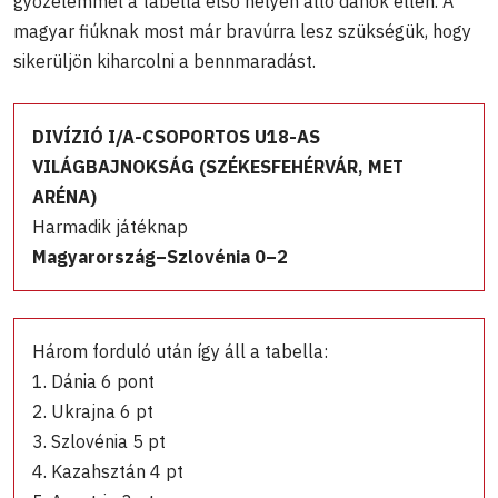
győzelemmel a tabella első helyén álló dánok ellen. A
magyar fiúknak most már bravúrra lesz szükségük, hogy
sikerüljön kiharcolni a bennmaradást.
DIVÍZIÓ I/A-CSOPORTOS U18-AS
VILÁGBAJNOKSÁG (SZÉKESFEHÉRVÁR, MET
ARÉNA)
Harmadik játéknap
Magyarország–Szlovénia 0–2
Három forduló után így áll a tabella:
1. Dánia 6 pont
2. Ukrajna 6 pt
3. Szlovénia 5 pt
4. Kazahsztán 4 pt