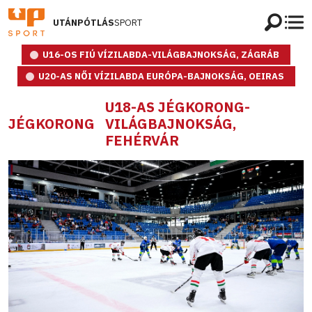
UTÁNPÓTLÁS
SPORT
U16-OS FIÚ VÍZILABDA-VILÁGBAJNOKSÁG, ZÁGRÁB
U20-AS NŐI VÍZILABDA EURÓPA-BAJNOKSÁG, OEIRAS
U18-AS JÉGKORONG-
JÉGKORONG
VILÁGBAJNOKSÁG,
FEHÉRVÁR