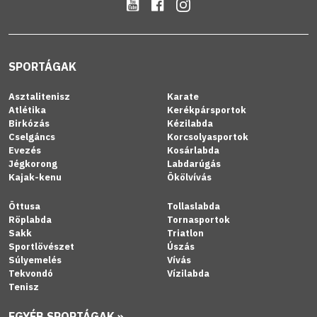
SPORTÁGAK
Asztalitenisz
Karate
Atlétika
Kerékpársportok
Birkózás
Kézilabda
Cselgáncs
Korcsolyasportok
Evezés
Kosárlabda
Jégkorong
Labdarúgás
Kajak-kenu
Ökölvívás
Öttusa
Tollaslabda
Röplabda
Tornasportok
Sakk
Triatlon
Sportlövészet
Úszás
Súlyemelés
Vívás
Tekvondó
Vízilabda
Tenisz
EGYÉB SPORTÁGAK »