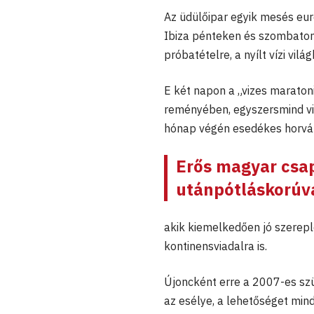
Az üdülőipar egyik mesés eur
Ibiza pénteken és szombaton 
próbatételre, a nyílt vízi vi
E két napon a „vizes maraton
reményében, egyszersmind viz
hónap végén esedékes horvát
Erős magyar csapa
utánpótláskorúv
akik kiemelkedően jó szerepl
kontinensviadalra is.
Újoncként erre a 2007-es sz
az esélye, a lehetőséget mi