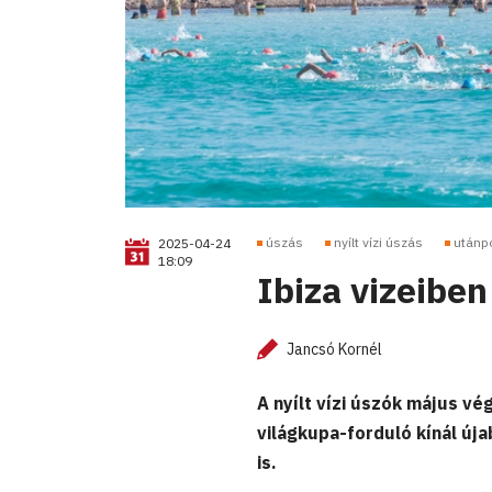
úszás
nyílt vízi úszás
utánp
2025-04-24
18:09
Ibiza vizeiben
Jancsó Kornél
A nyílt vízi úszók május vé
világkupa-forduló kínál új
is.