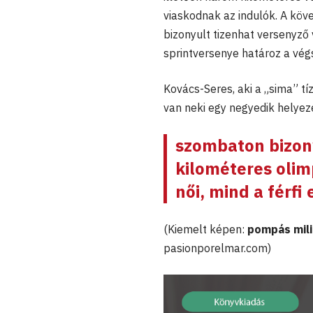
viaskodnak az indulók. A kö
bizonyult tizenhat versenyző
sprintversenye határoz a vég
Kovács-Seres, aki a „sima” t
van neki egy negyedik helyezé
szombaton bizony
kilométeres olim
női, mind a férfi
(Kiemelt képen:
pompás mili
pasionporelmar.com)