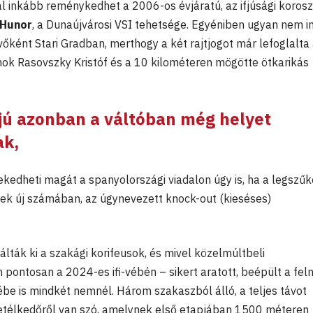
ál inkább reménykedhet a 2006-os évjáratú, az ifjúsági korosz
 Hunor
, a Dunaújvárosi VSI tehetsége. Egyéniben ugyan nem i
őként Stari Gradban, merthogy a két rajtjogot már lefoglalta
jnok Rasovszky Kristóf és a 10 kilométeren mögötte ötkarikás
fjú azonban a váltóban még helyet
ak
,
kedheti magát a spanyolországi viadalon úgy is, ha a legszű
ziek új számában, az úgynevezett knock-out (kieséses)
lták ki a szakági korifeusok, és mivel közelmúltbeli
ontosan a 2024-es ifi-vébén – sikert aratott, beépült a fel
e is mindkét nemnél. Három szakaszból álló, a teljes távot
vetélkedőről van szó, amelynek első etapjában 1500 méteren