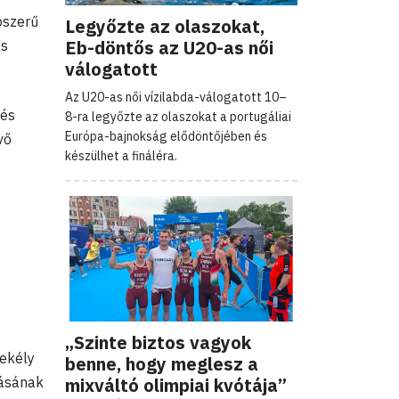
pszerű
Legyőzte az olaszokat,
Eb-döntős az U20-as női
es
válogatott
Az U20-as női vízilabda-válogatott 10–
zés
8-ra legyőzte az olaszokat a portugáliai
Európa-bajnokság elődöntőjében és
vő
készülhet a fináléra.
„Szinte biztos vagyok
sekély
benne, hogy meglesz a
mixváltó olimpiai kvótája”
lásának