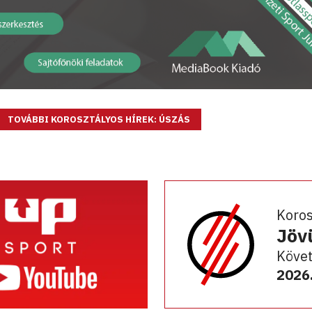
TOVÁBBI KOROSZTÁLYOS HÍREK: ÚSZÁS
Koro
Jöv
Követ
2026.