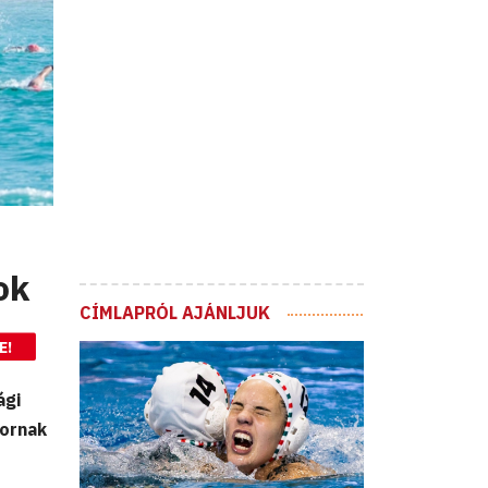
ok
CÍMLAPRÓL AJÁNLJUK
E!
ági
nornak