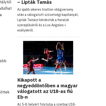
– Lipták Tamás
tálytól
ndulhat
Az újabb sikeres triatlon-világverseny
 a
után a válogatott szövetségi kapitányát,
Lipták Tamást kérdeztük a fiatalok
szerepléséről és a Los Angeles-i
esélyekről.
kebb
Kikapott a
negyeddöntőben a magyar
válogatott az U18-as fiú
nőttek
Eb-n
Az 5-8. helyért folytatja a szerbiai U18-