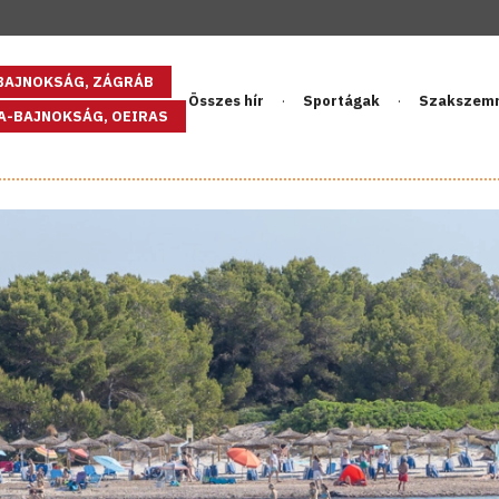
GBAJNOKSÁG, ZÁGRÁB
Összes hír
Sportágak
Szakszem
PA-BAJNOKSÁG, OEIRAS