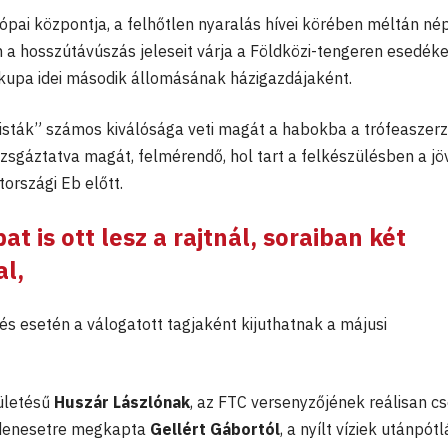
ópai központja, a felhőtlen nyaralás hívei körében méltán né
a hosszútávúszás jeleseit várja a Földközi-tengeren esedék
lágkupa idei második állomásának házigazdájaként.
isták” számos kiválósága veti magát a habokba a trófeaszer
sgáztatva magát, felmérendő, hol tart a felkészülésben a jö
országi Eb előtt.
t is ott lesz a rajtnál, soraiban két
al
,
és esetén a válogatott tagjaként kijuthatnak a májusi
ületésű
Huszár Lászlónak
, az FTC versenyzőjének reálisan c
ndenesetre megkapta
Gellért Gábortól
, a nyílt víziek utánpót