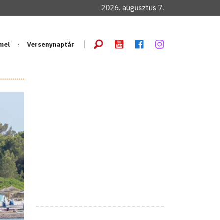
2026. augusztus 7.
mel
Versenynaptár