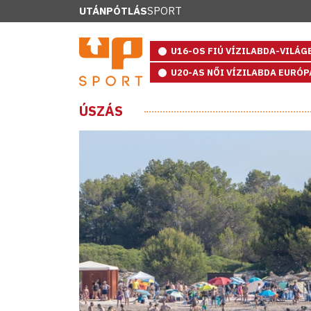
UTÁNPÓTLÁS
SPORT
U16-OS FIÚ VÍZILABDA-VILÁ
U20-AS NŐI VÍZILABDA EURÓ
ÚSZÁS