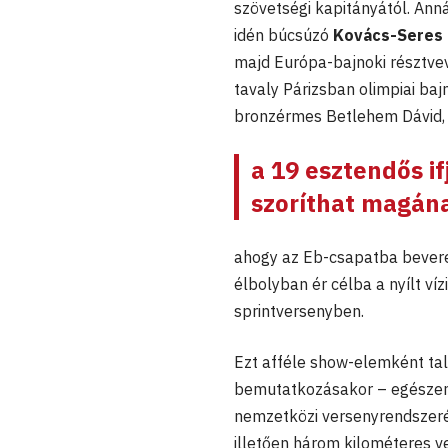
szövetségi kapitányától. Ann
idén búcsúzó
Kovács-Seres
majd Európa-bajnoki résztvev
tavaly Párizsban olimpiai ba
bronzérmes Betlehem Dávid,
a 19 esztendős i
szoríthat magán
ahogy az Eb-csapatba bevere
élbolyban ér célba a nyílt ví
sprintversenyben.
Ezt afféle show-elemként talá
bemutatkozásakor – egészen p
nemzetközi versenyrendszeréb
illetően három kilométeres 