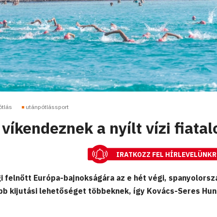
ótlás
utánpótlássport
 víkendeznek a nyílt vízi fiatal
IRATKOZZ FEL HÍRLEVELÜNKR
gi felnőtt Európa-bajnokságára az e hét végi, spanyolorsz
abb kijutási lehetőséget többeknek, így Kovács-Seres Hu