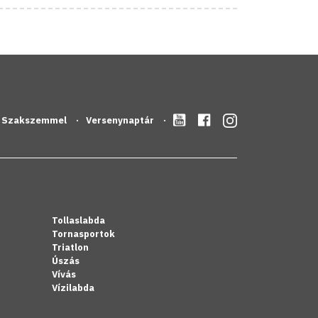
Szakszemmel
Versenynaptár
Tollaslabda
Tornasportok
Triatlon
Úszás
Vívás
Vízilabda