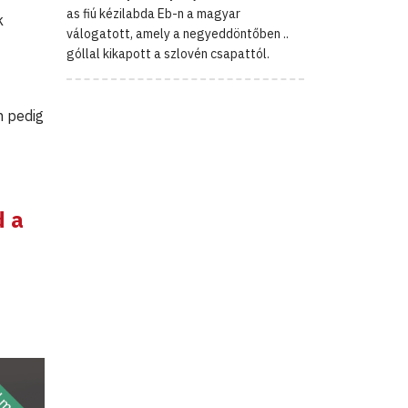
as fiú kézilabda Eb-n a magyar
k
válogatott, amely a negyeddöntőben ..
góllal kikapott a szlovén csapattól.
n pedig
d a