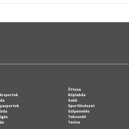
Öttusa
ársportok
Röplabda
bda
Sakk
lyasportok
Sportlövészet
abda
Súlyemelés
úgás
Tekvondó
ás
Tenisz