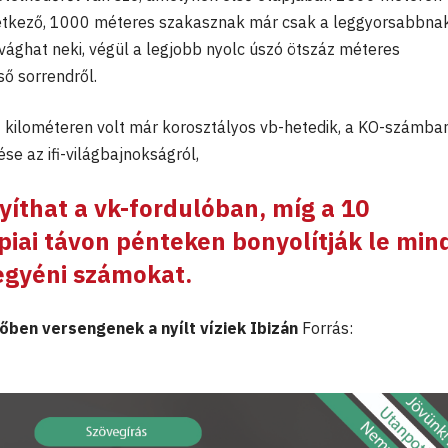
vetkező, 1000 méteres szakasznak már csak a leggyorsabbna
 vághat neki, végül a legjobb nyolc úszó ötszáz méteres
ső sorrendről.
íz kilométeren volt már korosztályos vb-hetedik, a KO-számba
se az ifi-világbajnokságról,
íthat a vk-fordulóban, míg a 10
piai távon pénteken bonyolítják le min
 egyéni számokat.
őben versengenek a nyílt víziek Ibizán
Forrás: