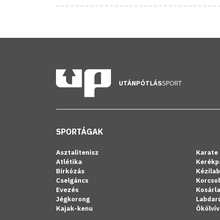
UTÁNPÓTLÁS
SPORT
SPORTÁGAK
Asztalitenisz
Karate
Atlétika
Kerékp
Birkózás
Kézila
Cselgáncs
Korcso
Evezés
Kosárl
Jégkorong
Labdar
Kajak-kenu
Ökölvív