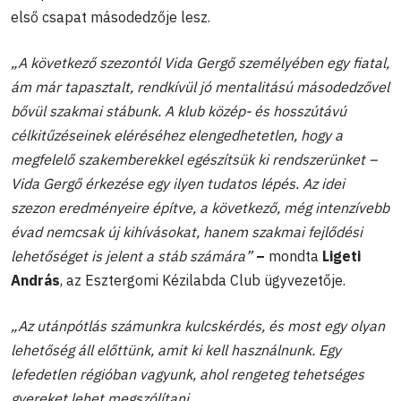
első csapat másodedzője lesz.
„A következő szezontól Vida Gergő személyében egy fiatal,
ám már tapasztalt, rendkívül jó mentalitású másodedzővel
bővül szakmai stábunk. A klub közép- és hosszútávú
célkitűzéseinek eléréséhez elengedhetetlen, hogy a
megfelelő szakemberekkel egészítsük ki rendszerünket –
Vida Gergő érkezése egy ilyen tudatos lépés. Az idei
szezon eredményeire építve, a következő, még intenzívebb
évad nemcsak új kihívásokat, hanem szakmai fejlődési
lehetőséget is jelent a stáb számára”
–
mondta
Ligeti
András
, az Esztergomi Kézilabda Club ügyvezetője.
„Az utánpótlás számunkra kulcskérdés, és most egy olyan
lehetőség áll előttünk, amit ki kell használnunk. Egy
lefedetlen régióban vagyunk, ahol rengeteg tehetséges
gyereket lehet megszólítani.