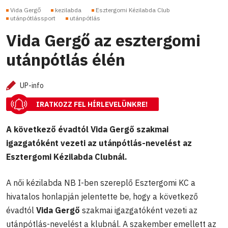
Vida Gergő
kezilabda
Esztergomi Kézilabda Club
utánpótlássport
utánpótlás
Vida Gergő az esztergomi
utánpótlás élén
UP-info
IRATKOZZ FEL HÍRLEVELÜNKRE!
A következő évadtól Vida Gergő szakmai
igazgatóként vezeti az utánpótlás-nevelést az
Esztergomi Kézilabda Clubnál.
A női kézilabda NB I-ben szereplő Esztergomi KC a
hivatalos honlapján jelentette be, hogy a következő
évadtól
Vida Gergő
szakmai igazgatóként vezeti az
utánpótlás-nevelést a klubnál. A szakember emellett az