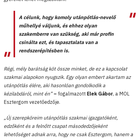
A célunk, hogy komoly utánpótlás-nevelő
műhellyé váljunk, és ehhez olyan
szakemberre van szükség, aki már profin
csinálta ezt, és tapasztalata van a
rendszerépítésben is.
Régi, mély barátság köt össze minket, de ez a kapcsolat
szakmai alapokon nyugszik. Egy olyan embert akartam az
utánpótlás élére, aki hasonlóan gondolkodik a
kézilabdáról, mint én”
–
fogalmazott
Elek Gábor
, a MOL
Esztergom vezetőedzője.
„Új szerepköreim utánpótlás szakmai igazgatóként,
edzőként és a felnőtt csapat másodedzőjeként
lehetőséget adnak arra, hogy ne csak Esztergom, hanem a