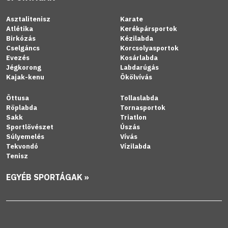
Asztalitenisz
Karate
Atlétika
Kerékpársportok
Birkózás
Kézilabda
Cselgáncs
Korcsolyasportok
Evezés
Kosárlabda
Jégkorong
Labdarúgás
Kajak-kenu
Ökölvívás
Öttusa
Tollaslabda
Röplabda
Tornasportok
Sakk
Triatlon
Sportlövészet
Úszás
Súlyemelés
Vívás
Tekvondó
Vízilabda
Tenisz
EGYÉB SPORTÁGAK »