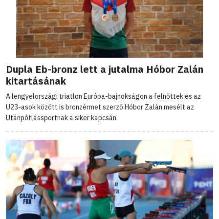
Dupla Eb-bronz lett a jutalma Hóbor Zalán
kitartásának
A lengyelországi triatlon Európa-bajnokságon a felnőttek és az
U23-asok között is bronzérmet szerző Hóbor Zalán mesélt az
Utánpótlássportnak a siker kapcsán.