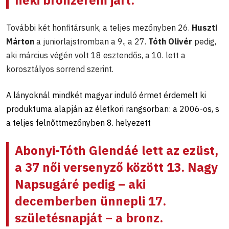
További két honfitársunk, a teljes mezőnyben 26.
Huszti
Márton
a juniorlajstromban a 9., a 27.
Tóth Olivér
pedig,
aki március végén volt 18 esztendős, a 10. lett a
korosztályos sorrend szerint.
A lányoknál mindkét magyar induló érmet érdemelt ki
produktuma alapján az életkori rangsorban: a 2006-os, s
a teljes felnőttmezőnyben 8. helyezett
Abonyi-Tóth Glendáé
lett az ezüst,
a 37 női versenyző között 13.
Nagy
Napsugáré
pedig – aki
decemberben ünnepli 17.
születésnapját – a bronz.