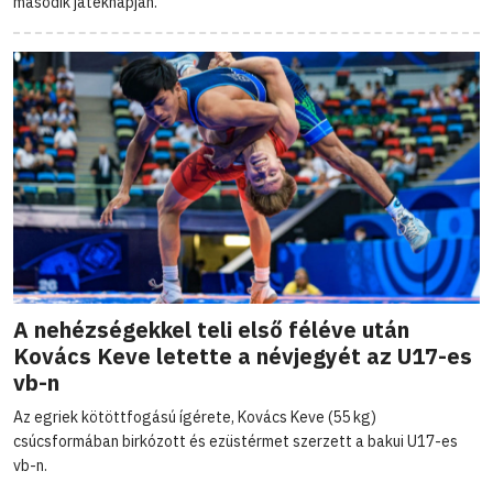
második játéknapján.
A nehézségekkel teli első féléve után
Kovács Keve letette a névjegyét az U17-es
vb-n
Az egriek kötöttfogású ígérete, Kovács Keve (55 kg)
csúcsformában birkózott és ezüstérmet szerzett a bakui U17-es
vb-n.