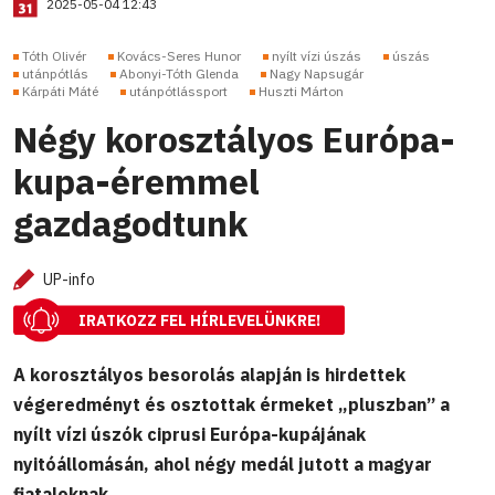
2025-05-04 12:43
Tóth Olivér
Kovács-Seres Hunor
nyílt vízi úszás
úszás
utánpótlás
Abonyi-Tóth Glenda
Nagy Napsugár
Kárpáti Máté
utánpótlássport
Huszti Márton
Négy korosztályos Európa-
kupa-éremmel
gazdagodtunk
UP-info
IRATKOZZ FEL HÍRLEVELÜNKRE!
A korosztályos besorolás alapján is hirdettek
végeredményt és osztottak érmeket „pluszban” a
nyílt vízi úszók ciprusi Európa-kupájának
nyitóállomásán, ahol négy medál jutott a magyar
fiataloknak.