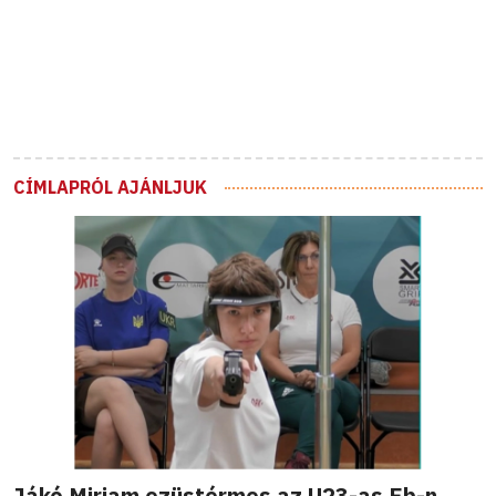
CÍMLAPRÓL AJÁNLJUK
Jákó Miriam ezüstérmes az U23-as Eb-n