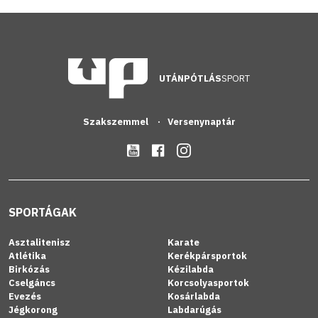
UTÁNPÓTLÁS
SPORT
Szakszemmel
Versenynaptár
SPORTÁGAK
Asztalitenisz
Karate
Atlétika
Kerékpársportok
Birkózás
Kézilabda
Cselgáncs
Korcsolyasportok
Evezés
Kosárlabda
Jégkorong
Labdarúgás