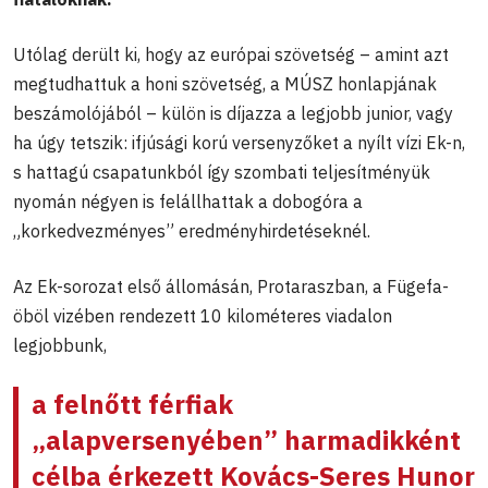
Utólag derült ki, hogy az európai szövetség – amint azt
megtudhattuk a honi szövetség, a MÚSZ honlapjának
beszámolójából – külön is díjazza a legjobb junior, vagy
ha úgy tetszik: ifjúsági korú versenyzőket a nyílt vízi Ek-n,
s hattagú csapatunkból így szombati teljesítményük
nyomán négyen is felállhattak a dobogóra a
„korkedvezményes” eredményhirdetéseknél.
Az Ek-sorozat első állomásán, Protaraszban, a Fügefa-
öböl vizében rendezett 10 kilométeres viadalon
legjobbunk,
a felnőtt férfiak
„alapversenyében” harmadikként
célba érkezett
Kovács-Seres Hunor