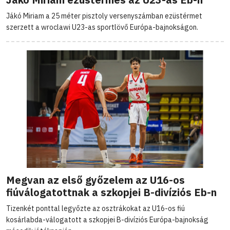
Jákó Miriam a 25 méter pisztoly versenyszámban ezüstérmet
szerzett a wroclawi U23-as sportlövő Európa-bajnokságon.
Megvan az első győzelem az U16-os
fiúválogatottnak a szkopjei B-divíziós Eb-n
Tizenkét ponttal legyőzte az osztrákokat az U16-os fiú
kosárlabda-válogatott a szkopjei B-divíziós Európa-bajnokság