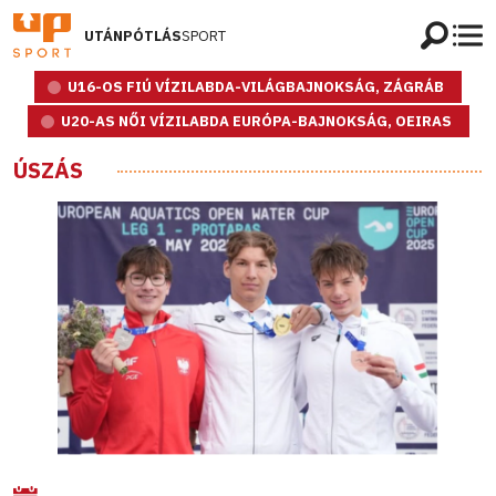
UTÁNPÓTLÁS
SPORT
U16-OS FIÚ VÍZILABDA-VILÁGBAJNOKSÁG, ZÁGRÁB
U20-AS NŐI VÍZILABDA EURÓPA-BAJNOKSÁG, OEIRAS
ÚSZÁS