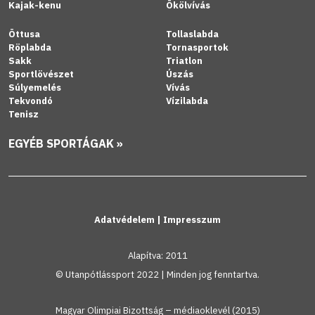
Kajak-kenu
Ökölvívás
Öttusa
Tollaslabda
Röplabda
Tornasportok
Sakk
Triatlon
Sportlövészet
Úszás
Súlyemelés
Vívás
Tekvondó
Vízilabda
Tenisz
EGYÉB SPORTÁGAK »
Adatvédelem
|
Impresszum
Alapítva: 2011
© Utanpótlássport 2022 | Minden jog fenntartva.
Magyar Olimpiai Bizottság – médiaoklevél (2015)