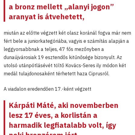
a bronz mellett „alanyi jogon”
aranyat is átvehetett,
miután az előtte végzett két olasz koránál fogva már nem
fért bele a juniorkategóriába, vagyis e számítás alapján a
leggyorsabbnak a teljes, 47 fős mezőnyben a
dunaújvárosiak 19 esztendős kitűnősége bizonyult. Az
utolsó utánpótlásévét töltő Kovács-Seres ily módon két
medál tulajdonosaként térhetett haza Ciprusról.
A viadalon eredendően 17.-ként végzett
Kárpáti Máté
, aki novemberben
lesz 17 éves,
a korlistán a
harmadik legfiatalabb volt, így
neki bronzérem járt
.