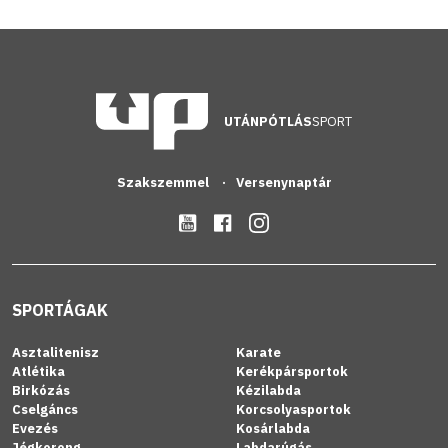
UTÁNPÓTLÁS
SPORT
Szakszemmel
Versenynaptár
SPORTÁGAK
Asztalitenisz
Karate
Atlétika
Kerékpársportok
Birkózás
Kézilabda
Cselgáncs
Korcsolyasportok
Evezés
Kosárlabda
Jégkorong
Labdarúgás