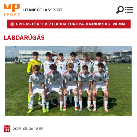
UTÁNPÓTLÁS
SPORT
U20-AS FÉRFI VÍZILABDA EURÓPA-BAJNOKSÁG, VÁRNA
LABDARÚGÁS
2025-05-06 18:55