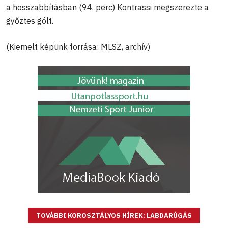
a hosszabbításban (94. perc) Kontrassi megszerezte a
győztes gólt.
(Kiemelt képünk forrása: MLSZ, archív)
TOVÁBBI KOROSZTÁLYOS HÍREK: LABDARÚGÁS