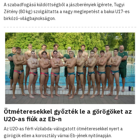
A szabadfogású küldöttségből a jászberényiek ígérete, Tugyi
Zétény (80 kg) szolgáltatta a nagy meglepetést a bakui U17-es
birkózó-világbajnokságon.
Ötméteresekkel győzték le a görögöket az
U20-as fiúk az Eb-n
Az U20-as férfi vízilabda-válogatott ötméteresekkel nyert a
görögök ellen a korosztály várnai Eb-jének nyitónapján.