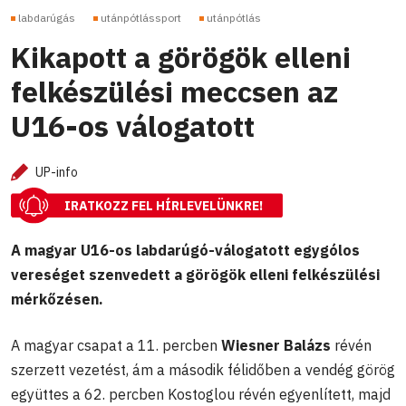
labdarúgás
utánpótlássport
utánpótlás
Kikapott a görögök elleni
felkészülési meccsen az
U16-os válogatott
UP-info
IRATKOZZ FEL HÍRLEVELÜNKRE!
A magyar U16-os labdarúgó-válogatott egygólos
vereséget szenvedett a görögök elleni felkészülési
mérkőzésen.
A magyar csapat a 11. percben
Wiesner Balázs
révén
szerzett vezetést, ám a második félidőben a vendég görög
együttes a 62. percben Kostoglou révén egyenlített, majd