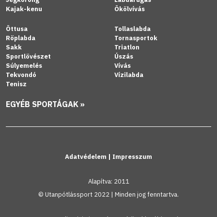
Kajak-kenu
Ökölvívás
Öttusa
Tollaslabda
Röplabda
Tornasportok
Sakk
Triatlon
Sportlövészet
Úszás
Súlyemelés
Vívás
Tekvondó
Vízilabda
Tenisz
EGYÉB SPORTÁGAK »
Adatvédelem
|
Impresszum
Alapítva: 2011
© Utanpótlássport 2022 | Minden jog fenntartva.