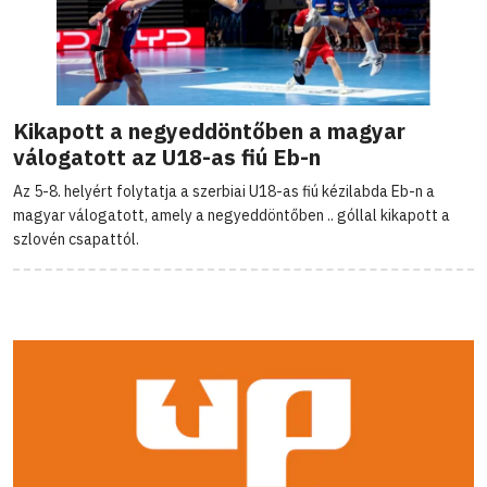
Kikapott a negyeddöntőben a magyar
válogatott az U18-as fiú Eb-n
Az 5-8. helyért folytatja a szerbiai U18-as fiú kézilabda Eb-n a
magyar válogatott, amely a negyeddöntőben .. góllal kikapott a
szlovén csapattól.