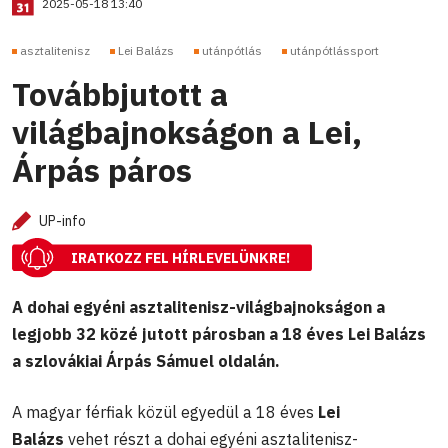
2025-05-18 13:40
asztalitenisz
Lei Balázs
utánpótlás
utánpótlássport
Továbbjutott a
világbajnokságon a Lei,
Árpás páros
UP-info
IRATKOZZ FEL HÍRLEVELÜNKRE!
A dohai egyéni asztalitenisz-világbajnokságon a
legjobb 32 közé jutott párosban a 18 éves Lei Balázs
a szlovákiai Árpás Sámuel oldalán.
A magyar férfiak közül egyedül a 18 éves
Lei
Balázs
vehet részt a dohai egyéni asztalitenisz-