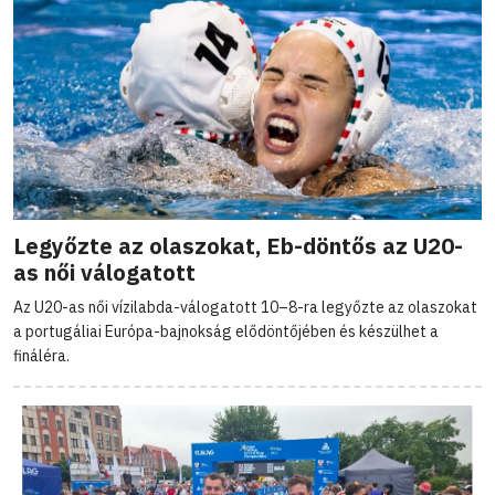
Legyőzte az olaszokat, Eb-döntős az U20-
as női válogatott
Az U20-as női vízilabda-válogatott 10–8-ra legyőzte az olaszokat
a portugáliai Európa-bajnokság elődöntőjében és készülhet a
fináléra.