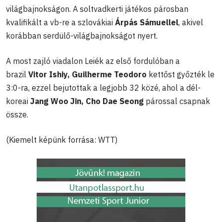
világbajnokságon. A soltvadkerti játékos párosban
kvalifikált a vb-re a szlovákiai
Árpás Sámuellel
, akivel
korábban serdülő-világbajnokságot nyert.
A most zajló viadalon Leiék az első fordulóban a
brazil
Vitor Ishiy, Guilherme Teodoro
kettőst győzték le
3:0-ra, ezzel bejutottak a legjobb 32 közé, ahol a dél-
koreai
Jang Woo Jin, Cho Dae Seong
párossal csapnak
össze.
(Kiemelt képünk forrása: WTT)