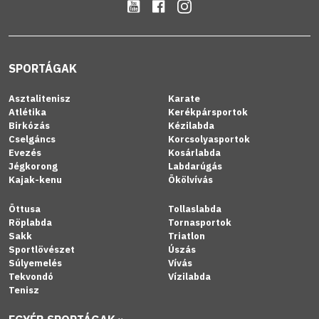
SPORTÁGAK
Asztalitenisz
Karate
Atlétika
Kerékpársportok
Birkózás
Kézilabda
Cselgáncs
Korcsolyasportok
Evezés
Kosárlabda
Jégkorong
Labdarúgás
Kajak-kenu
Ökölvívás
Öttusa
Tollaslabda
Röplabda
Tornasportok
Sakk
Triatlon
Sportlövészet
Úszás
Súlyemelés
Vívás
Tekvondó
Vízilabda
Tenisz