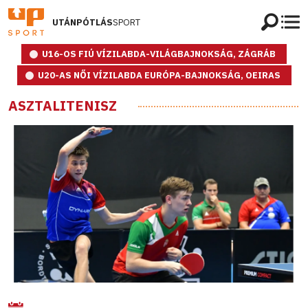
UTÁNPÓTLÁS
SPORT
U16-OS FIÚ VÍZILABDA-VILÁGBAJNOKSÁG, ZÁGRÁB
U20-AS NŐI VÍZILABDA EURÓPA-BAJNOKSÁG, OEIRAS
ASZTALITENISZ