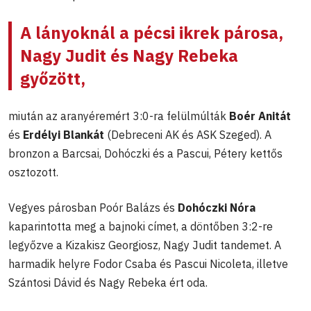
A lányoknál a pécsi ikrek párosa,
Nagy Judit és Nagy Rebeka
győzött,
miután az aranyéremért 3:0-ra felülmúlták
Boér Anitát
és
Erdélyi Blankát
(Debreceni AK és ASK Szeged). A
bronzon a Barcsai, Dohóczki és a Pascui, Pétery kettős
osztozott.
Vegyes párosban Poór Balázs és
Dohóczki Nóra
kaparintotta meg a bajnoki címet, a döntőben 3:2-re
legyőzve a Kizakisz Georgiosz, Nagy Judit tandemet. A
harmadik helyre Fodor Csaba és Pascui Nicoleta, illetve
Szántosi Dávid és Nagy Rebeka ért oda.