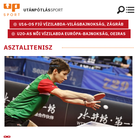
UTÁNPÓTLÁS
SPORT
U16-OS FIÚ VÍZILABDA-VILÁGBAJNOKSÁG, ZÁGRÁB
U20-AS NŐI VÍZILABDA EURÓPA-BAJNOKSÁG, OEIRAS
ASZTALITENISZ