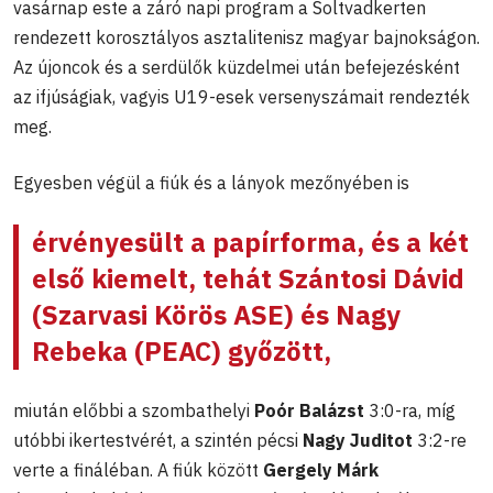
vasárnap este a záró napi program a Soltvadkerten
rendezett korosztályos asztalitenisz magyar bajnokságon.
Az újoncok és a serdülők küzdelmei után befejezésként
az ifjúságiak, vagyis U19-esek versenyszámait rendezték
meg.
Egyesben végül a fiúk és a lányok mezőnyében is
érvényesült a papírforma, és a két
első kiemelt, tehát
Szántosi Dávid
(Szarvasi Körös ASE) és
Nagy
Rebeka
(PEAC) győzött,
miután előbbi a szombathelyi
Poór Balázst
3:0-ra, míg
utóbbi ikertestvérét, a szintén pécsi
Nagy Juditot
3:2-re
verte a fináléban. A fiúk között
Gergely Márk