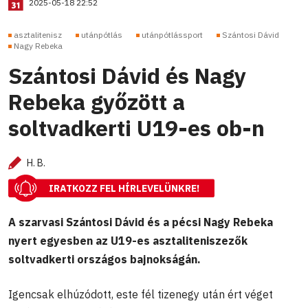
2025-05-18 22:52
asztalitenisz
utánpótlás
utánpótlássport
Szántosi Dávid
Nagy Rebeka
Szántosi Dávid és Nagy
Rebeka győzött a
soltvadkerti U19-es ob-n
H. B.
IRATKOZZ FEL HÍRLEVELÜNKRE!
A szarvasi Szántosi Dávid és a pécsi Nagy Rebeka
nyert egyesben az U19-es asztaliteniszezők
soltvadkerti országos bajnokságán.
Igencsak elhúzódott, este fél tizenegy után ért véget