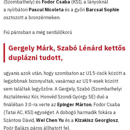
(Szombathely) és
Fodor Csaba
(KSI), a lányoknál
a nyírbátori
Pascui Nicoleta
és a győri
Barcsai Sophie
osztozott a bronzérmeken.
Fiú párosban a még serdülőkorú
Gergely Márk, Szabó Lénárd kettős
duplázni tudott,
ugyanis azok után, hogy szombaton az U15-ösök között a
legjobbnak bizonyultak, vasárnap az U19-esek között
sem találtak legyőzőre. A Gergely, Szabó (Szombathelyi
Asztalitenisz Kör, Honvéd Szondi György SE) duó a
fináléban 3:0-ra verte az
Epinger Márton
, Fodor Csaba
(Tatai AC, KSI) egységet. A dobogó harmadik fokára a
Szántosi Dávid,
Wei Chen Yu
és a
Kizakisz Georgiosz
,
Poór Balázs páros állhatott fel.