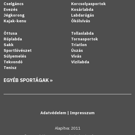
Cselgáncs
Korcsolyasportok
Evezés
Kosárlabda
Jégkorong
Labdarúgás
Kajak-kenu
Ökölvívás
Öttusa
Tollaslabda
Röplabda
Tornasportok
Sakk
Triatlon
Sportlövészet
Úszás
Súlyemelés
Vívás
Tekvondó
Vízilabda
Tenisz
EGYÉB SPORTÁGAK »
Adatvédelem
|
Impresszum
Alapítva: 2011