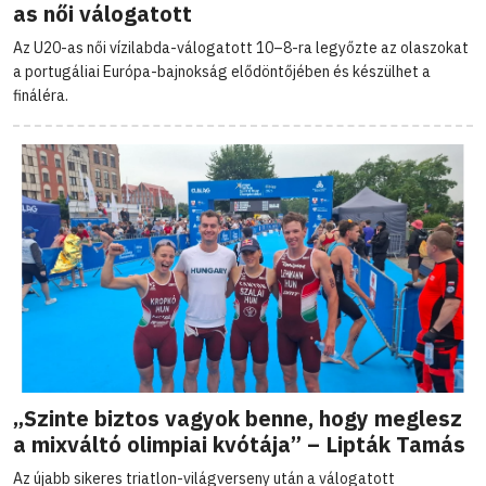
as női válogatott
Az U20-as női vízilabda-válogatott 10–8-ra legyőzte az olaszokat
a portugáliai Európa-bajnokság elődöntőjében és készülhet a
fináléra.
„Szinte biztos vagyok benne, hogy meglesz
a mixváltó olimpiai kvótája” – Lipták Tamás
Az újabb sikeres triatlon-világverseny után a válogatott