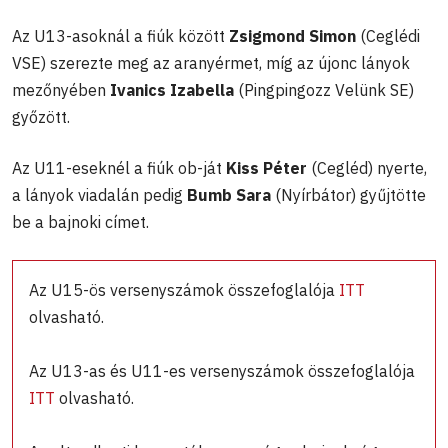
Az U13-asoknál a fiúk között
Zsigmond Simon
(Ceglédi
VSE) szerezte meg az aranyérmet, míg az újonc lányok
mezőnyében
Ivanics Izabella
(Pingpingozz Velünk SE)
győzött.
Az U11-eseknél a fiúk ob-ját
Kiss Péter
(Cegléd) nyerte,
a lányok viadalán pedig
Bumb Sara
(Nyírbátor) gyűjtötte
be a bajnoki címet.
Az U15-ös versenyszámok összefoglalója
ITT
olvasható.
Az U13-as és U11-es versenyszámok összefoglalója
ITT
olvasható.