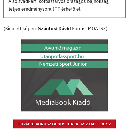
A soltvadkerti korosztályos országos bajnokság
teljes eredménysora
ITT
érhető el.
(Kiemelt képen:
Szántosi Dávid
Forrás: MOATSZ)
TOVÁBBI KOROSZTÁLYOS HÍREK: ASZTALITENISZ