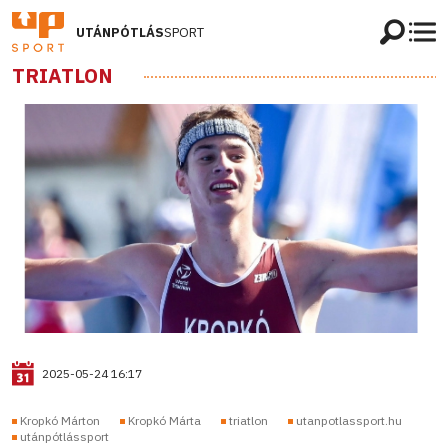
UTÁNPÓTLÁS
SPORT
TRIATLON
2025-05-24 16:17
Kropkó Márton
Kropkó Márta
triatlon
utanpotlassport.hu
utánpótlássport