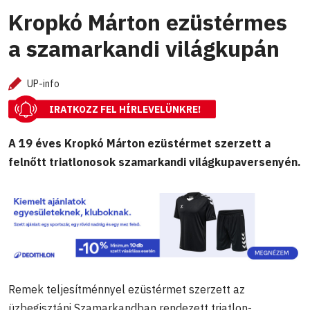
Kropkó Márton ezüstérmes
a szamarkandi világkupán
UP-info
IRATKOZZ FEL HÍRLEVELÜNKRE!
A 19 éves Kropkó Márton ezüstérmet szerzett a
felnőtt triatlonosok szamarkandi világkupaversenyén.
Remek teljesítménnyel ezüstérmet szerzett az
üzbegisztáni Szamarkandban rendezett triatlon-