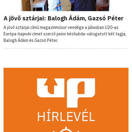
A jövő sztárjai: Balogh Ádám, Gazsó Péter
A jövő sztárjai című magazinműsor vendége a júliusban U20-as
Európa-bajnoki címet szerző junior kézilabda-válogatott két tagja,
Balogh Ádám és Gazsó Péter.