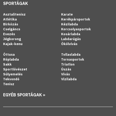
SPORTÁGAK
Asztalitenisz
Karate
Atlétika
Kerékpársportok
Birkózás
Kézilabda
Cselgáncs
Korcsolyasportok
Evezés
Kosárlabda
Jégkorong
Labdarúgás
Kajak-kenu
Ökölvívás
Öttusa
Tollaslabda
Röplabda
Tornasportok
Sakk
Triatlon
Sportlövészet
Úszás
Súlyemelés
Vívás
Tekvondó
Vízilabda
Tenisz
EGYÉB SPORTÁGAK »