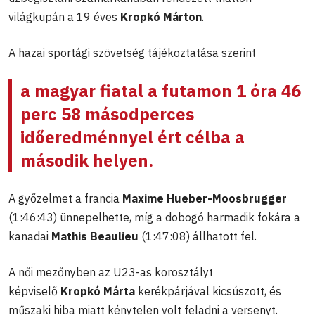
világkupán a 19 éves
Kropkó Márton
.
A hazai sportági szövetség tájékoztatása szerint
a magyar fiatal a futamon 1 óra 46
perc 58 másodperces
időeredménnyel ért célba a
második helyen.
A győzelmet a francia
Maxime Hueber-Moosbrugger
(1:46:43) ünnepelhette, míg a dobogó harmadik fokára a
kanadai
Mathis Beaulieu
(1:47:08) állhatott fel.
A női mezőnyben az U23-as korosztályt
képviselő
Kropkó Márta
kerékpárjával kicsúszott, és
műszaki hiba miatt kénytelen volt feladni a versenyt.