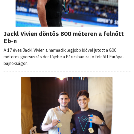
Jackl Vivien döntős 800 méteren a felnőtt
Eb-n
A 17 éves Jackl Vivien a harmadik legjobb idővel jutott a 800
méteres gyorsúszás döntőjébe a Párizsban zajló felnőtt Európa-
bajnokságon.