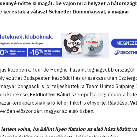
sennyé nőtte ki magát. De vajon mi a helyzet a hátország
e kerestük a választ Schneller Domonkossal, a magyar
us közepén a Tour de Hongrie, hazánk legnagyobb országúti
ly ezúttal Budapesten kezdődött és öt szakasz után Eszter
a magyar bringások is jól teljesítettek: a Team United Shipping
orú kerekese,
Feldhoffer Bálint
szerepelt a legjobban, a hete
hazai kerékpárosnak járó fehér trikót is elnyerte. Ráadásul
Va
tően először zárt magyar az első tízben.
 lettem volna, ha Bálint ilyen fiatalon az első húsz között v