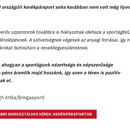
 országúti kerékpársport soha korábban nem volt még ilyen
eerős szponzorok továbbra is hiányoznak idehaza a sportágból,
lőrelépésnek. A szövetségnek végesek az anyagi forrásai, így 
rokat biztosítani a nevelőegyesületeknek.
 ahogyan a sportágunk nézettsége és népszerűsége
 pénz áramlik majd hozzánk, így ezen a téren is pozitív
ak el.
gh Attila/Bringasport)
BBI KOROSZTÁLYOS HÍREK: KERÉKPÁRSPORTOK