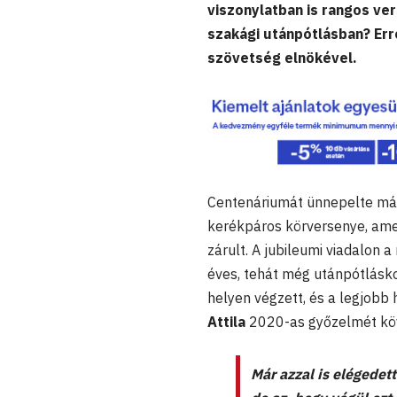
viszonylatban is rangos ver
szakági utánpótlásban? Err
szövetség elnökével.
Centenáriumát ünnepelte máj
kerékpáros körversenye, ame
zárult. A jubileumi viadalon 
éves, tehát még utánpótlásk
helyen végzett, és a legjobb 
Attila
2020-as győzelmét köve
Már azzal is elégedett