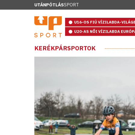
UTÁNPÓTLÁS
SPORT
U16-OS FIÚ VÍZILABDA-VILÁ
U20-AS NŐI VÍZILABDA EURÓ
KERÉKPÁRSPORTOK