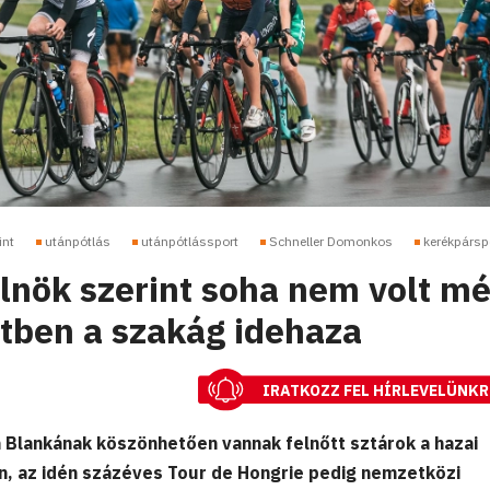
int
utánpótlás
utánpótlássport
Schneller Domonkos
kerékpársp
elnök szerint soha nem volt m
etben a szakág idehaza
IRATKOZZ FEL HÍRLEVELÜNKR
ta Blankának köszönhetően vannak felnőtt sztárok a hazai
n, az idén százéves Tour de Hongrie pedig nemzetközi