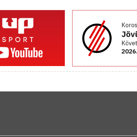
Koro
Jöv
Követ
2026.