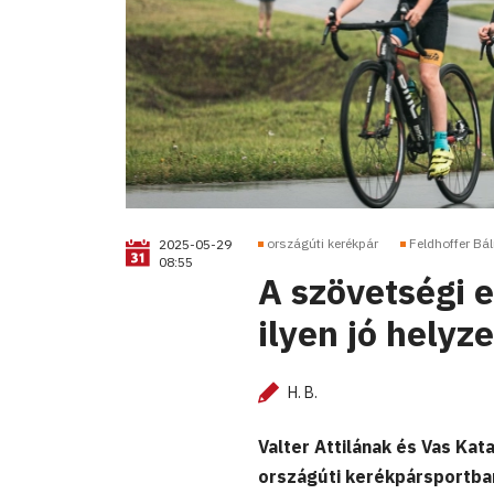
országúti kerékpár
Feldhoffer Bál
2025-05-29
08:55
A szövetségi 
ilyen jó helyz
H. B.
Valter Attilának és Vas Ka
országúti kerékpársportba