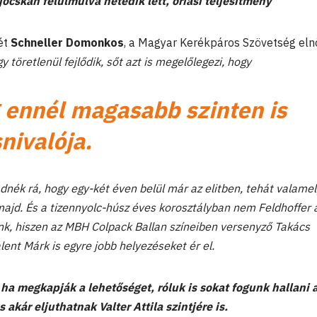
jócskán felülmúlva hetedik lett, óriási teljesítmény
ét
Schneller Domonkos
, a Magyar Kerékpáros Szövetség eln
y töretlenül fejlődik, sőt azt is megelőlegezi, hogy
 ennél magasabb szinten is
nivalója.
dnék rá, hogy egy-két éven belül már az elitben, tehát valamel
ajd. És a tizennyolc-húsz éves korosztályban nem Feldhoffer 
nk, hiszen az MBH Colpack Ballan színeiben versenyző Takács
ent Márk is egyre jobb helyezéseket ér el.
ha megkapják a lehetőséget, róluk is sokat fogunk hallani 
akár eljuthatnak Valter Attila szintjére is.