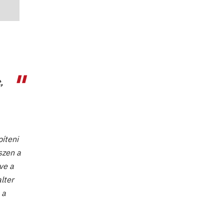
,
píteni
szen a
ve a
lter
 a