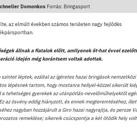
chneller Domonkos
Forrás: Bringasport
lte, az elmúlt években számos területen nagy fejlődés
rékpársportban.
égek állnak a fiatalok előtt, amilyenek öt-hat évvel ezelőtt
eráció idején még korántsem voltak adottak.
zintet léptek, ezáltal az ígéretes hazai bringások nemzetközi
s lépésnek tartom, hogy mostanra hellyel-közzel sikerült kié
ül a tehetséges gyerekek az utánpótlás-nevelőműhelyektől egé
 Ez az ösvény eddig hiányzott, és ennek megteremtéséhez, illet
éhez nagyban hozzájárult a Giro hazai nagyrajtja, és persze Va
rozatos remeklése; sikereik csúcspontja a két ötödik hely volt