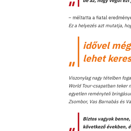
de az, hogy végül ezt 
– méltatta a fiatal eredmény
Ez a helyezés azt mutatja, hog
idővel még
lehet keres
Viszonylag nagy tételben foga
World Tour-csapatban teker m
egyetlen reményteli bringásu
Zsombor, Vas Barnabás és Val
Biztos vagyok benne, 
következő években, és 