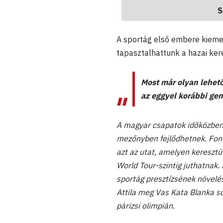
S
A sportág első embere kieme
tapasztalhattunk a hazai ke
Most már olyan lehetős
az eggyel korábbi gen
A magyar csapatok időközben s
mezőnyben fejlődhetnek. Fonto
azt az utat, amelyen kereszt
World Tour-szintig juthatnak.
sportág presztízsének növelés
Attila meg Vas Kata Blanka so
párizsi olimpián.