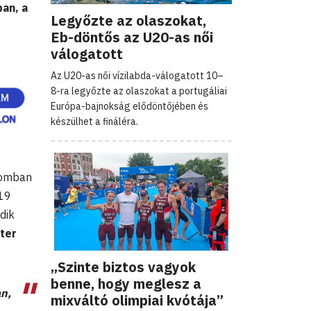
ban, a
Legyőzte az olaszokat,
Eb-döntős az U20-as női
válogatott
Az U20-as női vízilabda-válogatott 10–
8-ra legyőzte az olaszokat a portugáliai
Európa-bajnokság elődöntőjében és
készülhet a fináléra.
gomban
 19
dik
lter
„Szinte biztos vagyok
benne, hogy meglesz a
an,
mixváltó olimpiai kvótája”