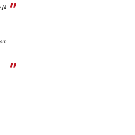
 jó
nem