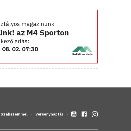
sztályos magazinunk
ünk! az M4 Sporton
kező adás:
 08. 02. 07:30
Szakszemmel
Versenynaptár