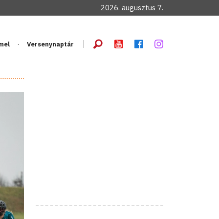
2026. augusztus 7.
mel
Versenynaptár