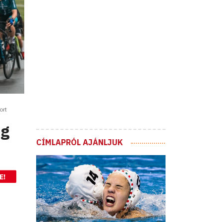
ort
ég
CÍMLAPRÓL AJÁNLJUK
E!