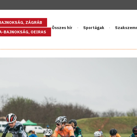
GBAJNOKSÁG, ZÁGRÁB
Összes hír
Sportágak
Szakszem
PA-BAJNOKSÁG, OEIRAS