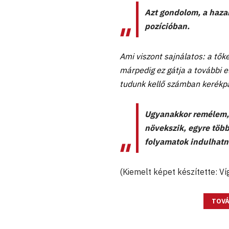
Azt gondolom, a hazai
pozícióban.
Ami viszont sajnálatos: a tők
márpedig ez gátja a további e
tudunk kellő számban kerékpá
Ugyanakkor remélem,
növekszik, egyre több
folyamatok indulhatn
(Kiemelt képet készítette: Ví
TOVÁ