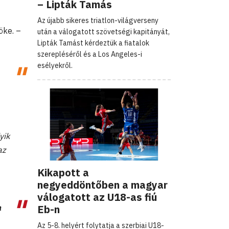
– Lipták Tamás
Az újabb sikeres triatlon-világverseny
öke. –
után a válogatott szövetségi kapitányát,
Lipták Tamást kérdeztük a fiatalok
szerepléséről és a Los Angeles-i
esélyekről.
yik
az
Kikapott a
negyeddöntőben a magyar
válogatott az U18-as fiú
Eb-n
a
Az 5-8. helyért folytatja a szerbiai U18-