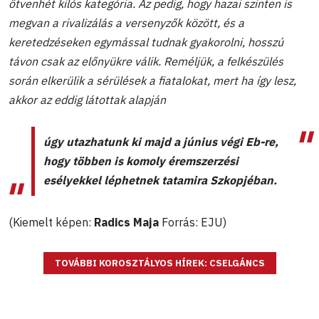
ötvenhét kilós kategória. Az pedig, hogy hazai szinten is
megvan a rivalizálás a versenyzők között, és a
keretedzéseken egymással tudnak gyakorolni, hosszú
távon csak az előnyükre válik. Reméljük, a felkészülés
során elkerülik a sérülések a fiatalokat, mert ha így lesz,
akkor az eddig látottak alapján
úgy utazhatunk ki majd a június végi Eb-re,
hogy többen is komoly éremszerzési
esélyekkel léphetnek tatamira Szkopjéban.
(Kiemelt képen:
Radics Maja
Forrás: EJU)
TOVÁBBI KOROSZTÁLYOS HÍREK: CSELGÁNCS