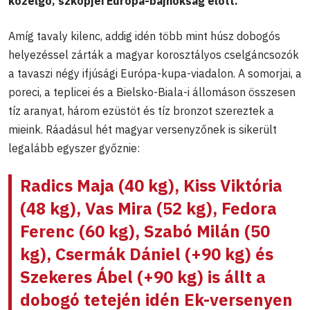
közelgő, szkopjei Európa-bajnokság előtt.
Amíg tavaly kilenc, addig idén több mint húsz dobogós
helyezéssel zárták a magyar korosztályos cselgáncsozók
a tavaszi négy ifjúsági Európa-kupa-viadalon. A somorjai, a
poreci, a teplicei és a Bielsko-Biala-i állomáson összesen
tíz aranyat, három ezüstöt és tíz bronzot szereztek a
mieink. Ráadásul hét magyar versenyzőnek is sikerült
legalább egyszer győznie:
Radics Maja
(40 kg),
Kiss Viktória
(48 kg),
Vas Mira
(52 kg),
Fedora
Ferenc
(60 kg),
Szabó Milán
(50
kg),
Csermák
Dániel
(+90 kg) és
Szekeres Ábel
(+90 kg) is állt a
dobogó tetején idén Ek-versenyen