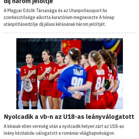
díj három jelöltje
A Magyar Edzők Társasága és az Utanpotlassport.hu
szerkesztősége alkotta kuratórium megnevezte A hónap
utánpótlásedzője díj júliusi kiírásának három jelöltjét.
Nyolcadik a vb-n az U18-as leányválogatott
A kínaiak ellen vereség után a nyolcadik helyen zárt az U18-as
leány kézilabda-válogatott a romániai világbajnokságon.