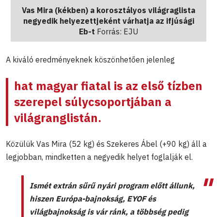
Vas Mira (kékben) a korosztályos világraglista
negyedik helyezettjeként várhatja az ifjúsági
Eb-t
Forrás: EJU
A kiváló eredményeknek köszönhetően jelenleg
hat magyar fiatal is az első tízben
szerepel súlycsoportjában a
világranglistán.
Közülük Vas Mira (52 kg) és Szekeres Ábel (+90 kg) áll a
legjobban, mindketten a negyedik helyet foglalják el.
Ismét extrán sűrű nyári program előtt állunk,
hiszen Európa-bajnokság, EYOF és
világbajnokság is vár ránk, a többség pedig