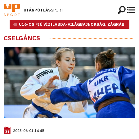
UTÁNPÓTLÁS
SPORT
U16-OS FIÚ VÍZILABDA-VILÁGBAJNOKSÁG, ZÁGRÁB
CSELGÁNCS
2025-06-01 14:48