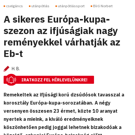
cselgáncs
utánpótlás
utánpótlássport
Bíró Norbert
A sikeres Európa-kupa-
szezon az ifjúságiak nagy
reményekkel várhatják az
Eb-t
H. B.
IRATKOZZ FEL HÍRLEVELÜNKRE!
Remekeltek az ifjúsági korú dzsúdósok tavasszal a
korosztály Európa-kupa-sorozatában. A négy
versenyen összesen 23 érmet, közte 10 aranyat
nyertek a mieink, a kiváló eredményeiknek
köszönhetően pedig joggal lehetnek bizakodóak a