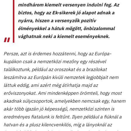
mindhárom kiemelt versenyen indulni fog. Az
biztos, hogy az Ek-sikerek jó alapot adnak a
nyárra, hiszen a versenyzők pozitív
élményekkel a hátuk mögött, önbizalommal
vághatnak neki a kiemelt eseményeknek.
Persze, azt is érdemes hozzátenni, hogy az Európa-
kupákon csak a nemzetközi mezőny egy részével
találkoztunk, például az oroszokat és a brazilokat
leszámítva az Európán kívüli nemzetek legjobbjait nem
láttuk eddig, ami azért még átírhatja majd az
erőviszonyokat. Ami mindenképpen örömteli, hogy most
akadnak súlycsoportok, amelyekben nemcsak egy, hanem
akár több igazán jó képességű, nemzetközi szinten is
eredményes fiatalunk is feltűnt. Ilyen például a fiúknál a
hatvan és a plusz kilencvenkilós, míg a lányoknál az