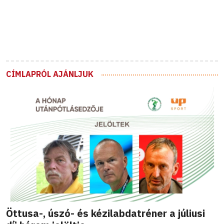
CÍMLAPRÓL AJÁNLJUK
Öttusa-, úszó- és kézilabdatréner a júliusi