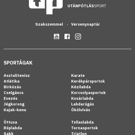
UTÁNPÓTLÁS
SPORT
Szakszemmel
Versenynaptár
SPORTÁGAK
Asztalitenisz
Karate
Atlétika
Kerékpársportok
Birkózás
Kézilabda
Cselgáncs
Korcsolyasportok
Evezés
Kosárlabda
Jégkorong
Labdarúgás
Kajak-kenu
Ökölvívás
Öttusa
Tollaslabda
Röplabda
Tornasportok
Sakk
Triatlon