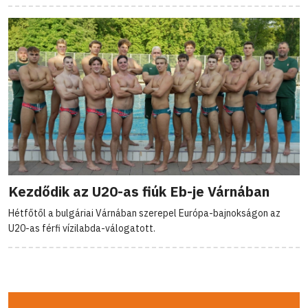
Kezdődik az U20-as fiúk Eb-je Várnában
Hétfőtől a bulgáriai Várnában szerepel Európa-bajnokságon az
U20-as férfi vízilabda-válogatott.