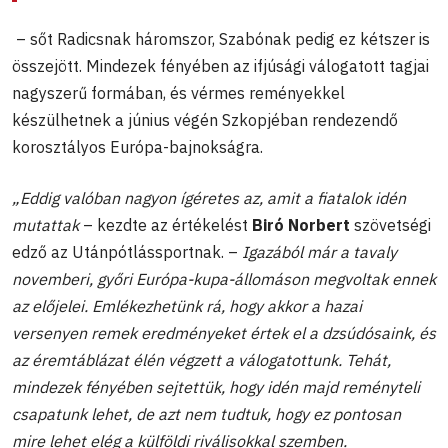
– sőt Radicsnak háromszor, Szabónak pedig ez kétszer is
összejött. Mindezek fényében az ifjúsági válogatott tagjai
nagyszerű formában, és vérmes reményekkel
készülhetnek a június végén Szkopjéban rendezendő
korosztályos Európa-bajnokságra.
„Eddig valóban nagyon ígéretes az, amit a fiatalok idén
mutattak
– kezdte az értékelést
Biró Norbert
szövetségi
edző az Utánpótlássportnak. –
Igazából már a tavaly
novemberi, győri Európa-kupa-állomáson megvoltak ennek
az előjelei. Emlékezhetünk rá, hogy akkor a hazai
versenyen remek eredményeket értek el a dzsúdósaink, és
az éremtáblázat élén végzett a válogatottunk. Tehát,
mindezek fényében sejtettük, hogy idén majd reményteli
csapatunk lehet, de azt nem tudtuk, hogy ez pontosan
mire lehet elég a külföldi riválisokkal szemben.