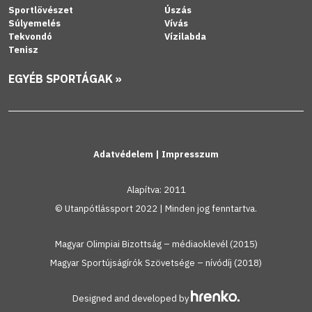
Sportlövészet
Úszás
Súlyemelés
Vívás
Tekvondó
Vízilabda
Tenisz
EGYÉB SPORTÁGAK »
Adatvédelem
|
Impresszum
Alapítva: 2011
© Utanpótlássport 2022 | Minden jog fenntartva.
Magyar Olimpiai Bizottság – médiaoklevél (2015)
Magyar Sportújságírók Szövetsége – nívódíj (2018)
Designed and developed by