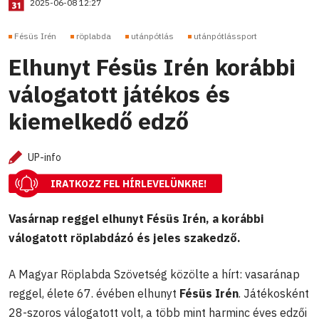
2025-06-08 12:27
Fésüs Irén
röplabda
utánpótlás
utánpótlássport
Elhunyt Fésüs Irén korábbi
válogatott játékos és
kiemelkedő edző
UP-info
IRATKOZZ FEL HÍRLEVELÜNKRE!
Vasárnap reggel elhunyt Fésüs Irén, a korábbi
válogatott röplabdázó és jeles szakedző.
A Magyar Röplabda Szövetség közölte a hírt: vasaránap
reggel, élete 67. évében elhunyt
Fésüs Irén
. Játékosként
28-szoros válogatott volt, a több mint harminc éves edzői