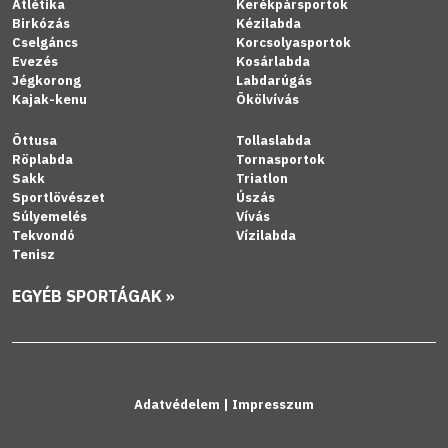
Atlétika
Kerékpársportok
Birkózás
Kézilabda
Cselgáncs
Korcsolyasportok
Evezés
Kosárlabda
Jégkorong
Labdarúgás
Kajak-kenu
Ökölvívás
Öttusa
Tollaslabda
Röplabda
Tornasportok
Sakk
Triatlon
Sportlövészet
Úszás
Súlyemelés
Vívás
Tekvondó
Vízilabda
Tenisz
EGYÉB SPORTÁGAK »
Adatvédelem
|
Impresszum