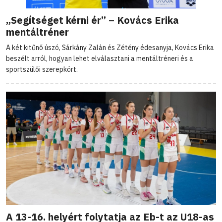
„Segítséget kérni ér” – Kovács Erika
mentáltréner
A két kitűnő úszó, Sárkány Zalán és Zétény édesanyja, Kovács Erika
beszélt arról, hogyan lehet elválasztani a mentáltréneri és a
sportszülői szerepkört.
A 13-16. helyért folytatja az Eb-t az U18-as