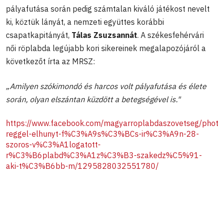
pályafutása során pedig számtalan kiváló játékost nevelt
ki, köztük lányát, a nemzeti együttes korábbi
csapatkapitányát,
Tálas Zsuzsannát
. A székesfehérvári
női röplabda legújabb kori sikereinek megalapozójáról a
következőt írta az MRSZ:
„Amilyen szókimondó és harcos volt pályafutása és élete
során, olyan elszántan küzdött a betegségével is."
https://www.facebook.com/magyarroplabdaszovetseg/pho
reggel-elhunyt-f%C3%A9s%C3%BCs-ir%C3%A9n-28-
szoros-v%C3%A1logatott-
r%C3%B6plabd%C3%A1z%C3%B3-szakedz%C5%91-
aki-t%C3%B6bb-m/1295828032551780/