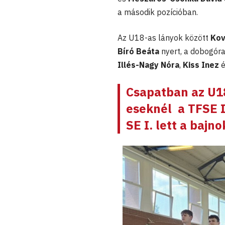
a második pozícióban.
Az U18-as lányok között
Kov
Bíró Beáta
nyert, a dobogó
Illés-Nagy Nóra
,
Kiss Inez
Csapatban az U18
eseknél a TFSE I
SE I. lett a bajno