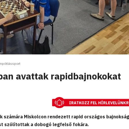
npótlássport
ban avattak rapidbajnokokat
IRATKOZZ FEL HÍRLEVELÜNKR
k számára Miskolcon rendezett rapid országos bajnoksá
t szólítottak a dobogó legfelső fokára.