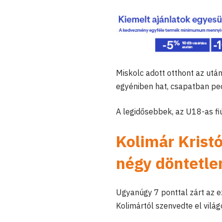
Miskolc adott otthont az ut
egyéniben hat, csapatban ped
A legidősebbek, az U18-as fiú
Kolimár Krist
négy döntetlen
Ugyanúgy 7 ponttal zárt az 
Kolimártól szenvedte el vilá