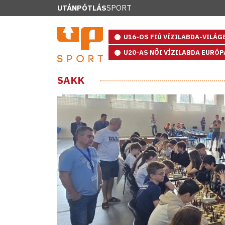
UTÁNPÓTLÁS
SPORT
U16-OS FIÚ VÍZILABDA-VILÁ
U20-AS NŐI VÍZILABDA EURÓ
SAKK