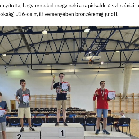
zonyította, hogy remekül megy neki a rapidsakk. A szlovéniai 
okság U16-os nyílt versenyében bronzéremig jutott.