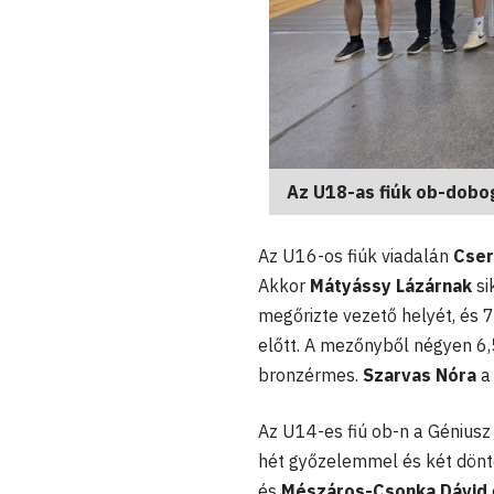
Az U18-as fiúk ob-dobo
Az U16-os fiúk viadalán
Cser
Akkor
Mátyássy Lázárnak
si
megőrizte vezető helyét, és 
előtt. A mezőnyből négyen 6,
bronzérmes.
Szarvas Nóra
a 
Az U14-es fiú ob-n a Géniusz
hét győzelemmel és két dönte
és
Mészáros-Csonka Dávid