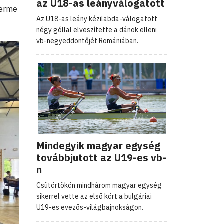
az U18-as leányválogatott
Terme
Az U18-as leány kézilabda-válogatott
négy góllal elveszítette a dánok elleni
vb-negyeddöntőjét Romániában.
Mindegyik magyar egység
továbbjutott az U19-es vb-
n
Csütörtökön mindhárom magyar egység
sikerrel vette az első kört a bulgáriai
U19-es evezős-világbajnokságon.