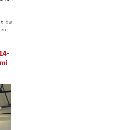
16-ban
ben
14-
emi