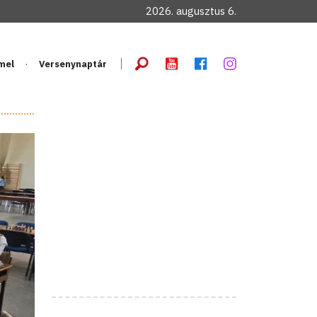
2026. augusztus 6.
mel
Versenynaptár