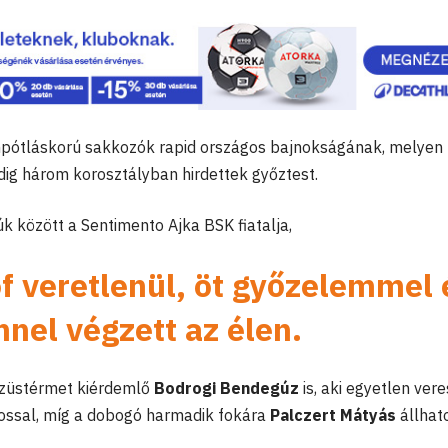
ánpótláskorú sakkozók rapid országos bajnokságának, melyen
ig három korosztályban hirdettek győztest.
k között a Sentimento Ajka BSK fiatalja,
óf veretlenül, öt győzelemmel 
nel végzett az élen.
ezüstérmet kiérdemlő
Bodrogi Bendegúz
is, aki egyetlen ver
gossal, míg a dobogó harmadik fokára
Palczert Mátyás
állhato