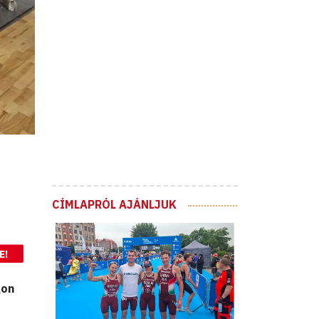
CÍMLAPRÓL AJÁNLJUK
E!
gon