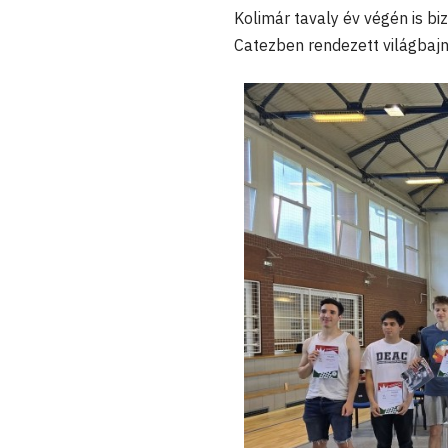
Kolimár tavaly év végén is bi
Catezben rendezett világbajn