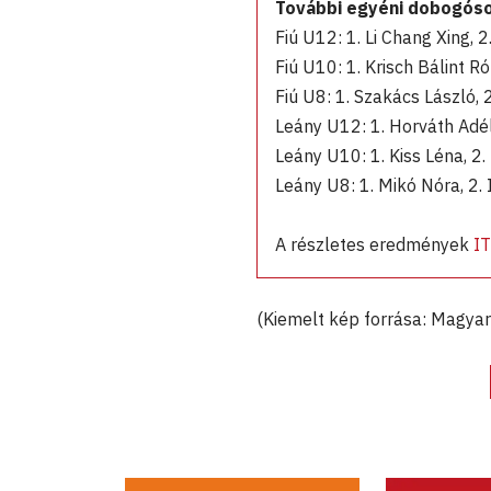
További egyéni dobogós
Fiú U12: 1. Li Chang Xing, 
Fiú U10: 1. Krisch Bálint R
Fiú U8: 1. Szakács László, 
Leány U12: 1. Horváth Adél
Leány U10: 1. Kiss Léna, 2.
Leány U8: 1. Mikó Nóra, 2. 
A részletes eredmények
I
(Kiemelt kép forrása: Magya