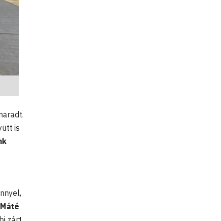
maradt.
ütt is
nk
nnyel,
 Máté
i zárt