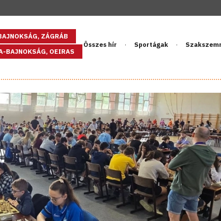
GBAJNOKSÁG, ZÁGRÁB
Összes hír
Sportágak
Szakszem
PA-BAJNOKSÁG, OEIRAS