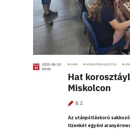
sakk
utanpotlassport.hu
utá
2025-06-10
09:05
Hat korosztáy
Miskolcon
B. Z.
Az utánpótláskorú sakkozó
tizenkét egyéni aranyérmes