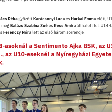
ács Réka
győzött
Karácsonyi Luca
és
Harkai Emma
előtt, U
ra még
Balázs Szabina Zoé
és
Ress Amira
állhatott fel, U14-
és
Ferenczy Nóra
lett az első három sorrendje.
-asoknál a Sentimento Ajka BSK, az U
., az U10-eseknél a Nyíregyházi Egyet
k.