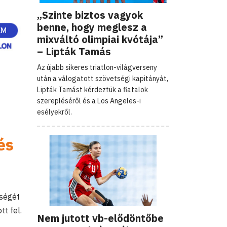
„Szinte biztos vagyok
benne, hogy meglesz a
mixváltó olimpiai kvótája”
– Lipták Tamás
Az újabb sikeres triatlon-világverseny
után a válogatott szövetségi kapitányát,
Lipták Tamást kérdeztük a fiatalok
szerepléséről és a Los Angeles-i
esélyekről.
és
eségét
tt fel.
Nem jutott vb-elődöntőbe