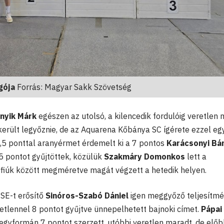
gója
Forrás: Magyar Sakk Szövetség
nyik Márk
egészen az utolsó, a kilencedik fordulóig veretlen 
került legyőznie, de az Aquarena Kőbánya SC ígérete ezzel egy
7,5 ponttal aranyérmet érdemelt ki a 7 pontos
Karácsonyi Bá
5 pontot gyűjtöttek, közülük
Szakmáry Domonkos
lett a
fiúk között megméretve magát végzett a hetedik helyen.
 SE-t erősítő
Sinóros-Szabó Dániel
igen meggyőző teljesítmé
tlennel 8 pontot gyűjtve ünnepelhetett bajnoki címet.
Pápai
egyformán 7 pontot szerzett, utóbbi veretlen maradt, de előbb