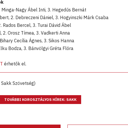
ok
2. Minga-Nagy Ábel Inti, 3. Hegedűs Bernát
óbert, 2. Debreczeni Dániel, 3. Hogyinszki Márk Csaba
2. Rados Bercel, 3. Turai Dávid Ábel
, 2. Orosz Tímea, 3. Vadkerti Anna
 Bihary Cecília Ágnes, 3. Sikos Hanna
Ilku Bodza, 3. Bánvölgyi Gréta Flóra
TT
érhetők el.
r Sakk Szövetség)
TOVÁBBI KOROSZTÁLYOS HÍREK: SAKK